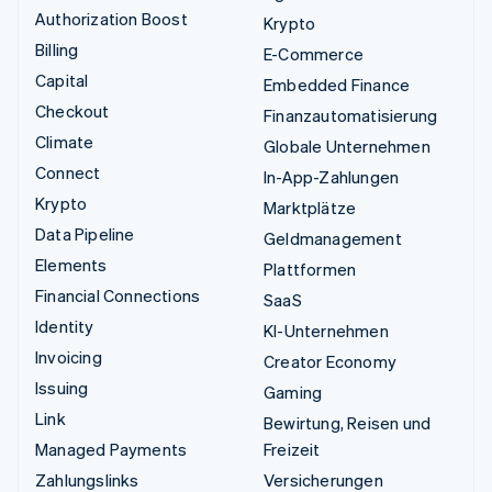
Authorization Boost
Krypto
Billing
E-Commerce
Capital
Embedded Finance
Checkout
Finanzautomatisierung
Climate
Globale Unternehmen
Connect
In-App-Zahlungen
Krypto
Marktplätze
Data Pipeline
Geldmanagement
Elements
Plattformen
Financial Connections
SaaS
Identity
KI-Unternehmen
Invoicing
Creator Economy
Issuing
Gaming
Link
Bewirtung, Reisen und
Managed Payments
Freizeit
Zahlungslinks
Versicherungen