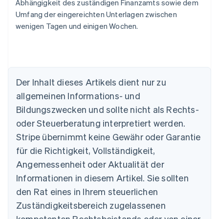
Abhängigkeit des zuständigen Finanzamts sowie dem
Umfang der eingereichten Unterlagen zwischen
wenigen Tagen und einigen Wochen.
Der Inhalt dieses Artikels dient nur zu
Australien
allgemeinen Informations- und
English
Belgien
Bildungszwecken und sollte nicht als Rechts-
Nederlands
Français
Deutsch
English
oder Steuerberatung interpretiert werden.
Brasilien
Stripe übernimmt keine Gewähr oder Garantie
Português
English
Bulgarien
für die Richtigkeit, Vollständigkeit,
English
Angemessenheit oder Aktualität der
Dänemark
Informationen in diesem Artikel. Sie sollten
English
Deutschland
den Rat eines in Ihrem steuerlichen
Deutsch
English
Zuständigkeitsbereich zugelassenen
Estland
English
kompetenten Rechtsbeistands oder von einer