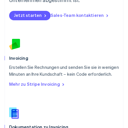
Polen
English
Portugal
Jetzt starten
Sales-Team kontaktieren
Português
English
Rumänien
English
Schweden
Svenska
English
Schweiz
Deutsch
Français
Italiano
English
Invoicing
Singapur
English
简体中文
Erstellen Sie Rechnungen und senden Sie sie in wenigen
Slowakei
Minuten an Ihre Kundschaft – kein Code erforderlich.
English
Mehr zu Stripe Invoicing
Slowenien
English
Italiano
Sonderverwaltungsregion Hongkong,
China
English
简体中文
Spanien
Español
English
Dokumentation zu Invoicing
Thailand