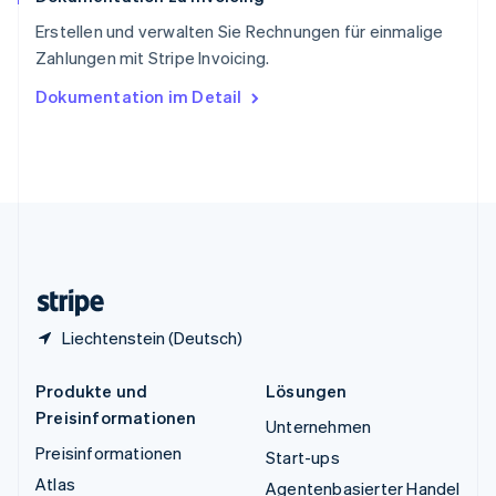
ไทย
English
Erstellen und verwalten Sie Rechnungen für einmalige
Tschechische Republik
Zahlungen mit Stripe Invoicing.
English
Ungarn
Dokumentation im Detail
English
Vereinigte Arabische Emirate
English
Vereinigte Staaten
English
Español
简体中文
Vereinigtes Königreich
English
Zypern
English
Liechtenstein (Deutsch)
Produkte und
Lösungen
Preisinformationen
Unternehmen
Preisinformationen
Start-ups
Atlas
Agentenbasierter Handel