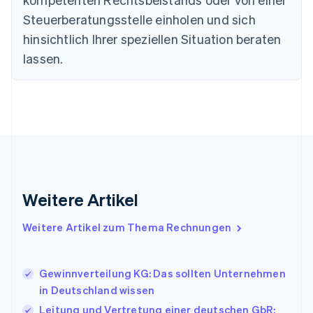
Festlandchina
Steuerberatungsstelle einholen und sich
简体中文
English
Finnland
hinsichtlich Ihrer speziellen Situation beraten
English
Svenska
lassen.
Frankreich
Français
English
Gibraltar
English
Griechenland
English
Indien
English
Irland
Weitere Artikel
English
Italien
Italiano
English
Weitere Artikel zum Thema Rechnungen
Japan
日本語
English
Kanada
Gewinnverteilung KG: Das sollten Unternehmen
English
Français
in Deutschland wissen
Kroatien
English
Italiano
Leitung und Vertretung einer deutschen GbR: