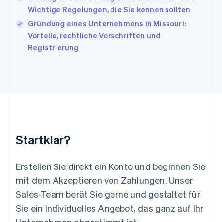
Lettland
Wichtige Regelungen, die Sie kennen sollten
English
Gründung eines Unternehmens in Missouri:
Liechtenstein
Vorteile, rechtliche Vorschriften und
Deutsch
English
Litauen
Registrierung
English
Luxemburg
Français
Deutsch
English
Malaysia
English
简体中文
Malta
English
Mexiko
Startklar?
Español
English
Neuseeland
English
Erstellen Sie direkt ein Konto und beginnen Sie
Niederlande
mit dem Akzeptieren von Zahlungen. Unser
Nederlands
English
Norwegen
Sales-Team berät Sie gerne und gestaltet für
English
Sie ein individuelles Angebot, das ganz auf Ihr
Österreich
Deutsch
English
Unternehmen abgestimmt ist.