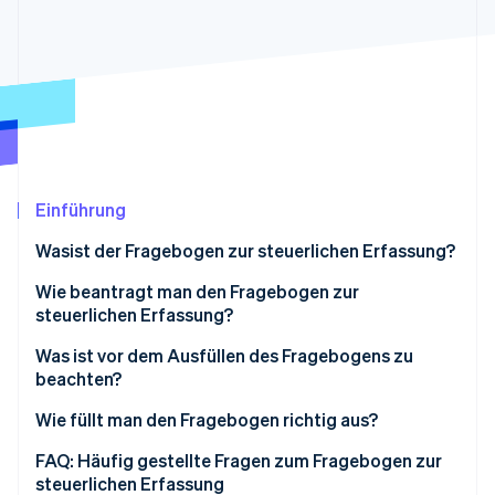
Betrugsprävention
Ecosystem
Atlas
Start-up-Gründung
Partner
Stripe App-Marktplatz
Climate
CO₂-Entnahme
Einführung
Stripe-Sessions 2026
Wasist der Fragebogen zur steuerlichen Erfassung?
Erfahren Sie, wie Stripe Lösungen für die Wirtschaft
Jetzt ansehen
Wie beantragt man den Fragebogen zur
steuerlichen Erfassung?
Gewerbeanmeldung oder Handelsregistereintrag
Was ist vor dem Ausfüllen des Fragebogens zu
beachten?
Freiberufliche Tätigkeiten
Geschäftskonto eröffnen und angeben
Wie füllt man den Fragebogen richtig aus?
Gewinne realistisch schätzen
Bei ELSTER anmelden
FAQ: Häufig gestellte Fragen zum Fragebogen zur
steuerlichen Erfassung