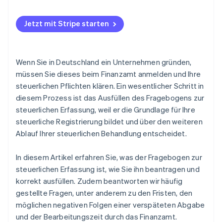
Kleinunternehmerregelung nicht vorschnell
Passendes Formular auswählen
ausschließen
Benötige ich zum Ausfüllen des Fragebogens zur
Fragebogen ausfüllen
steuerlichen Erfassung professionelle
Jetzt mit Stripe starten
Ist-Versteuerung wählen
Unterstützung?
Innerhalb welcher Frist muss ich den Fragebogen zur
Wenn Sie in Deutschland ein Unternehmen gründen,
steuerlichen Erfassung ausfüllen?
müssen Sie dieses beim Finanzamt anmelden und Ihre
Was passiert, wenn ich das Formular zu spät
steuerlichen Pflichten klären. Ein wesentlicher Schritt in
einreiche?
diesem Prozess ist das Ausfüllen des Fragebogens zur
Wann erhalte ich die Steuernummer?
steuerlichen Erfassung, weil er die Grundlage für Ihre
steuerliche Registrierung bildet und über den weiteren
Ablauf Ihrer steuerlichen Behandlung entscheidet.
In diesem Artikel erfahren Sie, was der Fragebogen zur
steuerlichen Erfassung ist, wie Sie ihn beantragen und
korrekt ausfüllen. Zudem beantworten wir häufig
gestellte Fragen, unter anderem zu den Fristen, den
möglichen negativen Folgen einer verspäteten Abgabe
und der Bearbeitungszeit durch das Finanzamt.