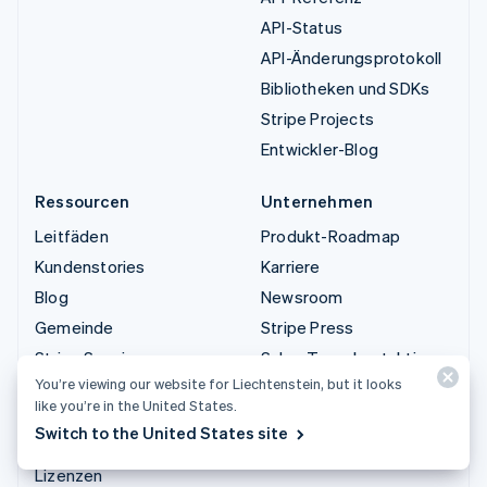
API-Status
API-Änderungsprotokoll
Bibliotheken und SDKs
Stripe Projects
Entwickler-Blog
Ressourcen
Unternehmen
Leitfäden
Produkt-Roadmap
Kundenstories
Karriere
Blog
Newsroom
Gemeinde
Stripe Press
Stripe Sessions
Sales-Team kontaktieren
You’re viewing our website for Liechtenstein, but it looks
Datenschutz und AGB
like you’re in the United States.
Eingeschränkte und nicht
Switch to the United States site
zugelassene Geschäfte
Lizenzen