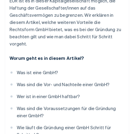
6. Eintrag ins Transparenzregister
EUR ist es in dieser Kapitalgesellschaft möglich, die
Haftung der Gesellschafter/innen auf das
7. Anmeldung beim Gewerbeamt und Finanzamt
Geschäftsvermögen zu begrenzen. Wir erklären in
Wie lange dauert der gesamte Gründungsprozess?
diesem Artikel, welche weiteren Vorteile die
Rechtsform GmbH bietet, was es bei der Gründung zu
Kann man eine GmbH auch online gründen?
beachten gilt und wie man dabei Schritt für Schritt
vorgeht.
Worum geht es in diesem Artikel?
Was ist eine GmbH?
Was sind die Vor- und Nachteile einer GmbH?
Wer ist in einer GmbH haftbar?
Was sind die Voraussetzungen für die Gründung
einer GmbH?
Wie läuft die Gründung einer GmbH Schritt für