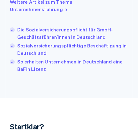
Weitere Artikel zum Thema
English
Italien
Unternehmensführung
Italiano
English
Japan
日本語
English
Die Sozialversicherungspflicht für GmbH-
Kanada
Geschäftsführer/innen in Deutschland
English
Français
Sozialversicherungspflichtige Beschäftigung in
Kroatien
English
Italiano
Deutschland
Lettland
So erhalten Unternehmen in Deutschland eine
English
BaFin Lizenz
Liechtenstein
Deutsch
English
Litauen
English
Luxemburg
Français
Deutsch
English
Malaysia
English
简体中文
Malta
Startklar?
English
Mexiko