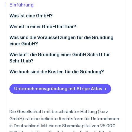
Betrugsprävention
Ecosystem
Einführung
Atlas
Was ist eine GmbH?
Start-up-Gründung
Partner
Stripe App-Marktplatz
Climate
Was sind die Vor- und Nachteile einer GmbH?
Wer ist in einer GmbH haftbar?
CO₂-Entnahme
Vorteile einer GmbH:
Haftung bei Pflichtverletzungen
Was sind die Voraussetzungen für die Gründung
einer GmbH?
Nachteile einer GmbH:
Notarielle Beurkundung und Eintrag ins
Wie läuft die Gründung einer GmbH Schritt für
Handelsregister
Schritt ab?
Stripe-Sessions 2026
Erfahren Sie, wie Stripe Lösungen für die Wirtschaft
Wie viel Stammkapital muss man einbringen?
1. Gesellschaftsanteile festlegen
Wie hoch sind die Kosten für die Gründung?
Jetzt ansehen
2. Stammkapital bestimmen
Unternehmensgründung mit Stripe Atlas
3. Gesellschaftsvertrag aufsetzen
4. Notartermin wahrnehmen
Die Gesellschaft mit beschränkter Haftung (kurz
5. Geschäftskonto eröffnen und Eintrag ins
GmbH) ist eine beliebte Rechtsform für Unternehmen
Handelsregister
in Deutschland. Mit einem Stammkapital von 25.000