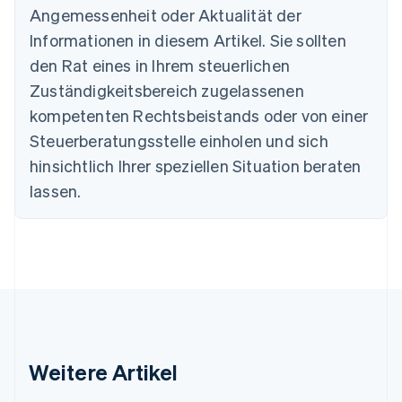
Português
English
Angemessenheit oder Aktualität der
Bulgarien
Informationen in diesem Artikel. Sie sollten
English
Dänemark
den Rat eines in Ihrem steuerlichen
English
Zuständigkeitsbereich zugelassenen
Deutschland
kompetenten Rechtsbeistands oder von einer
Deutsch
English
Estland
Steuerberatungsstelle einholen und sich
English
hinsichtlich Ihrer speziellen Situation beraten
Festlandchina
lassen.
简体中文
English
Finnland
English
Svenska
Frankreich
Français
English
Gibraltar
English
Griechenland
English
Indien
Weitere Artikel
English
Irland