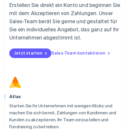
Español
English
Erstellen Sie direkt ein Konto und beginnen Sie
Neuseeland
mit dem Akzeptieren von Zahlungen. Unser
English
Niederlande
Sales-Team berät Sie gerne und gestaltet für
Nederlands
English
Sie ein individuelles Angebot, das ganz auf Ihr
Norwegen
Unternehmen abgestimmt ist.
English
Österreich
Deutsch
English
Jetzt starten
Sales-Team kontaktieren
Polen
English
Portugal
Português
English
Rumänien
English
Schweden
Svenska
English
Atlas
Schweiz
Starten Sie Ihr Unternehmen mit wenigen Klicks und
Deutsch
Français
Italiano
English
machen Sie sich bereit, Zahlungen von Kundinnen und
Singapur
English
简体中文
Kunden zu akzeptieren, Ihr Team einzustellen und
Slowakei
Fundraising zu betreiben.