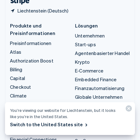
Liechtenstein (Deutsch)
Produkte und
Lösungen
Preisinformationen
Unternehmen
Preisinformationen
Start-ups
Atlas
Agentenbasierter Handel
Authorization Boost
Krypto
Billing
E-Commerce
Capital
Embedded Finance
Checkout
Finanzautomatisierung
Climate
Globale Unternehmen
Connect
In-App-Zahlungen
You’re viewing our website for Liechtenstein, but it looks
Krypto
Marktplätze
like you’re in the United States.
Data Pipeline
Geldmanagement
Switch to the United States site
Elements
Plattformen
Financial Connections