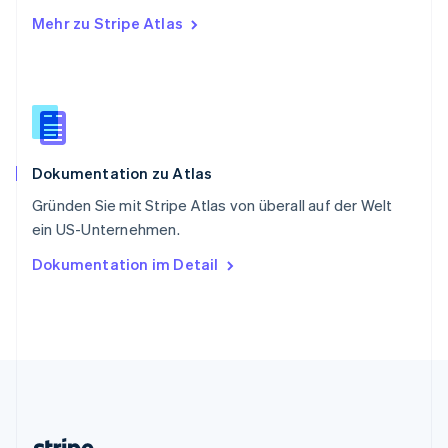
English
Mehr zu Stripe Atlas
Slowenien
English
Italiano
Sonderverwaltungsregion Hongkong,
China
English
简体中文
Spanien
Español
English
Dokumentation zu Atlas
Thailand
ไทย
English
Gründen Sie mit Stripe Atlas von überall auf der Welt
Tschechische Republik
ein US-Unternehmen.
English
Ungarn
Dokumentation im Detail
English
Vereinigte Arabische Emirate
English
Vereinigte Staaten
English
Español
简体中文
Vereinigtes Königreich
English
Zypern
English