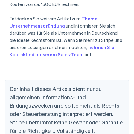
Kosten von ca. 1500 EUR rechnen.
Entdecken Sie weitere Artikel zum
Thema
Unternehmensgründung
und informieren Sie sich
darüber, was für Sie als Unternehmen in Deutschland
die ideale Rechtsform ist. Wenn Sie mehr zu Stripe und
unseren Lösungen erfahren möchten,
nehmen Sie
Kontakt mit unserem Sales-Team
auf.
Der Inhalt dieses Artikels dient nur zu
allgemeinen Informations- und
Bildungszwecken und sollte nicht als Rechts-
Australien
oder Steuerberatung interpretiert werden.
English
Belgien
Stripe übernimmt keine Gewähr oder Garantie
Nederlands
Français
Deutsch
English
für die Richtigkeit, Vollständigkeit,
Brasilien