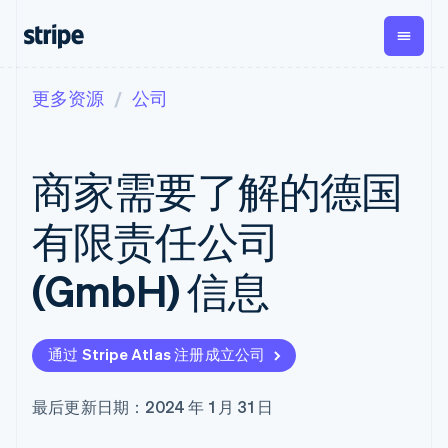
更多资源
公司
按企业阶段
文档
学习
支付
营收
资金管
平台
理
易市
大型企业
Stripe 文档
博客
Payments
Billing
初创企业
API 参考文档
客户案例
商家需要了解的德国
在线支付
经常性收入
Global
Conn
库与 SDK
指南
Managed
Metronome
Payouts
Stripe Apps
Payments
按用量计费
平台
有限责任公司
备案商家解决
Subscriptions
向第三
按应用场景
方案
方打款
支持
订阅管理
Payment links
Crypto
(GmbH) 信息
指南
智能体商务
Invoicing
钱包、
加密货币
获取支持
无代码支付
一次性或定期
稳定币
电子商务
接受线上付款
托管支持方案
Checkout
账单
发行和
嵌入式金融
实施预置结账流程
专业服务
预构建支付界
Tax
发卡基
通过 Stripe Atlas 注册成立公司
财务自动化
构建平台或交易市场
面
销售税和增值
础设施
全球化企业
管理订阅
Elements
税自动化
应用内支付
提供按用量计费
灵活的 UI 组件
Revenue
最后更新日期：2024 年 1 月 31 日
交易市场
发行稳定币支持的支付卡
支付方式
Recognition
公司
资金管理
通过智能体配置和管理服
支持 125 种以
会计自动化
平台
务