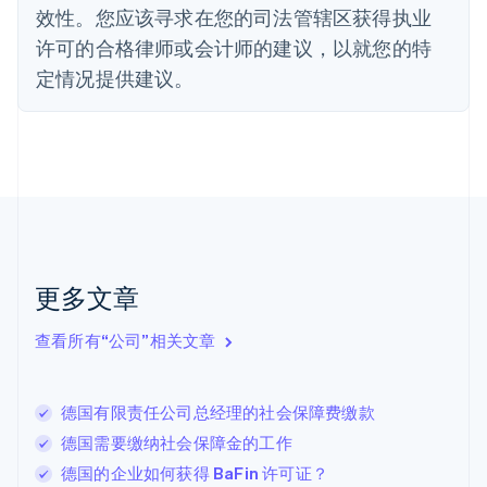
法国
效性。您应该寻求在您的司法管辖区获得执业
Français
English
许可的合格律师或会计师的建议，以就您的特
芬兰
定情况提供建议。
English
Svenska
荷兰
Nederlands
English
加拿大
English
Français
捷克
English
克罗地亚
English
Italiano
拉脱维亚
更多文章
English
立陶宛
查看所有“公司”相关文章
English
列支敦士登
Deutsch
English
卢森堡
德国有限责任公司总经理的社会保障费缴款
Français
Deutsch
English
德国需要缴纳社会保障金的工作
罗马尼亚
德国的企业如何获得 BaFin 许可证？
English