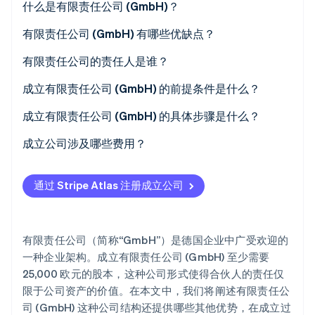
什么是有限责任公司 (GmbH)？
有限责任公司 (GmbH) 有哪些优缺点？
有限责任公司 (GmbH) 的优点
有限责任公司的责任人是谁？
Stripe Sessions 2026
了解 Stripe 如何为 AI 构建经济基础设施。
有限责任公司 (GmbH) 的缺点
违约责任
成立有限责任公司 (GmbH) 的前提条件是什么？
立即观看
公证认证与商业登记注册
成立有限责任公司 (GmbH) 的具体步骤是什么？
需要缴纳多少股本？
1.确定公司股份
成立公司涉及哪些费用？
2.确定股本
通过 Stripe Atlas 注册成立公司
3.起草公司章程
4.预约公证
有限责任公司（简称“GmbH”）是德国企业中广受欢迎的
5.开设公司银行账户，并在商业登记簿上登记
一种企业架构。成立有限责任公司 (GmbH) 至少需要
25,000 欧元的股本，这种公司形式使得合伙人的责任仅
6.录入透明登记册
限于公司资产的价值。在本文中，我们将阐述有限责任公
7.在工商局和税务局登记
司 (GmbH) 这种公司结构还提供哪些其他优势，在成立过