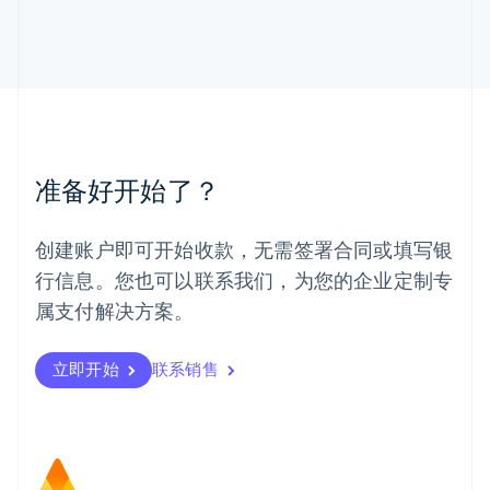
马尔他
English
马来西亚
English
简体中文
美国
English
Español
简体中文
墨西哥
Español
English
准备好开始了？
挪威
English
葡萄牙
创建账户即可开始收款，无需签署合同或填写银
Português
English
行信息。您也可以联系我们，为您的企业定制专
日本
日本語
English
属支付解决方案。
瑞典
Svenska
English
瑞士
立即开始
联系销售
Deutsch
Français
Italiano
English
塞浦路斯
English
斯洛伐克
English