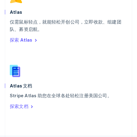
斯洛文尼亚
English
Italiano
Atlas
泰国
ไทย
English
仅需鼠标轻点，就能轻松开创公司，立即收款、组建团
希腊
队、募资启航。
English
探索 Atlas
西班牙
Español
English
新加坡
English
简体中文
新西兰
English
匈牙利
English
Atlas 文档
意大利
Stripe Atlas 助您在全球各处轻松注册美国公司。
Italiano
English
印度
探索文档
English
英国
English
直布罗陀
English