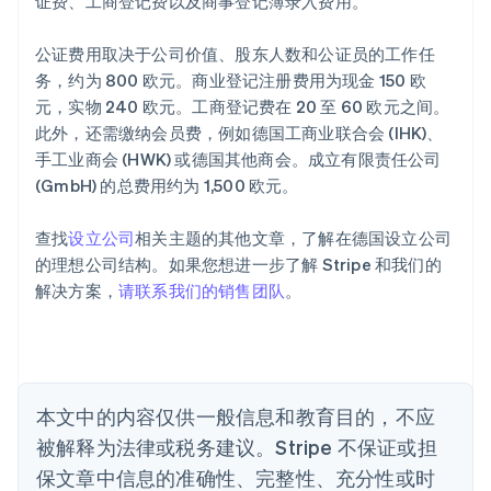
证费、工商登记费以及商事登记簿录入费用。
阿联酋
English
公证费用取决于公司价值、股东人数和公证员的工作任
爱尔兰
务，约为 800 欧元。商业登记注册费用为现金 150 欧
English
爱沙尼亚
元，实物 240 欧元。工商登记费在 20 至 60 欧元之间。
English
此外，还需缴纳会员费，例如德国工商业联合会 (IHK)、
奥地利
手工业商会 (HWK) 或德国其他商会。成立有限责任公司
Deutsch
English
(GmbH) 的总费用约为 1,500 欧元。
澳大利亚
English
巴西
查找
设立公司
相关主题的其他文章，了解在德国设立公司
Português
English
的理想公司结构。如果您想进一步了解 Stripe 和我们的
保加利亚
解决方案，
请联系我们的销售团队
。
English
比利时
Nederlands
Français
Deutsch
English
波兰
English
丹麦
本文中的内容仅供一般信息和教育目的，不应
English
被解释为法律或税务建议。Stripe 不保证或担
德国
保文章中信息的准确性、完整性、充分性或时
Deutsch
English