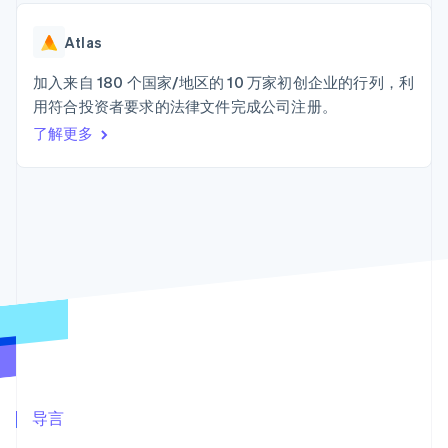
上
Stripe Sigma
产品路线图
SaaS
自定义报告
Terminal
Sessions 年度大会
线下支付
Data Pipeline
Atlas
招聘
数据同步
Authorization
资讯中心
Boost
资源
加入来自 180 个国家/地区的 10 万家初创企业的行列，利
Stripe Press
支付成功率优
按行业
用符合投资者要求的法律文件完成公司注册。
化
应用集成
了解更多
Link
AI 企业
代码示例
加速结账
创作者经济
开发者博客
联系
游戏
API 状态
酒店、旅游与休闲
联系销售
保险
成为合作伙伴
媒体与娱乐
更多
非营利组织
Product roadmap
专业服务
了解未来规划
公共部门
零售
Radar
欺诈防范
Atlas
初创企业注册
生态系统
Climate
合作伙伴
导言
碳移除
Stripe App Marketplace