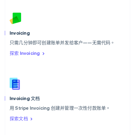
斯洛伐克
English
斯洛文尼亚
English
Italiano
泰国
Invoicing
ไทย
English
希腊
只需几分钟即可创建账单并发给客户——无需代码。
English
探索 Invoicing
西班牙
Español
English
新加坡
English
简体中文
新西兰
English
匈牙利
English
Invoicing 文档
意大利
用 Stripe Invoicing 创建并管理一次性付款账单。
Italiano
English
印度
探索文档
English
英国
English