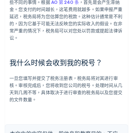
些不同的事情。根据
AO 第 240 条
，首先是会产生滞纳
金。您支付的时间越长，这笔费用就越多。如果申报严重
延迟，税务局将为您估算您的税款。这种估计通常是不利
阿联酋
的，因为它基于可能无法反映您的实际收入的假设。在非
English
爱尔兰
常严重的情况下，税务局可以对您处以罚款或提起法律诉
English
讼。
爱沙尼亚
English
奥地利
Deutsch
English
我什么时候会收到我的税号？
澳大利亚
English
巴西
一旦您填写并提交了税务注册表，税务局将对其进行审
Português
English
核。审核完成后，您将收到您公司的税号。处理时间从几
保加利亚
天到几周不等，具体取决于进行审查的税务局以及您提交
English
的文件数量。
比利时
Nederlands
Français
Deutsch
English
波兰
English
丹麦
English