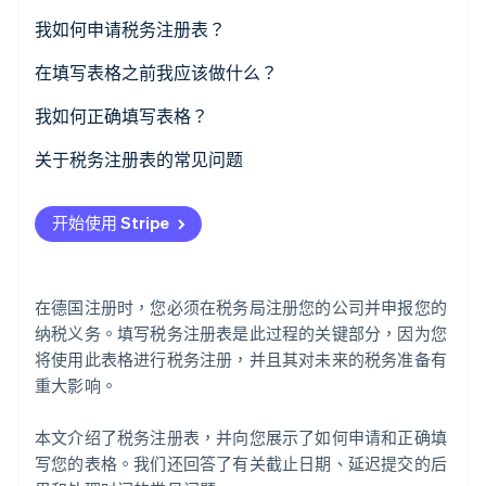
我如何申请税务注册表？
企业或商业登记处注册
在填写表格之前我应该做什么？
Stripe Sessions 2026
了解 Stripe 如何为 AI 构建经济基础设施。
自由职业
开设公司银行账户并提供您的银行账户详情
我如何正确填写表格？
立即观看
提供对您的利润的实际估计
注册 ELSTER
关于税务注册表的常见问题
考虑小型企业豁免
选择正确的表格
填写税务注册表需要专业支持吗？
开始使用 Stripe
选择收付实现制会计
填表
填写税务注册表的截止日期是什么时候？
如果我提交表格太迟会怎样？
在德国注册时，您必须在税务局注册您的公司并申报您的
我什么时候会收到我的税号？
纳税义务。填写税务注册表是此过程的关键部分，因为您
将使用此表格进行税务注册，并且其对未来的税务准备有
重大影响。
本文介绍了税务注册表，并向您展示了如何申请和正确填
写您的表格。我们还回答了有关截止日期、延迟提交的后