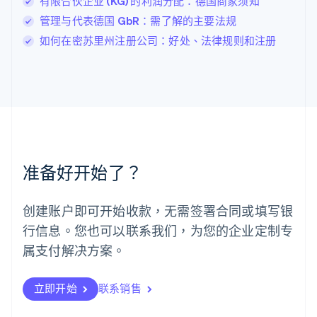
有限合伙企业 (KG) 的利润分配：德国商家须知
罗马尼亚
管理与代表德国 GbR：需了解的主要法规
English
马尔他
如何在密苏里州注册公司：好处、法律规则和注册
English
马来西亚
English
简体中文
美国
English
Español
简体中文
墨西哥
Español
English
挪威
准备好开始了？
English
葡萄牙
Português
English
创建账户即可开始收款，无需签署合同或填写银
日本
行信息。您也可以联系我们，为您的企业定制专
日本語
English
瑞典
属支付解决方案。
Svenska
English
瑞士
Deutsch
Français
Italiano
English
立即开始
联系销售
塞浦路斯
English