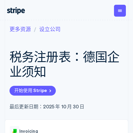
更多资源
设立公司
按企业阶段
文档
学习
支付
营收
资金管
平台
理
易市
大型企业
Stripe 文档
博客
Payments
Billing
初创企业
API 参考文档
客户案例
税务注册表：德国企
在线支付
经常性收入
Global
Conn
库与 SDK
指南
Managed
Metronome
Payouts
Stripe Apps
Payments
按用量计费
平台
业须知
备案商家解决
Subscriptions
向第三
按应用场景
方案
方打款
支持
订阅管理
Payment links
Crypto
指南
智能体商务
Invoicing
钱包、
加密货币
获取支持
无代码支付
一次性或定期
开始使用 Stripe
稳定币
电子商务
接受线上付款
托管支持方案
Checkout
账单
发行和
嵌入式金融
实施预置结账流程
专业服务
预构建支付界
Tax
发卡基
财务自动化
构建平台或交易市场
最后更新日期：2025 年 10 月 30 日
面
销售税和增值
础设施
全球化企业
管理订阅
Elements
税自动化
应用内支付
提供按用量计费
灵活的 UI 组件
Revenue
交易市场
发行稳定币支持的支付卡
Payment
Recognition
公司
资金管理
通过智能体配置和管理服
methods
会计自动化
Invoicing
平台
务