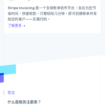
接入 125+ 种支
Stripe Sigma
产品路线图
SaaS
付方式
自定义报告
Sessions 年度大会
Stripe Invoicing 是一个全球账单软件平台，旨在为您节
Authorization
Data Pipeline
招聘
省时间，快速收款。只需短短几分钟，即可创建账单并发
Boost
数据同步
资讯中心
支付成功率优
资源
给您的客户——无需代码。
Stripe Press
化
按行业
了解更多
Link
应用集成
加速结账
AI 企业
代码示例
创作者经济
开发者博客
联系
游戏
API 状态
酒店、旅游与休闲
联系销售
保险
成为合作伙伴
更多
媒体与娱乐
Product roadmap
非营利组织
了解未来规划
专业服务
公共部门
Radar
零售
欺诈防范
Atlas
初创企业注册
生态系统
Climate
导言
碳移除
合作伙伴
Stripe App Marketplace
什么是税务注册表？