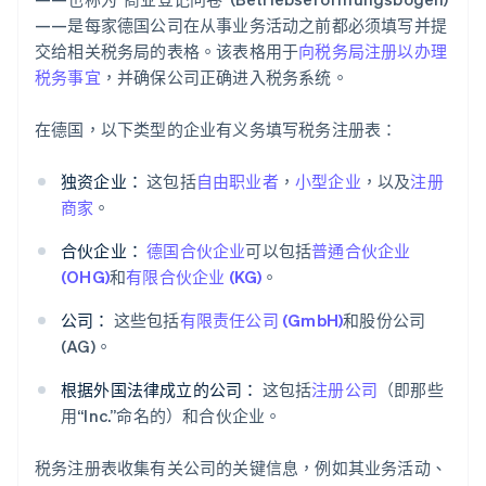
——是每家德国公司在从事业务活动之前都必须填写并提
交给相关税务局的表格。该表格用于
向税务局注册以办理
税务事宜
，并确保公司正确进入税务系统。
在德国，以下类型的企业有义务填写税务注册表：
独资企业：
这包括
自由职业者
，
小型企业
，以及
注册
商家
。
合伙企业：
德国合伙企业
可以包括
普通合伙企业
(OHG)
和
有限合伙企业 (KG)
。
公司：
这些包括
有限责任公司 (GmbH)
和股份公司
(AG)。
根据外国法律成立的公司：
这包括
注册公司
（即那些
用“Inc.”命名的）和合伙企业。
税务注册表收集有关公司的关键信息，例如其业务活动、