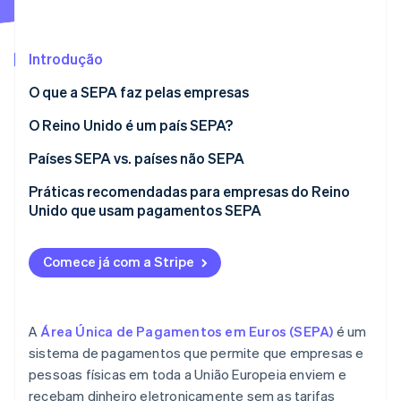
Ecossistema
Introdução
Stripe Sessions 2026
Parceiros
O que a SEPA faz pelas empresas
Stripe App Marketplace
Veja como a Stripe está construindo a infraestrutura econô
Assista agora
O Reino Unido é um país SEPA?
Países SEPA vs. países não SEPA
Processamento de pagamentos
Práticas recomendadas para empresas do Reino
Unido que usam pagamentos SEPA
Tarifas
Espere mais verificações nos seus pagamentos
Cronogramas
Comece já com a Stripe
Atente-se a novas tarifas mais altas
Use os formatos certos para evitar aborrecimentos
A
Área Única de Pagamentos em Euros (SEPA)
é um
Considere tempos de processamento mais longos
sistema de pagamentos que permite que empresas e
pessoas físicas em toda a União Europeia enviem e
Verificar cuidadosamente os dados de pagamento
recebam dinheiro eletronicamente sem as tarifas