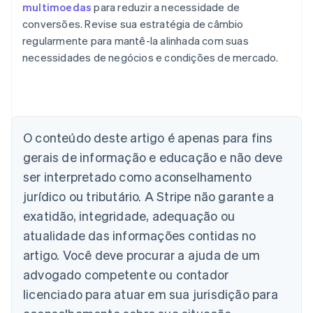
multimoedas
para reduzir a necessidade de
conversões. Revise sua estratégia de câmbio
regularmente para mantê-la alinhada com suas
necessidades de negócios e condições de mercado.
Alemanha
Deutsch
English
Austrália
O conteúdo deste artigo é apenas para fins
English
gerais de informação e educação e não deve
Áustria
ser interpretado como aconselhamento
Deutsch
English
Bélgica
jurídico ou tributário. A Stripe não garante a
Nederlands
Français
Deutsch
English
exatidão, integridade, adequação ou
Brasil
atualidade das informações contidas no
Português
English
Bulgária
artigo. Você deve procurar a ajuda de um
English
advogado competente ou contador
Canadá
English
Français
licenciado para atuar em sua jurisdição para
China continental