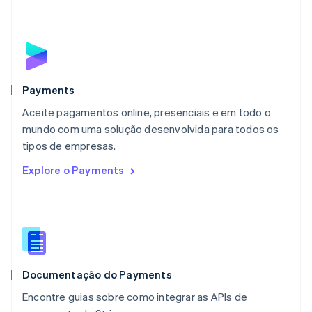
Français
Deutsch
English
Malásia
English
简体中文
Malta
English
México
Español
English
Payments
Noruega
Aceite pagamentos online, presenciais e em todo o
English
mundo com uma solução desenvolvida para todos os
Nova Zelândia
English
tipos de empresas.
Países Baixos
Explore o Payments
Nederlands
English
Polônia
English
Portugal
Português
English
RAE de Hong Kong, China
English
简体中文
Documentação do Payments
Reino Unido
English
Encontre guias sobre como integrar as APIs de
República Tcheca