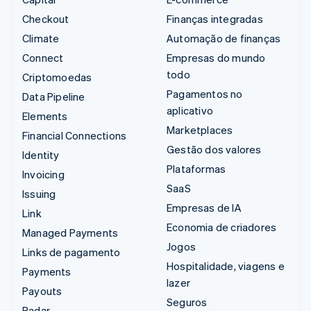
Checkout
Finanças integradas
Climate
Automação de finanças
Connect
Empresas do mundo
todo
Criptomoedas
Pagamentos no
Data Pipeline
aplicativo
Elements
Marketplaces
Financial Connections
Gestão dos valores
Identity
Plataformas
Invoicing
SaaS
Issuing
Empresas de IA
Link
Economia de criadores
Managed Payments
Jogos
Links de pagamento
Hospitalidade, viagens e
Payments
lazer
Payouts
Seguros
Radar