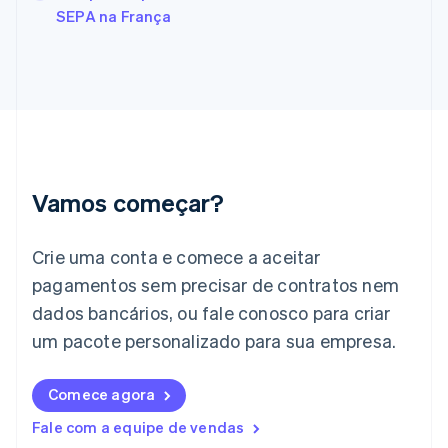
Français
English
SEPA na França
Gibraltar
English
Grécia
English
Hungria
English
Índia
English
Irlanda
Vamos começar?
English
Itália
Crie uma conta e comece a aceitar
Italiano
English
Japão
pagamentos sem precisar de contratos nem
日本語
English
dados bancários, ou fale conosco para criar
Letônia
English
um pacote personalizado para sua empresa.
Liechtenstein
Deutsch
English
Comece agora
Lituânia
English
Fale com a equipe de vendas
Luxemburgo