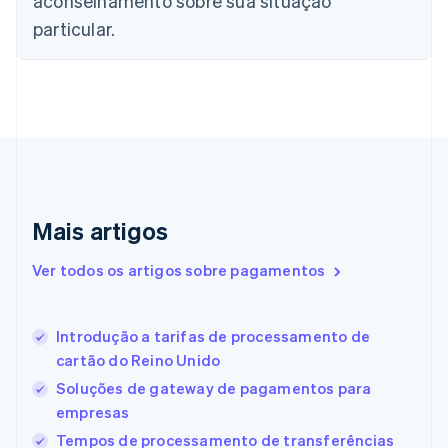
aconselhamento sobre sua situação
简体中文
English
Chipre
particular.
English
Croácia
English
Italiano
Dinamarca
English
Emirados Árabes Unidos
English
Eslováquia
English
Mais artigos
Eslovênia
English
Italiano
Ver todos os artigos sobre pagamentos
Espanha
Español
English
Estados Unidos
Introdução a tarifas de processamento de
English
Español
简体中文
Estônia
cartão do Reino Unido
English
Soluções de gateway de pagamentos para
Finlândia
empresas
English
Svenska
França
Tempos de processamento de transferências