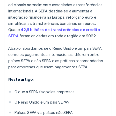
Acompanhe as mudanças nas regras
adicionais normalmente associadas a transferências
internacionais. A SEPA destina-se a aumentar a
Tenha à mão todos os documentos adicionais
integração financeira na Europa, reforçar o euro e
Lembre-se das taxas de câmbio
simplificar as transferências bancárias em euros.
Quase
42,6 bilhões de transferências de crédito
SEPA
foram enviadas em toda a região em 2022.
Abaixo, abordamos se o Reino Unido é um país SEPA,
como os pagamentos internacionais diferem entre
países SEPA e não SEPA e as práticas recomendadas
para empresas que usam pagamentos SEPA.
Neste artigo:
O que a SEPA faz pelas empresas
O Reino Unido é um país SEPA?
Países SEPA vs. países não SEPA