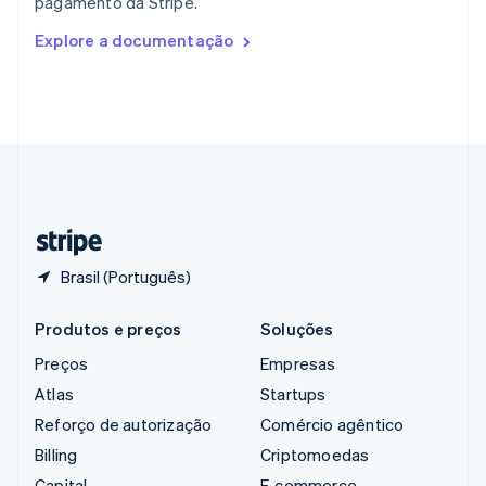
pagamento da Stripe.
English
Romênia
Explore a documentação
English
Singapura
English
简体中文
Suécia
Svenska
English
Suíça
Deutsch
Français
Italiano
English
Tailândia
ไทย
English
Brasil (Português)
Produtos e preços
Soluções
Preços
Empresas
Atlas
Startups
Reforço de autorização
Comércio agêntico
Billing
Criptomoedas
Capital
E-commerce