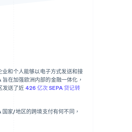
Stripe Sessions 2026
了解 Stripe 如何为 AI 构
建经济基础设施。
立即观看
企业和个人能够以电子方式发送和接
A 旨在加强欧洲内部的金融一体化，
付区发送了近
426 亿次 SEPA 贷记转
EPA 国家/地区的跨境支付有何不同，