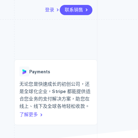
登录
联系销售
资源
生态系统
联系
场
更多
应用集成
合作伙伴
联系销售
Product roadmap
代码示例
Stripe App Marketplace
成为合作伙伴
了解未来规划
开发者博客
API 状态
Radar
欺诈防范
Payments
Atlas
初创企业注册
无论您是快速成长的初创公司，还
是全球化企业，Stripe 都能提供适
Climate
碳移除
合您业务的支付解决方案，助您在
线上、线下及全球各地轻松收款。
了解更多