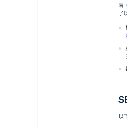
着
了
S
以下