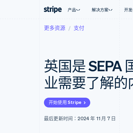
产品
解决方案
开发
更多资源
支付
按企业阶段
文档
学习
按应用场
支持
支付
营收
大型企业
Stripe 文档
博客
智能体
获取支
Payments
Billing
初创企业
API 参考文档
客户案例
加密货
托管支
在线支付
经常性收入
库与 SDK
指南
电子商
专业服
Managed Payments
Metronome
Stripe Apps
英国是 SEP
嵌入式
备案商家解决方案
按用量计费
财务自
Payment links
Subscriptions
全球化
无代码支付
订阅管理
应用内
业需要了解的
Checkout
Invoicing
交易市
预构建支付界面
一次性或定期账单
资金管
Elements
Tax
平台
灵活的 UI 组件
销售税和增值税自动
SaaS
支付方式
Revenue Recogniti
开始使用 Stripe
支持 125 种以上
会计自动化
Authorization Boost
Stripe Sigma
支付成功率优化
自定义报告
最后更新时间：2024 年 11 月 7 日
Link
Data Pipeline
加速结账
数据同步