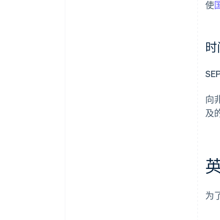
使
时
S
向
及
英
为