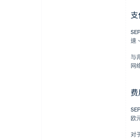
支
S
速
与
网
费
S
欧
对