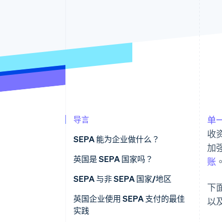
导言
单一
收
SEPA 能为企业做什么？
加
英国是 SEPA 国家吗？
账
SEPA 与非 SEPA 国家/地区
下面
支付处理
英国企业使用 SEPA 支付的最佳
以
实践
费用