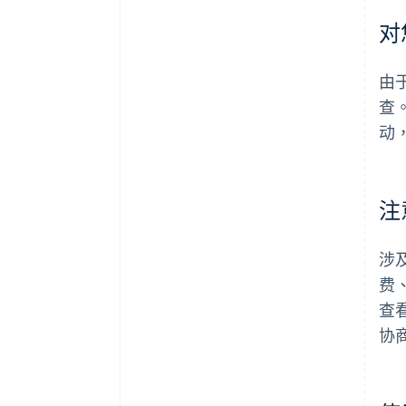
对
由
查
动
注
涉
费
查
协