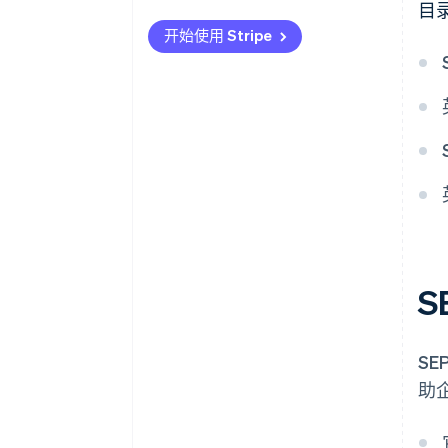
目
对您的付款接受更多检查有心理
时间线
开始使用 Stripe
预期
注意新的、更高的费用
使用正确的格式来避免麻烦
考虑到较长的处理时间
仔细检查付款明细
及时了解不断变化的规则
准备好额外的文件
S
注意货币汇率
S
助