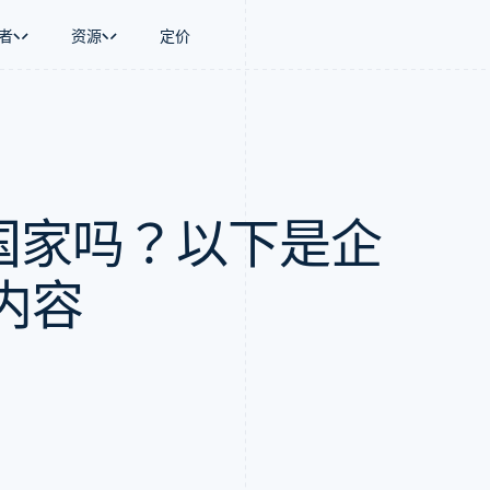
者
资源
定价
景
指南
按行业
公司
资金管理
平台和交易市
商务
持
接受线上付款
AI 企业
产品路线图
Global Payouts
Connect
币
持方案
实施预置结账流程
创作者经济
Sessions 年度大会
向第三方打款
平台支付
务
务
构建平台或交易市场
游戏
招聘
Crypto
A 国家吗？以下是企
金融
管理订阅
酒店、旅游与休闲
资讯中心
钱包、稳定币发行和发卡基础设
动化
提供按用量计费
保险
Stripe Press
施
企业
发行稳定币支持的支付卡
媒体与娱乐
支付
通过智能体配置和管理服务
非营利组织
内容
场
专业服务
理
公共部门
零售
化
on