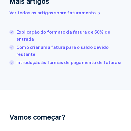
Mais artigos
Español
English
Estados Unidos
Ver todos os artigos sobre faturamento
English
Español
简体中文
Estônia
English
Explicação do formato da fatura de 50% de
Finlândia
entrada
English
Svenska
França
Como criar uma fatura para o saldo devido
Français
English
restante
Gibraltar
Introdução às formas de pagamento de faturas:
English
Grécia
English
Hungria
English
Índia
English
Irlanda
English
Vamos começar?
Itália
Italiano
English
Japão