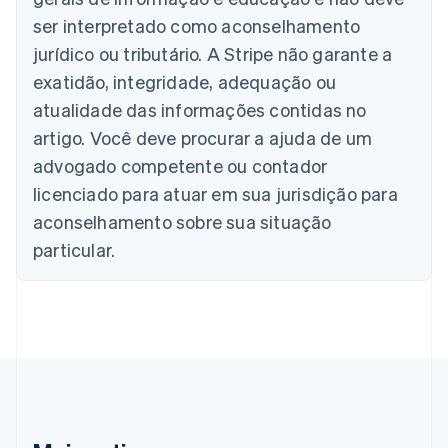
Nederlands
Français
Deutsch
English
ser interpretado como aconselhamento
Brasil
jurídico ou tributário. A Stripe não garante a
Português
English
Bulgária
exatidão, integridade, adequação ou
English
atualidade das informações contidas no
Canadá
artigo. Você deve procurar a ajuda de um
English
Français
China continental
advogado competente ou contador
简体中文
English
licenciado para atuar em sua jurisdição para
Chipre
aconselhamento sobre sua situação
English
Croácia
particular.
English
Italiano
Dinamarca
English
Emirados Árabes Unidos
English
Eslováquia
English
Eslovênia
English
Italiano
Espanha