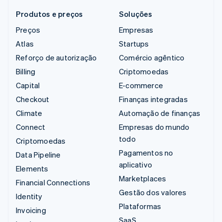
Produtos e preços
Soluções
Preços
Empresas
Atlas
Startups
Reforço de autorização
Comércio agêntico
Billing
Criptomoedas
Capital
E-commerce
Checkout
Finanças integradas
Climate
Automação de finanças
Connect
Empresas do mundo
todo
Criptomoedas
Pagamentos no
Data Pipeline
aplicativo
Elements
Marketplaces
Financial Connections
Gestão dos valores
Identity
Plataformas
Invoicing
SaaS