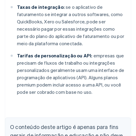
Taxas de integração:
se o aplicativo de
faturamento se integrar a outros softwares, como
QuickBooks, Xero ou Salesforce, pode ser
necessário pagar por essas integrações como
parte do plano do aplicativo de faturamento ou por
meio da plataforma conectada.
Tarifas de personalização ou API:
empresas que
precisam de fluxos de trabalho ou integrações
personalizados geralmente usam uma interface de
programação de aplicativos (API). Alguns planos
premium podem incluir acesso a uma API, ou você
pode ser cobrado com base no uso.
Alemanha
Deutsch
English
Austrália
English
Áustria
O conteúdo deste artigo é apenas para fins
Deutsch
English
gerais de informação e educação e não deve
Bélgica