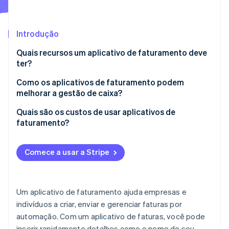
Ecossistema
Introdução
Stripe Sessions 2026
Parceiros
Quais recursos um aplicativo de faturamento deve
Stripe App Marketplace
Veja como a Stripe está construindo a infraestrutura econô
ter?
Assista agora
Como os aplicativos de faturamento podem
melhorar a gestão de caixa?
Pagamentos mais rápidos
Quais são os custos de usar aplicativos de
faturamento?
Menos saldos pendentes
Fluxo de caixa mais previsível
Comece a usar a Stripe
Planejamento tributário mais fácil
Menos erros nas faturas
Um aplicativo de faturamento ajuda empresas e
indivíduos a criar, enviar e gerenciar faturas por
Insights de pagamento mais detalhados
automação. Com um aplicativo de faturas, você pode
inserir rapidamente detalhes como o nome do seu