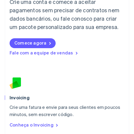
Crie uma conta e comece a aceitar
日本語
English
pagamentos sem precisar de contratos nem
Letônia
dados bancários, ou fale conosco para criar
English
Liechtenstein
um pacote personalizado para sua empresa.
Deutsch
English
Lituânia
English
Comece agora
Luxemburgo
Fale com a equipe de vendas
Français
Deutsch
English
Malásia
English
简体中文
Malta
English
México
Español
English
Noruega
Invoicing
English
Crie uma fatura e envie para seus clientes em poucos
Nova Zelândia
English
minutos, sem escrever código.
Países Baixos
Conheça o Invoicing
Nederlands
English
Polônia