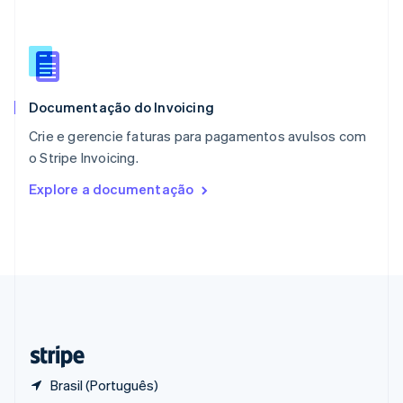
English
Portugal
Português
English
RAE de Hong Kong, China
English
简体中文
Documentação do Invoicing
Reino Unido
English
Crie e gerencie faturas para pagamentos avulsos com
República Tcheca
o Stripe Invoicing.
English
Romênia
Explore a documentação
English
Singapura
English
简体中文
Suécia
Svenska
English
Suíça
Deutsch
Français
Italiano
English
Tailândia
ไทย
English
Brasil (Português)