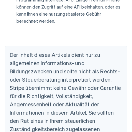
können den Zugriff auf eine API beinhalten, oder es
kann Ihnen eine nutzungsbasierte Gebühr
berechnet werden.
Australien
English
Der Inhalt dieses Artikels dient nur zu
Belgien
allgemeinen Informations- und
Nederlands
Français
Deutsch
English
Brasilien
Bildungszwecken und sollte nicht als Rechts-
Português
English
oder Steuerberatung interpretiert werden.
Bulgarien
English
Stripe übernimmt keine Gewähr oder Garantie
Dänemark
für die Richtigkeit, Vollständigkeit,
English
Deutschland
Angemessenheit oder Aktualität der
Deutsch
English
Informationen in diesem Artikel. Sie sollten
Estland
den Rat eines in Ihrem steuerlichen
English
Festlandchina
Zuständigkeitsbereich zugelassenen