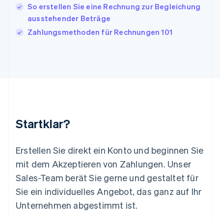
English
So erstellen Sie eine Rechnung zur Begleichung
Liechtenstein
ausstehender Beträge
Deutsch
English
Litauen
Zahlungsmethoden für Rechnungen 101
English
Luxemburg
Français
Deutsch
English
Malaysia
English
简体中文
Malta
English
Mexiko
Startklar?
Español
English
Neuseeland
English
Erstellen Sie direkt ein Konto und beginnen Sie
Niederlande
mit dem Akzeptieren von Zahlungen. Unser
Nederlands
English
Norwegen
Sales-Team berät Sie gerne und gestaltet für
English
Sie ein individuelles Angebot, das ganz auf Ihr
Österreich
Deutsch
English
Unternehmen abgestimmt ist.
Polen