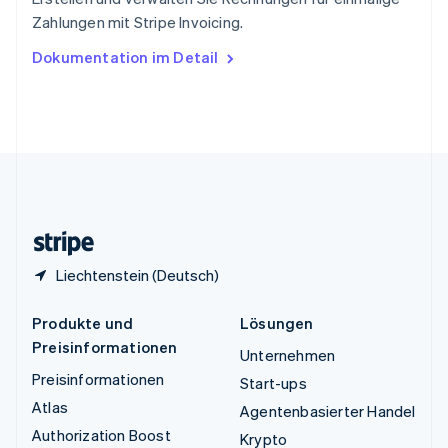
Tschechische Republik
Zahlungen mit Stripe Invoicing.
English
Ungarn
Dokumentation im Detail
English
Vereinigte Arabische Emirate
English
Vereinigte Staaten
English
Español
简体中文
Vereinigtes Königreich
English
Zypern
English
Liechtenstein (Deutsch)
Produkte und
Lösungen
Preisinformationen
Unternehmen
Preisinformationen
Start-ups
Atlas
Agentenbasierter Handel
Authorization Boost
Krypto