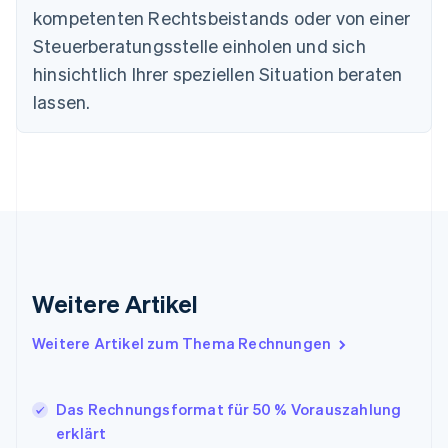
简体中文
English
kompetenten Rechtsbeistands oder von einer
Finnland
Steuerberatungsstelle einholen und sich
English
Svenska
Frankreich
hinsichtlich Ihrer speziellen Situation beraten
Français
English
lassen.
Gibraltar
English
Griechenland
English
Indien
English
Irland
English
Italien
Italiano
English
Weitere Artikel
Japan
日本語
English
Weitere Artikel zum Thema Rechnungen
Kanada
English
Français
Kroatien
Das Rechnungsformat für 50 % Vorauszahlung
English
Italiano
Lettland
erklärt