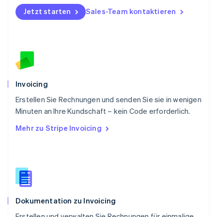
English
Portugal
Jetzt starten
Sales-Team kontaktieren
Português
English
Rumänien
English
Schweden
Svenska
English
Schweiz
Deutsch
Français
Italiano
English
Invoicing
Singapur
English
简体中文
Erstellen Sie Rechnungen und senden Sie sie in wenigen
Slowakei
Minuten an Ihre Kundschaft – kein Code erforderlich.
English
Mehr zu Stripe Invoicing
Slowenien
English
Italiano
Sonderverwaltungsregion Hongkong,
China
English
简体中文
Spanien
Español
English
Dokumentation zu Invoicing
Thailand
ไทย
English
Erstellen und verwalten Sie Rechnungen für einmalige