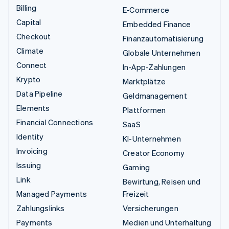
Billing
E-Commerce
Capital
Embedded Finance
Checkout
Finanzautomatisierung
Climate
Globale Unternehmen
Connect
In-App-Zahlungen
Krypto
Marktplätze
Data Pipeline
Geldmanagement
Elements
Plattformen
Financial Connections
SaaS
Identity
KI-Unternehmen
Invoicing
Creator Economy
Issuing
Gaming
Link
Bewirtung, Reisen und
Managed Payments
Freizeit
Zahlungslinks
Versicherungen
Payments
Medien und Unterhaltung