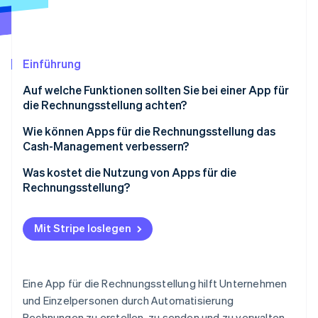
Betrugsprävention
Ecosystem
Atlas
Start-up-Gründung
Partner
Stripe App-Marktplatz
Climate
Einführung
CO₂-Entnahme
Auf welche Funktionen sollten Sie bei einer App für
die Rechnungsstellung achten?
Wie können Apps für die Rechnungsstellung das
Cash-Management verbessern?
Stripe-Sessions 2026
Erfahren Sie, wie Stripe Lösungen für die Wirtschaft
Schnellere Zahlungen
Was kostet die Nutzung von Apps für die
Jetzt ansehen
Rechnungsstellung?
Weniger ausstehende Forderungen
Besser planbare Liquidität
Mit Stripe loslegen
Vereinfachte Steuerplanung
Weniger Fehler in der Rechnung
Eine App für die Rechnungsstellung hilft Unternehmen
und Einzelpersonen durch Automatisierung
Tiefere Einblicke in Zahlungen
Rechnungen zu erstellen, zu senden und zu verwalten.