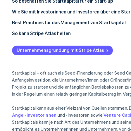
Venture Capitalists (VCs)
So beschaffen Sie Startkapital für ein Start-up
Crowdfunding
Wie Sie mit Investorinnen und Investoren über eine Sta
Bootstrapping
Best Practices für das Management von Startkapital
Zuschüsse
So kann Stripe Atlas helfen
Vergleich von Seed-Kapitalquellen
Gründen mit Atlas
Unternehmensgründung mit Stripe Atlas
Zahlungen und Bankgeschäfte vor Erhalt der EIN
Gründeraktien ohne Geldeinsatz
Startkapital – oft auch als Seed-Finanzierung oder Seed Cap
Automatische Einreichung der 83(b)-Erklärung zur steu
Anfangsinvestition, die Unternehmer/innen oder Gründer/
Projekt zu starten und die anfänglichen Betriebskosten zu 
Erstklassige rechtliche Unternehmensdokumente
in der Regel um einen relativ geringen Kapitalbetrag im Ver
Ein Jahr Stripe Payments gratis, plus 50.000 $ in Partn
Startkapital kann aus einer Vielzahl von Quellen stammen. 
Angel-Investorinnen
und -Investoren sowie
Venture Cap
Startkapitals kann je nach Art des Unternehmens und seinem
ermöglicht es Unternehmerinnen und Unternehmern, von 