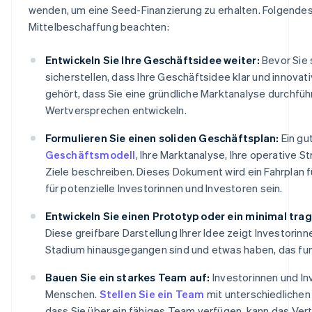
wenden, um eine Seed-Finanzierung zu erhalten. Folgende
Mittelbeschaffung beachten:
Entwickeln Sie Ihre Geschäftsidee weiter:
Bevor Sie 
sicherstellen, dass Ihre Geschäftsidee klar und innovat
gehört, dass Sie eine gründliche Marktanalyse durchführ
Wertversprechen entwickeln.
Formulieren Sie einen soliden Geschäftsplan:
Ein gut
Geschäftsmodell
, Ihre Marktanalyse, Ihre operative S
Ziele beschreiben. Dieses Dokument wird ein Fahrplan 
für potenzielle Investorinnen und Investoren sein.
Entwickeln Sie einen Prototyp oder ein minimal tra
Diese greifbare Darstellung Ihrer Idee zeigt Investorin
Stadium hinausgegangen sind und etwas haben, das fun
Bauen Sie ein starkes Team auf:
Investorinnen und Inv
Menschen.
Stellen Sie ein Team
mit unterschiedlichen
dass Sie über ein fähiges Team verfügen, kann das Vertr