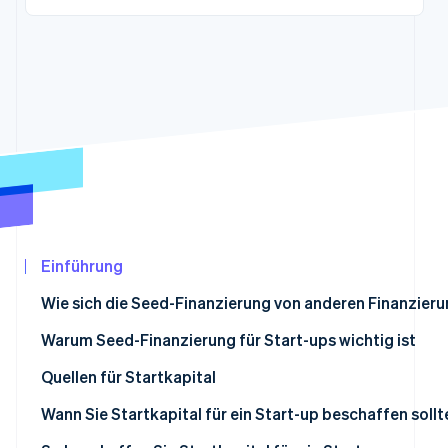
Betrugsprävention
Ecosystem
Atlas
Start-up-Gründung
Partner
Stripe App-Marktplatz
Climate
CO₂-Entnahme
Identity
Online-Identitätsprüfung
Einführung
Stripe-Sessions 2026
Erfahren Sie, wie Stripe Lösungen für die Wir
Wie sich die Seed-Finanzierung von anderen Finanzier
Jetzt ansehen
Warum Seed-Finanzierung für Start-ups wichtig ist
Quellen für Startkapital
Angel-Investorinnen und -Investoren
Wann Sie Startkapital für ein Start-up beschaffen sollt