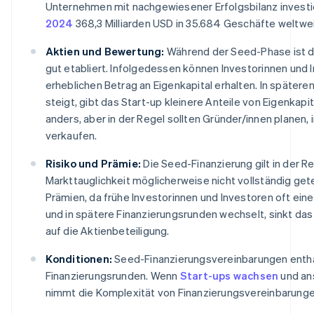
Unternehmen mit nachgewiesener Erfolgsbilanz investi
2024
368,3 Milliarden USD in 35.684 Geschäfte weltwei
Aktien und Bewertung:
Während der Seed-Phase ist d
gut etabliert. Infolgedessen können Investorinnen und I
erheblichen Betrag an Eigenkapital erhalten. In späte
steigt, gibt das Start-up kleinere Anteile von Eigenkapi
anders, aber in der Regel sollten Gründer/innen planen
verkaufen.
Risiko und Prämie:
Die Seed-Finanzierung gilt in der Re
Markttauglichkeit möglicherweise nicht vollständig get
Prämien, da frühe Investorinnen und Investoren oft eine
und in spätere Finanzierungsrunden wechselt, sinkt das
auf die Aktienbeteiligung.
Konditionen:
Seed-Finanzierungsvereinbarungen enthal
Finanzierungsrunden. Wenn
Start-ups wachsen
und ans
nimmt die Komplexität von Finanzierungsvereinbarungen