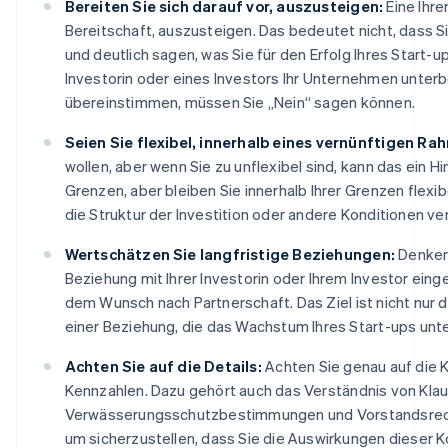
Bereiten Sie sich darauf vor, auszusteigen:
Eine Ihre
Bereitschaft, auszusteigen. Das bedeutet nicht, dass S
und deutlich sagen, was Sie für den Erfolg Ihres Start-
Investorin oder eines Investors Ihr Unternehmen unterbe
übereinstimmen, müssen Sie „Nein“ sagen können.
Seien Sie flexibel, innerhalb eines vernünftigen Ra
wollen, aber wenn Sie zu unflexibel sind, kann das ein H
Grenzen, aber bleiben Sie innerhalb Ihrer Grenzen flexi
die Struktur der Investition oder andere Konditionen ve
Wertschätzen Sie langfristige Beziehungen:
Denken 
Beziehung mit Ihrer Investorin oder Ihrem Investor ein
dem Wunsch nach Partnerschaft. Das Ziel ist nicht nur 
einer Beziehung, die das Wachstum Ihres Start-ups unte
Achten Sie auf die Details:
Achten Sie genau auf die K
Kennzahlen. Dazu gehört auch das Verständnis von Klau
Verwässerungsschutzbestimmungen und Vorstandsrechte. 
um sicherzustellen, dass Sie die Auswirkungen dieser K