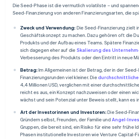
Die Seed-Phase ist die vermutlich volatilste – und spannen
Seed-Finanzierung von anderen Finanzierungsarten, die s
Zweck und Verwendung:
Die Seed-Finanzierung zielt in
Geschäftskonzept zu machen. Dazu gehören oft die D
Produkts und der Aufbau eines Teams. Spätere Finanzie
sich dagegen eher auf die
Skalierung des Unternehm
Verbesserung des Produkts oder den Eintritt in neue Mä
Betrag:
Im Allgemeinen ist der Betrag, der in der Seed
Finanzierungsrunden viel kleiner. Die
durchschnittlich
4,4 Millionen USD, verglichen mit einer durchschnittlic
reicht es aus, ein Konzept nachzuweisen oder einen wic
wächst und sein Potenzial unter Beweis stellt, kann es 
Art der Investorinnen und Investoren:
Die Seed-Finan
Gründern selbst, Freunden, der Familie und
Angel-Inve
Gruppen, die bereit sind, ein Risiko für eine sehr früh
Phasen institutionelle Investoren wie Venture Capital-F