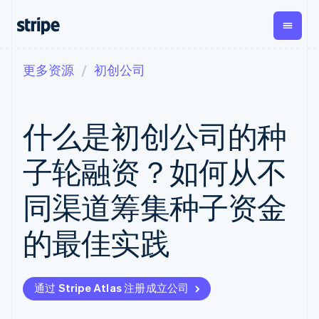
更多资源
初创公司
按企业阶段
文档
学习
支付
营收
资金管理
平台
易市
大型企业
Stripe 文档
博客
Payments
Billing
Treasury
初创企业
API 参考文档
客户案例
什么是初创公司的种
在线支付
经常性收入
Con
库与 SDK
指南
企业财务
Managed
Metronome
Stripe Apps
Payments
按用量计费
Global
平台
子轮融资？如何从不
备案商家解决
Payouts
Subscriptions
Capi
按应用场景
方案
平
支持
向第三方
订阅管理
Payment links
客户
同渠道筹集种子资金
指南
智能体商务
打款
Invoicing
Trea
加密货币
获取支持
无代码支付
一次性或定期
Capital
平
电子商务
接受线上付款
托管支持方案
企业融资
Checkout
账单
的最佳实践
嵌入
嵌入式金融
实施预置结账流程
专业服务
预构建支付界
Crypto
Tax
融服
财务自动化
构建平台或交易市场
钱包、稳
面
销售税和增值
Iss
全球化企业
管理订阅
定币发行
Elements
税自动化
实体
应用内支付
提供按用量计费
灵活的 UI 组件
和发卡基
Crypto
Revenue
虚拟
通过 Stripe Atlas 注册成立公司
交易市场
发行稳定币支持的支付卡
Onramp
支付方式
Recognition
础设施
公司
资金管理
通过智能体配置和管理服
可嵌入的
支持 125 种以
会计自动化
平台
务