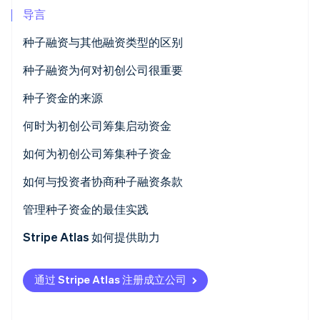
导言
Climate
碳移除
种子融资与其他融资类型的区别
Identity
在线身份验证
种子融资为何对初创公司很重要
种子资金的来源
天使投资人
何时为初创公司筹集启动资金
Stripe Sessions 2026
风险投资家 (VC)
如何为初创公司筹集种子资金
了解 Stripe 如何为 AI 构建经济基础设施。
立即观看
众筹
如何与投资者协商种子融资条款
自筹资金创业
管理种子资金的最佳实践
资助金
Stripe Atlas 如何提供助力
比较启动资金来源
申请加入 Atlas
通过 Stripe Atlas 注册成立公司
在获取雇主识别号 (EIN) 前开通收款与银行账户功能