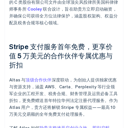
的 C 类股份有限公司文件由全球顶尖风投律所美国科律律
师事务所
Cooley
联合设计，旨在助贵方立即启动融资，
并确保公司获得全方位法律保护，涵盖股权架构、权益分
配及税务合规等核心领域。
Stripe 支付服务首年免费，更享价
值 5 万美元的合作伙伴专属优惠与
阿联酋
English
折扣
爱尔兰
English
爱沙尼亚
Altas 与
顶级合作伙伴
深度联动，为创始人提供独家优惠
English
与资源支持，涵盖 AWS、Carta、Perplexity 等行业领
奥地利
军企业的工程开发、税务合规、财务管理及运营必备工具
Deutsch
English
折扣，更免费赠送首年特拉华州法定注册代理服务。作为
澳大利亚
Atlas 用户，贵方还将解锁 Stripe 专属权益——最高 10
English
巴西
万美元交易额的全年免费支付处理服务。
Português
English
保加利亚
了解 Atlas 如何
助贵方极速开启创业之旅
，
即刻启航
。