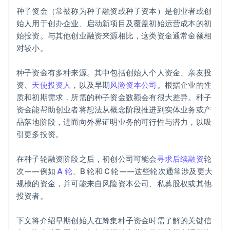
无现金式创始人股票认购
种子资金（常被称为种子融资或种子资本）是创业者或创
自动提交 83(b) 税务申报
始人用于创办企业、启动新项目及覆盖初始运营成本的初
始投资。与其他创业融资来源相比，这类资金通常金额相
全球顶尖水准的公司法律文件
对较小。
Stripe 支付服务首年免费，更享价值 5 万美元的合作伙
伴专属优惠与折扣
种子资金有多种来源。其中包括创始人个人资金、亲友投
资、
天使投资人
，以及早期
风险资本公司
。根据企业的性
质和初期需求，所需的种子资金数额会有很大差异。种子
资金能帮助创业者将想法从概念阶段推进到实体业务或产
品落地阶段，进而向外界证明业务的可行性与潜力，以吸
引更多投资。
在种子轮融资阶段之后，初创公司可能会
寻求后续融资
轮
次——例如
A 轮
、B 轮和 C 轮——这些轮次通常涉及更大
规模的资金，并可能来自风险资本公司、私募股权或其他
投资者。
下文将介绍早期创始人在筹集种子资金时需了解的关键信