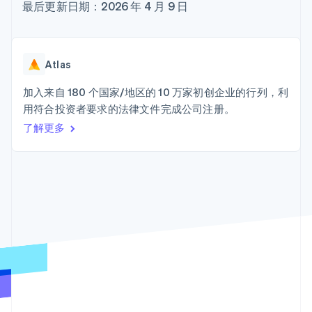
加密货币
上
Stripe Sigma
最后更新日期：2026 年 4 月 9 日
产品路线图
SaaS
自定义报告
购买
Terminal
Sessions 年度大会
线下支付
Data Pipeline
招聘
数据同步
Authorization
资讯中心
Boost
资源
Stripe Press
Atlas
支付成功率优
按行业
化
应用集成
加入来自 180 个国家/地区的 10 万家初创企业的行列，利
Link
AI 企业
代码示例
加速结账
用符合投资者要求的法律文件完成公司注册。
创作者经济
开发者博客
联系
Financial
游戏
API 状态
了解更多
Connections
酒店、旅游与休闲
联系销售
关联金融账户
保险
成为合作伙伴
数据
媒体与娱乐
非营利组织
专业服务
公共部门
零售
更多
Product roadmap
了解未来规划
生态系统
Radar
欺诈防范
合作伙伴
Atlas
Stripe App Marketplace
初创企业注册