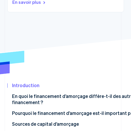
En savoir plus
Découvrez les prochaines évolutions
Commerce en ligne
Radar
Prévention de la fraude
Écosystème
Atlas
Constitution de start-up
Partenaires
Climate
Stripe App
Élimination du carbone
Marketplace
Identity
Vérification de l'identité
Introduction
Stripe Sessions 2026
En quoi le financement d’amorçage diffère-t-il des aut
Découvrez comment Stripe construit l’infrastructure écon
financement ?
Regarder la vidéo
Pourquoi le financement d’amorçage est-il important po
Sources de capital d’amorçage