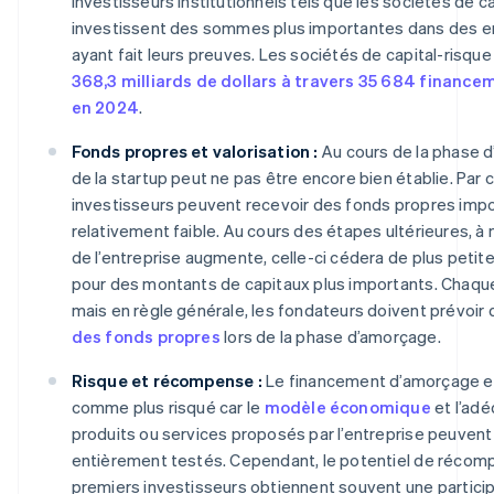
investisseurs institutionnels tels que les sociétés de ca
investissent des sommes plus importantes dans des en
ayant fait leurs preuves. Les sociétés de capital-risqu
368,3 milliards de dollars à travers 35 684 financ
en 2024
.
Fonds propres et valorisation :
Au cours de la phase d
de la startup peut ne pas être encore bien établie. Par 
investisseurs peuvent recevoir des fonds propres imp
relativement faible. Au cours des étapes ultérieures, à 
de l’entreprise augmente, celle-ci cédera de plus petit
pour des montants de capitaux plus importants. Chaque
mais en règle générale, les fondateurs doivent prévoir
des fonds propres
lors de la phase d’amorçage.
Risque et récompense :
Le financement d’amorçage e
comme plus risqué car le
modèle économique
et l’ad
produits ou services proposés par l’entreprise peuvent
entièrement testés. Cependant, le potentiel de récomp
premiers investisseurs obtiennent souvent une participa