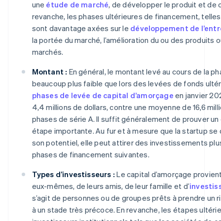
une
étude de marché
, de développer le produit et de 
revanche, les phases ultérieures de financement, telles 
sont davantage axées sur le
développement de l’entr
la portée du marché, l’amélioration du ou des produits 
marchés.
Montant :
En général, le montant levé au cours de la p
beaucoup plus faible que lors des levées de fonds ultér
phases de levée de capital d’amorçage
en janvier 20
4,4 millions de dollars, contre une moyenne de 16,6 milli
phases de série A. Il suffit généralement de prouver un
étape importante. Au fur et à mesure que la startup s
son potentiel, elle peut attirer des investissements pl
phases de financement suivantes.
Types d’investisseurs :
Le capital d’amorçage provien
eux-mêmes, de leurs amis, de leur famille et d’
investis
s’agit de personnes ou de groupes prêts à prendre un r
à un stade très précoce. En revanche, les étapes ultérie