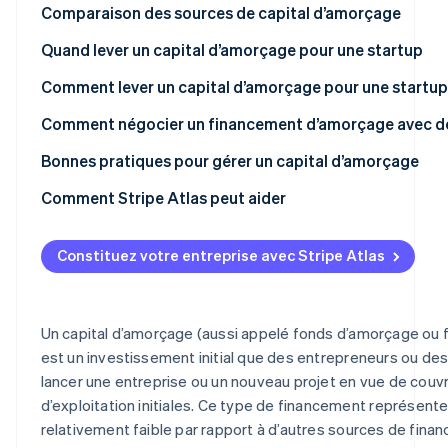
Investisseurs providentiels
Comparaison des sources de capital d’amorçage
Investisseurs en capital-risque
Quand lever un capital d’amorçage pour une startup
Financement participatif
Comment lever un capital d’amorçage pour une startup
Autofinancement
Comment négocier un financement d’amorçage avec de
Subventions
Bonnes pratiques pour gérer un capital d’amorçage
Comment Stripe Atlas peut aider
L’inscription sur Atlas
Constituez votre entreprise avec Stripe Atlas
Accepter des paiements et effectuer des opérations ba
de votre EIN
Achat dématérialisé des actions du fondateur
Un capital d’amorçage (aussi appelé fonds d’amorçage ou
est un investissement initial que des entrepreneurs ou des
Déclaration automatique relative au formulaire d’électi
lancer une entreprise ou un nouveau projet en vue de couv
Documents juridiques de l’entreprise de classe mondial
d’exploitation initiales. Ce type de financement représen
relativement faible par rapport à d’autres sources de fina
Une année gratuite de Stripe Payments, plus 50 000 $ e