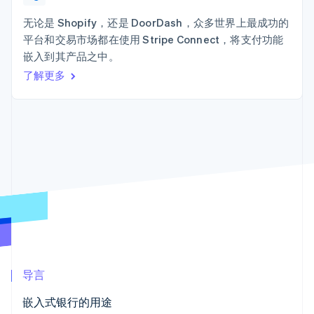
上
Stripe Sigma
产品路线图
SaaS
自定义报告
Terminal
Sessions 年度大会
无论是 Shopify，还是 DoorDash，众多世界上最成功的
线下支付
Data Pipeline
招聘
平台和交易市场都在使用 Stripe Connect，将支付功能
数据同步
Authorization
资讯中心
Boost
资源
嵌入到其产品之中。
Stripe Press
支付成功率优
按行业
了解更多
化
应用集成
Link
AI 企业
代码示例
加速结账
创作者经济
开发者博客
联系
游戏
API 状态
酒店、旅游与休闲
联系销售
保险
成为合作伙伴
媒体与娱乐
更多
非营利组织
Product roadmap
专业服务
了解未来规划
公共部门
零售
Radar
欺诈防范
Atlas
初创企业注册
生态系统
导言
Climate
合作伙伴
碳移除
嵌入式银行的用途
Stripe App Marketplace