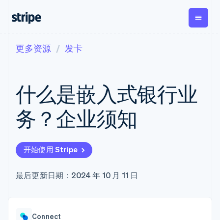
更多资源
发卡
按企业阶段
文档
学习
支付
营收
资金管
平台
理
易市
大型企业
Stripe 文档
博客
Payments
Billing
初创企业
API 参考文档
客户案例
什么是嵌入式银行业
在线支付
经常性收入
Global
Conn
库与 SDK
指南
Managed
Metronome
Payouts
Stripe Apps
Payments
按用量计费
平台
务？企业须知
备案商家解决
Subscriptions
向第三
按应用场景
方案
方打款
支持
订阅管理
Payment links
Crypto
指南
智能体商务
Invoicing
钱包、
加密货币
获取支持
无代码支付
一次性或定期
开始使用 Stripe
稳定币
电子商务
接受线上付款
托管支持方案
Checkout
账单
发行和
嵌入式金融
实施预置结账流程
专业服务
预构建支付界
Tax
发卡基
财务自动化
构建平台或交易市场
最后更新日期：2024 年 10 月 11 日
面
销售税和增值
础设施
全球化企业
管理订阅
Elements
税自动化
应用内支付
提供按用量计费
灵活的 UI 组件
Revenue
交易市场
发行稳定币支持的支付卡
支付方式
Recognition
公司
资金管理
通过智能体配置和管理服
支持 125 种以
会计自动化
Connect
平台
务