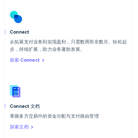
English
斯洛伐克
English
斯洛文尼亚
English
Italiano
Connect
泰国
ไทย
English
从拓展支付业务到实现盈利，只需数周而非数月。轻松起
希腊
步，持续扩展，助力业务蓬勃发展。
English
探索 Connect
西班牙
Español
English
新加坡
English
简体中文
新西兰
English
匈牙利
English
Connect 文档
意大利
掌握多方交易中的资金分配与支付路由管理
Italiano
English
印度
探索文档
English
英国