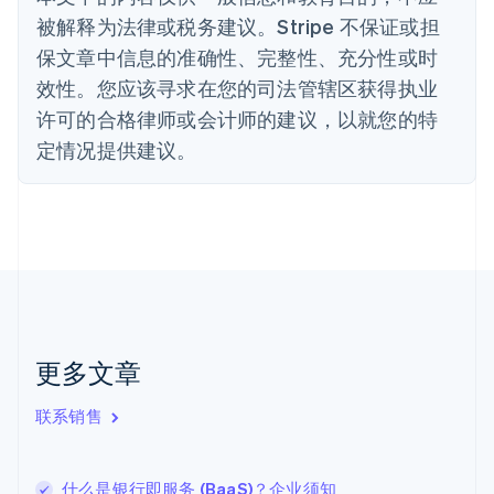
English
被解释为法律或税务建议。Stripe 不保证或担
德国
保文章中信息的准确性、完整性、充分性或时
Deutsch
English
法国
效性。您应该寻求在您的司法管辖区获得执业
Français
English
许可的合格律师或会计师的建议，以就您的特
芬兰
定情况提供建议。
English
Svenska
荷兰
Nederlands
English
加拿大
English
Français
捷克
English
克罗地亚
English
Italiano
拉脱维亚
更多文章
English
立陶宛
联系销售
English
列支敦士登
Deutsch
English
卢森堡
什么是银行即服务 (BaaS)？企业须知