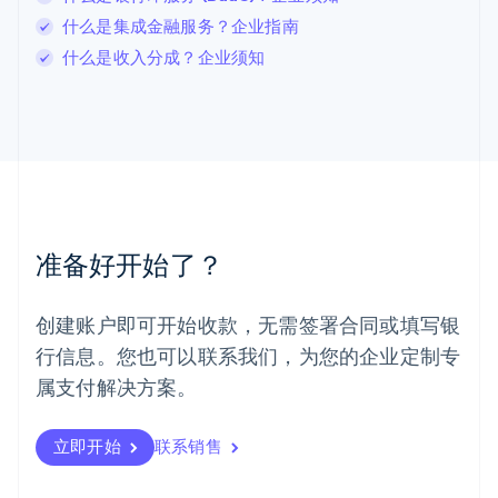
Français
Deutsch
English
什么是集成金融服务？企业指南
罗马尼亚
什么是收入分成？企业须知
English
马尔他
English
马来西亚
English
简体中文
美国
English
Español
简体中文
墨西哥
Español
English
准备好开始了？
挪威
English
葡萄牙
创建账户即可开始收款，无需签署合同或填写银
Português
English
行信息。您也可以联系我们，为您的企业定制专
日本
日本語
English
属支付解决方案。
瑞典
Svenska
English
瑞士
立即开始
联系销售
Deutsch
Français
Italiano
English
塞浦路斯