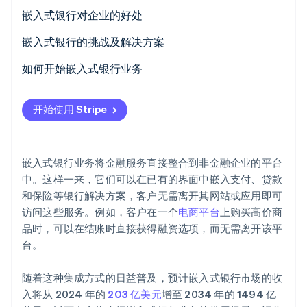
嵌入式支付
嵌入式银行对企业的好处
嵌入式贷款
嵌入式银行的挑战及解决方案
Stripe Sessions 2026
嵌入式银行账户
如何开始嵌入式银行业务
了解 Stripe 如何为 AI 构建经济基础设施。
立即观看
嵌入式保险
确定您的需求和目标
开始使用 Stripe
嵌入式投资产品
选择合适的嵌入式银行功能
嵌入式奖励和忠诚计划
选择合适的技术合作伙伴
嵌入式银行业务将金融服务直接整合到非金融企业的平台
嵌入式费用管理
制定全面的启动计划
中。这样一来，它们可以在已有的界面中嵌入支付、贷款
和保险等银行解决方案，客户无需离开其网站或应用即可
启动并推广您的新功能
访问这些服务。例如，客户在一个
电商平台
上购买高价商
监控、评估和迭代
品时，可以在结账时直接获得融资选项，而无需离开该平
台。
随着这种集成方式的日益普及，预计嵌入式银行市场的收
入将从 2024 年的
203 亿美元
增至 2034 年的 1494 亿