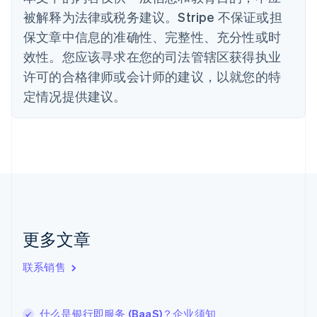
English
被解释为法律或税务建议。Stripe 不保证或担
德国
保文章中信息的准确性、完整性、充分性或时
Deutsch
English
法国
效性。您应该寻求在您的司法管辖区获得执业
Français
English
许可的合格律师或会计师的建议，以就您的特
芬兰
定情况提供建议。
English
Svenska
荷兰
Nederlands
English
加拿大
English
Français
捷克
English
克罗地亚
English
Italiano
拉脱维亚
更多文章
English
立陶宛
联系销售
English
列支敦士登
Deutsch
English
卢森堡
什么是银行即服务 (BaaS)？企业须知