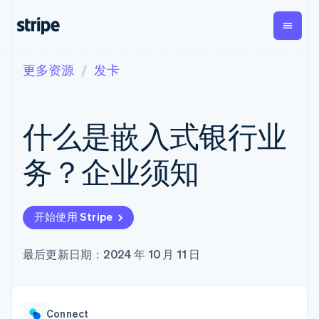
更多资源
发卡
按企业阶段
文档
学习
支付
营收
资金管理
平台
易市
大型企业
Stripe 文档
博客
Payments
Billing
Treasury
初创企业
API 参考文档
客户案例
什么是嵌入式银行业
在线支付
经常性收入
Con
库与 SDK
指南
企业财务
Managed
Metronome
Stripe Apps
Payments
按用量计费
Global
平台
务？企业须知
备案商家解决
Payouts
Subscriptions
Capi
按应用场景
方案
平
支持
向第三方
订阅管理
Payment links
客户
指南
智能体商务
打款
Invoicing
Trea
加密货币
获取支持
无代码支付
一次性或定期
Capital
开始使用 Stripe
平
电子商务
接受线上付款
托管支持方案
企业融资
Checkout
账单
嵌入
嵌入式金融
实施预置结账流程
专业服务
预构建支付界
Crypto
Tax
融服
财务自动化
构建平台或交易市场
最后更新日期：2024 年 10 月 11 日
钱包、稳
面
销售税和增值
Iss
全球化企业
管理订阅
定币发行
Elements
税自动化
实体
应用内支付
提供按用量计费
灵活的 UI 组件
和发卡基
Crypto
Revenue
虚拟
交易市场
发行稳定币支持的支付卡
Onramp
Payment
Recognition
础设施
公司
资金管理
通过智能体配置和管理服
可嵌入的
methods
会计自动化
Connect
平台
务