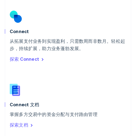
English
斯洛伐克
English
斯洛文尼亚
English
Italiano
Connect
泰国
ไทย
English
从拓展支付业务到实现盈利，只需数周而非数月。轻松起
希腊
步，持续扩展，助力业务蓬勃发展。
English
探索 Connect
西班牙
Español
English
新加坡
English
简体中文
新西兰
English
匈牙利
English
Connect 文档
意大利
掌握多方交易中的资金分配与支付路由管理
Italiano
English
印度
探索文档
English
英国