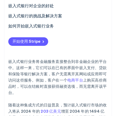
初创企业注册
嵌入式支付
嵌入式银行对企业的好处
Climate
嵌入式贷款
嵌入式银行的挑战及解决方案
碳移除
Identity
嵌入式银行账户
如何开始嵌入式银行业务
在线身份验证
嵌入式保险
确定您的需求和目标
开始使用 Stripe
嵌入式投资产品
选择合适的嵌入式银行功能
嵌入式奖励和忠诚计划
选择合适的技术合作伙伴
Stripe Sessions 2026
嵌入式银行业务将金融服务直接整合到非金融企业的平台
了解 Stripe 如何为 AI 构建经济基础设施。
嵌入式费用管理
制定全面的启动计划
中。这样一来，它们可以在已有的界面中嵌入支付、贷款
立即观看
和保险等银行解决方案，客户无需离开其网站或应用即可
启动并推广您的新功能
访问这些服务。例如，客户在一个
电商平台
上购买高价商
监控、评估和迭代
品时，可以在结账时直接获得融资选项，而无需离开该平
台。
随着这种集成方式的日益普及，预计嵌入式银行市场的收
入将从 2024 年的
203 亿美元
增至 2034 年的 1494 亿