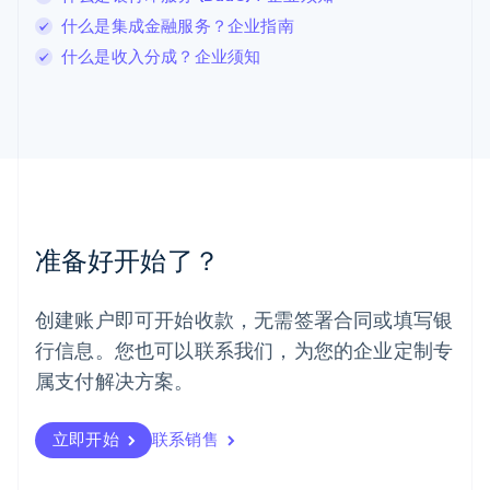
Français
Deutsch
English
什么是集成金融服务？企业指南
罗马尼亚
什么是收入分成？企业须知
English
马尔他
English
马来西亚
English
简体中文
美国
English
Español
简体中文
墨西哥
Español
English
准备好开始了？
挪威
English
葡萄牙
创建账户即可开始收款，无需签署合同或填写银
Português
English
行信息。您也可以联系我们，为您的企业定制专
日本
日本語
English
属支付解决方案。
瑞典
Svenska
English
瑞士
立即开始
联系销售
Deutsch
Français
Italiano
English
塞浦路斯