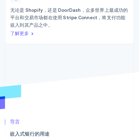
接入 125+ 种支
加密货币
Stripe Sigma
产品路线图
SaaS
付方式
自定义报告
购买
Sessions 年度大会
无论是 Shopify，还是 DoorDash，众多世界上最成功的
Terminal
Data Pipeline
招聘
平台和交易市场都在使用 Stripe Connect，将支付功能
线下支付
数据同步
资讯中心
Authorization
资源
嵌入到其产品之中。
Stripe Press
Boost
按行业
了解更多
支付成功率优
应用集成
化
AI 企业
代码示例
Link
创作者经济
开发者博客
联系
加速结账
游戏
API 状态
Financial
酒店、旅游与休闲
联系销售
Connections
保险
成为合作伙伴
关联金融账户
媒体与娱乐
数据
非营利组织
专业服务
公共部门
零售
更多
Product roadmap
了解未来规划
生态系统
导言
Radar
合作伙伴
欺诈防范
嵌入式银行的用途
Stripe App Marketplace
Atlas