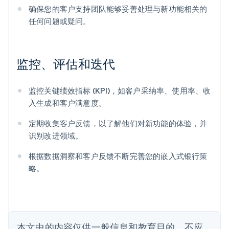
确保您的客户支持团队能够妥善处理与新功能相关的
任何问题或疑问。
阿联酋
English
监控、评估和迭代
爱尔兰
English
爱沙尼亚
监控关键绩效指标 (KPI)，如客户采纳率、使用率、收
English
奥地利
入生成和客户满意度。
Deutsch
English
澳大利亚
定期收集客户反馈，以了解他们对新功能的体验，并
English
识别改进领域。
巴西
Português
English
根据数据洞察和客户反馈不断完善您的嵌入式银行策
保加利亚
略。
English
比利时
Nederlands
Français
Deutsch
English
波兰
English
丹麦
本文中的内容仅供一般信息和教育目的，不应