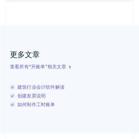
加拿大
English
Français
捷克
English
克罗地亚
English
Italiano
拉脱维亚
English
更多文章
立陶宛
English
列支敦士登
查看所有“开账单”相关文章
Deutsch
English
卢森堡
Français
Deutsch
English
建筑行业会计软件解读
罗马尼亚
创建发票说明
English
马尔他
如何制作工时账单
English
马来西亚
English
简体中文
美国
English
Español
简体中文