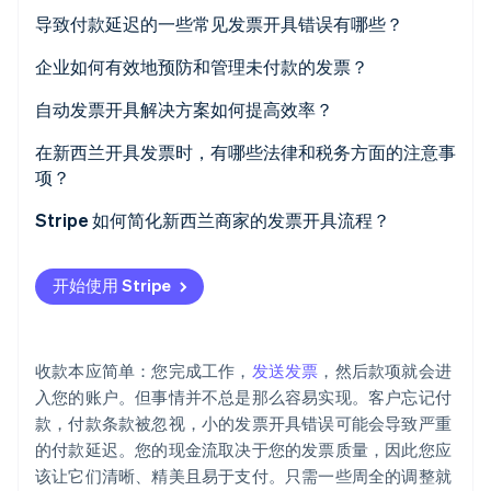
导致付款延迟的一些常见发票开具错误有哪些？
发票开具延迟
企业如何有效地预防和管理未付款的发票？
信息缺失或不正确
审核客户并设定严格的信用条款
自动发票开具解决方案如何提高效率？
Stripe Sessions 2026
了解 Stripe 如何为 AI 构建经济基础设施。
描述含糊不清
以书面形式确定付款条款
节省时间并保持计费一致性
在新西兰开具发票时，有哪些法律和税务方面的注意事
立即观看
项？
未提及付款条件或滞纳金
及时开具发票并跟踪未付款项
减少人为错误
商品及服务税发票要求
Stripe 如何简化新西兰商家的发票开具流程？
付款流程繁琐
尽早礼貌地跟进
加快支付速度
记录保存规则
更轻松的发票创建
对逾期付款缺乏跟进
对不付款行为实施相应后果
自动跟进和付款跟踪
开始使用 Stripe
商品及服务税发票的时间规则
内置商品及服务税合规功能
对于长期逾期的发票，考虑采取法律措施或委托收账机
与会计软件同步
构
电子发票与合规
多种支付方式，加快交易速度
为企业适应电子发票做好准备
收款本应简单：您完成工作，
发送发票
，然后款项就会进
自动付款提醒
数据安全和隐私
自动提醒和付款重试
入您的账户。但事情并不总是那么容易实现。客户忘记付
简化记录保存和税务合规
款，付款条款被忽视，小的发票开具错误可能会导致严重
实时发票跟踪
的付款延迟。您的现金流取决于您的发票质量，因此您应
为正在进行的项目开具定期发票
该让它们清晰、精美且易于支付。只需一些周全的调整就