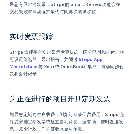
果您有经常性发票，Stripe 的 Smart Retries 功能会在
交易失败时自动选择最优时间再次尝试收款。
实时发票跟踪
Stripe 管理平台实时显示发票状态，区分已付和未付。您
可设置筛选器、导出报告，并通过
Stripe App
Marketplace
与 Xero 或 QuickBooks 集成，自动同步付
款和会计记录。
为正在进行的项目开具定期发票
阿联酋
English
爱尔兰
如果您定期向客户收费，例如
订阅
或保留费用，Stripe 允
English
许您安排定期发票或建立自动计费。这有助于按时发送发
爱沙尼亚
票、减少行政工作并使收入更可预测。
English