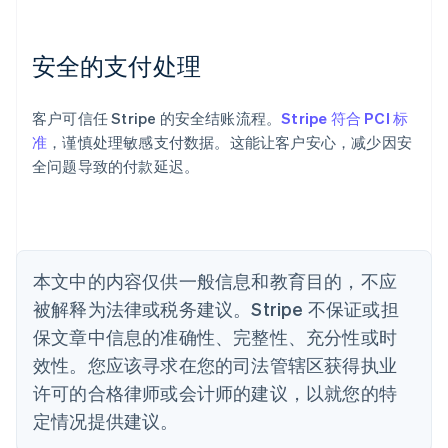
奥地利
Deutsch
English
澳大利亚
安全的支付处理
English
巴西
Português
English
客户可信任 Stripe 的安全结账流程。
Stripe 符合 PCI 标
保加利亚
准
，谨慎处理敏感支付数据。这能让客户安心，减少因安
English
全问题导致的付款延迟。
比利时
Nederlands
Français
Deutsch
English
波兰
English
丹麦
English
本文中的内容仅供一般信息和教育目的，不应
德国
被解释为法律或税务建议。Stripe 不保证或担
Deutsch
English
法国
保文章中信息的准确性、完整性、充分性或时
Français
English
效性。您应该寻求在您的司法管辖区获得执业
芬兰
许可的合格律师或会计师的建议，以就您的特
English
Svenska
定情况提供建议。
荷兰
Nederlands
English