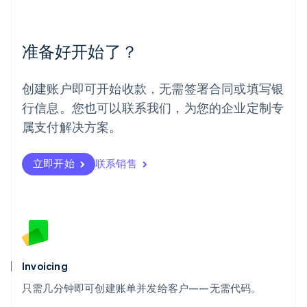
墨西哥
Español
English
挪威
准备好开始了？
English
葡萄牙
Português
English
创建账户即可开始收款，无需签署合同或填写银
日本
行信息。您也可以联系我们，为您的企业定制专
日本語
English
瑞典
属支付解决方案。
Svenska
English
瑞士
Deutsch
Français
Italiano
English
立即开始
联系销售
塞浦路斯
English
斯洛伐克
English
斯洛文尼亚
English
Italiano
泰国
Invoicing
ไทย
English
希腊
只需几分钟即可创建账单并发给客户——无需代码。
English