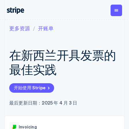
更多资源
开账单
按企业阶段
文档
学习
支付
营收
资金管
平台
理
易市
大型企业
Stripe 文档
博客
Payments
Billing
初创企业
API 参考文档
客户案例
在新西兰开具发票的
在线支付
经常性收入
Global
Conn
库与 SDK
指南
Managed
Metronome
Payouts
Stripe Apps
Payments
按用量计费
平台
最佳实践
备案商家解决
Subscriptions
向第三
按应用场景
方案
方打款
支持
订阅管理
Payment links
Crypto
指南
智能体商务
Invoicing
钱包、
加密货币
获取支持
无代码支付
一次性或定期
开始使用 Stripe
稳定币
电子商务
接受线上付款
托管支持方案
Checkout
账单
发行和
嵌入式金融
实施预置结账流程
专业服务
预构建支付界
Tax
发卡基
财务自动化
构建平台或交易市场
最后更新日期：2025 年 4 月 3 日
面
销售税和增值
础设施
全球化企业
管理订阅
Elements
税自动化
应用内支付
提供按用量计费
灵活的 UI 组件
Revenue
交易市场
发行稳定币支持的支付卡
Payment
Recognition
公司
资金管理
通过智能体配置和管理服
methods
会计自动化
Invoicing
平台
务