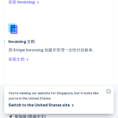
探索 Invoicing
西班牙
Español
English
新加坡
English
简体中文
新西兰
English
匈牙利
English
Invoicing 文档
意大利
用 Stripe Invoicing 创建并管理一次性付款账单。
Italiano
English
印度
探索文档
English
英国
English
直布罗陀
English
中国内地
You’re viewing our website for Singapore, but it looks like
简体中文
English
中国香港特别行政区
you’re in the United States.
English
简体中文
Switch to the United States site
新加坡 (简体中文)