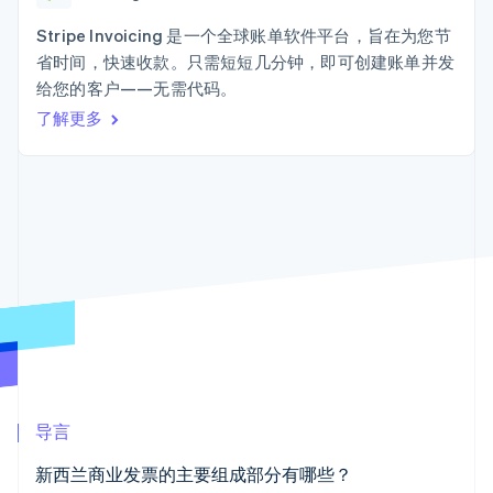
接入 125+ 种支
Stripe Sigma
产品路线图
SaaS
付方式
自定义报告
Sessions 年度大会
Stripe Invoicing 是一个全球账单软件平台，旨在为您节
Terminal
Data Pipeline
招聘
省时间，快速收款。只需短短几分钟，即可创建账单并发
线下支付
数据同步
资讯中心
Authorization
资源
给您的客户——无需代码。
Stripe Press
Boost
按行业
了解更多
支付成功率优
应用集成
化
AI 企业
代码示例
Link
创作者经济
开发者博客
联系
加速结账
游戏
API 状态
酒店、旅游与休闲
联系销售
保险
成为合作伙伴
媒体与娱乐
非营利组织
更多
专业服务
Product roadmap
公共部门
了解未来规划
零售
Radar
欺诈防范
Atlas
生态系统
初创企业注册
导言
合作伙伴
Climate
新西兰商业发票的主要组成部分有哪些？
Stripe App Marketplace
碳移除