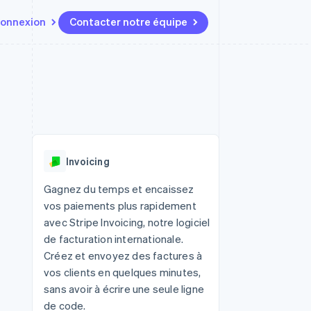
onnexion
Contacter notre équipe
Ressources
Écosystème
Contact
t marketplaces
Plus
Intégrations d'applications
Partenaires
Contacter notre équipe
Product roadmap
elle
Exemples de code
Stripe App Marketplace
Devenir partenaire
Découvrez les prochaines
r les
Blog des développeurs
évolutions
rs
État de l'API
Radar
Invoicing
Prévention de la fraude
ratif
Atlas
Gagnez du temps et encaissez
Constitution de start-up
vos paiements plus rapidement
Climate
avec Stripe Invoicing, notre logiciel
Élimination du carbone
de facturation internationale.
Identity
Créez et envoyez des factures à
Vérification de l'identité
vos clients en quelques minutes,
sans avoir à écrire une seule ligne
de code.