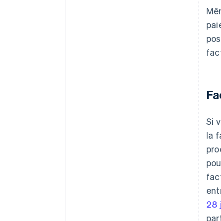
Mêm
pai
pos
fac
Fa
Si 
la 
pro
pou
fac
ent
28 
par