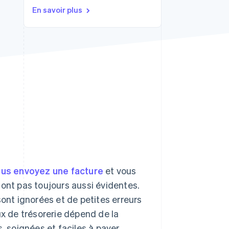
En savoir plus
Stripe Sessions 2026
Découvrez comment
Stripe construit
l’infrastructure
économique de l’IA.
Regarder la vidéo
us envoyez une facture
et vous
sont pas toujours aussi évidentes.
sont ignorées et de petites erreurs
ux de trésorerie dépend de la
, soignées et faciles à payer.