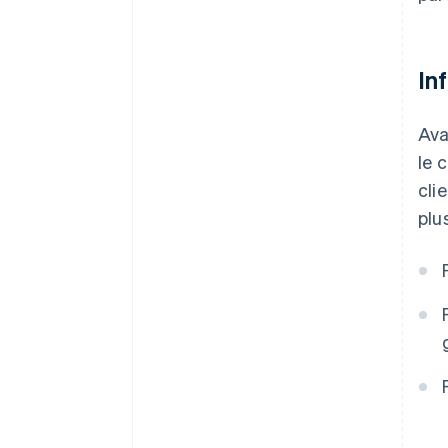
In
Ava
le 
cli
plu