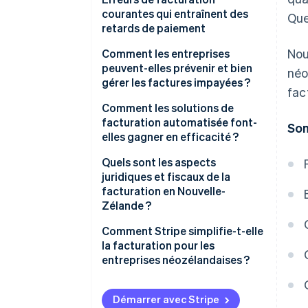
courantes qui entraînent des
Que
retards de paiement
Nou
Factures en retard
Comment les entreprises
peuvent-elles prévenir et bien
néo
Informations manquantes ou
gérer les factures impayées ?
fac
incorrectes
Examiner les clients et établir
Comment les solutions de
Descriptions vagues
des conditions de crédit fermes
facturation automatisée font-
So
elles gagner en efficacité ?
Aucune mention des modalités
Mettre les conditions de
de paiement ou des frais de
paiement par écrit
Gain de temps et cohérence de
Quels sont les aspects
retard
la facturation
juridiques et fiscaux de la
Facturer rapidement et suivre
facturation en Nouvelle-
Procédure de paiement
les paiements en retard
Réduction des erreurs humaines
Zélande ?
complexe
Assurer un suivi précoce et
Accélération des paiements
Exigences applicables aux
Comment Stripe simplifie-t-elle
Surveillance insuffisante des
courtois
factures avec TPS
la facturation pour les
retards de paiement
Automatisation des suivis et de
entreprises néozélandaises ?
Prendre les mesures prévues en
la surveillance des paiements
Règles de conservation
cas de non-paiement
Simplification de la création de
Synchronisation avec le logiciel
Règles chronologiques pour les
factures
Démarrer avec Stripe
Envisager d’engager des
de comptabilité