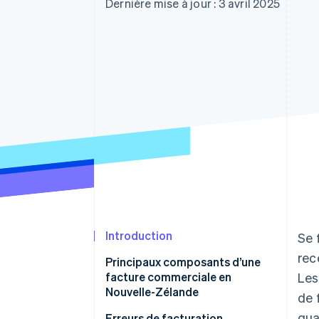
Authorization Boost
Dernière mise à jour : 3 avril 2025
Acceptation optimisée
Link
Paiements accélérés
Financial Connections
Comptes financiers associés
Introduction
Se 
rec
Principaux composants d’une
facture commerciale en
Les
Nouvelle-Zélande
de 
qua
Erreurs de facturation