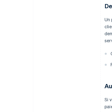
De
Un 
cli
dem
ser
Au
Si 
pai