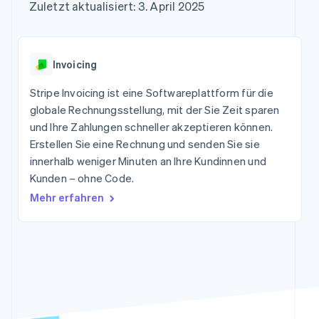
Data Pipeline
Zuletzt aktualisiert: 3. April 2025
Marktplatz auf
Geldmanagement
Zugriff auf mehr als
Datensynchronisierung
Produkt-Roadmap
Grundlagen der
Plattformen
125
Stripe Sessions
Abonnementverwaltung
SaaS
Terminal
Karriere
Zahlungen vor Ort
Newsroom
So setzen Sie
Invoicing
Authorization
Stripe Press
nutzungsbasierte
Boost
Abrechnung um
Stripe Invoicing ist eine Softwareplattform für die
Nach Branche
Optimierung der
Stablecoin-gestützte
Autorisierungsraten
globale Rechnungsstellung, mit der Sie Zeit sparen
Karten ausgeben: So
Link
KI-Unternehmen
Kontakt
geht´s
und Ihre Zahlungen schneller akzeptieren können.
Beschleunigter
Creator Economy
Bereitstellung und
Erstellen Sie eine Rechnung und senden Sie sie
Bezahlvorgang
Gaming
Verwaltung von
Sales-Team
innerhalb weniger Minuten an Ihre Kundinnen und
Financial
Bewirtung, Reisen und
Diensten mit Agenten
kontaktieren
Connections
Freizeit
Kunden – ohne Code.
Partner werden
Verbundene
Versicherungen
Mehr erfahren
Medien und
Finanzdaten
Unterhaltung
Ressourcen
Gemeinnützige
Organisationen
App-Integrationen
Fachdienstleistungen
Mehr
Code-Beispiele
Öffentlicher Sektor
Product roadmap
Entwickler-Blog
Einzelhandel
Ausblick
API-Status
Radar