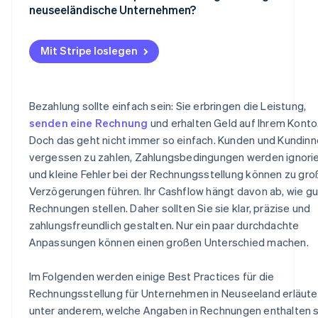
Beschleunigt Zahlungen
neuseeländische Unternehmen?
Mangelnde Nachverfolgung bei Zahlungsverzug
Fassen Sie frühzeitig und höflich nach
Aufzeichnungsregeln
Automatisiert Nachverfolgung und Zahlungsverfolgun
Einfachere Rechnungserstellung
Konsequenzen bei Nichtzahlung durchsetzen
Zeitregeln für GST-Rechnungen
Mit Stripe loslegen
Synchronisierung mit Buchhaltungssoftware
Integrierte GST-Konformität
Ziehen Sie bei längst überfälligen Rechnungen rechtlic
Elektronische Rechnungsstellung und Compliance
Vorbereitung Ihres Unternehmens auf die elektronische
Schritte oder ein die Beauftragung eines
Mehrere Zahlungsoptionen für schnellere Transaktione
Rechnungsstellung
Datensicherheit und Datenschutz
Inkassounternehmens in Betracht
Bezahlung sollte einfach sein: Sie erbringen die Leistung,
Automatische Erinnerungen und wiederholte
senden eine Rechnung
und erhalten Geld auf Ihrem Konto
Vereinfacht die Buchführung und Steuerkonformität
Zahlungserinnerungen automatisieren
Zahlungsversuche
Doch das geht nicht immer so einfach. Kunden und Kundin
Rechnungen in Echtzeit verfolgen
vergessen zu zahlen, Zahlungsbedingungen werden ignorie
und kleine Fehler bei der Rechnungsstellung können zu gr
Wiederkehrende Rechnungsstellung für laufende Proje
Verzögerungen führen. Ihr Cashflow hängt davon ab, wie gu
Sichere Zahlungsabwicklung
Rechnungen stellen. Daher sollten Sie sie klar, präzise und
zahlungsfreundlich gestalten. Nur ein paar durchdachte
Anpassungen können einen großen Unterschied machen.
Im Folgenden werden einige Best Practices für die
Rechnungsstellung für Unternehmen in Neuseeland erläuter
unter anderem, welche Angaben in Rechnungen enthalten s