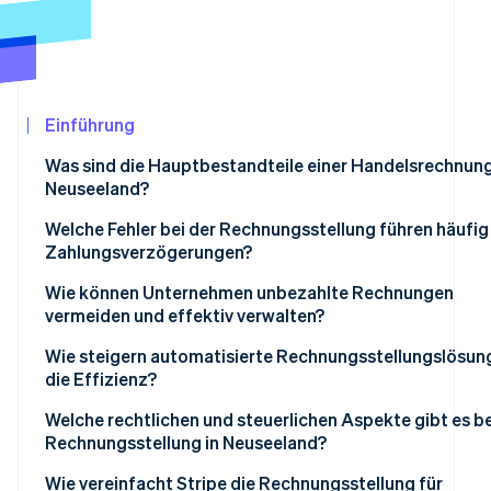
Betrugsprävention
Ecosystem
Atlas
Start-up-Gründung
Partner
Stripe App-Marktplatz
Climate
CO₂-Entnahme
Einführung
Identity
Was sind die Hauptbestandteile einer Handelsrechnung
Online-Identitätsprüfung
Neuseeland?
Welche Fehler bei der Rechnungsstellung führen häufig
Zahlungsverzögerungen?
Verspätete Rechnungen
Wie können Unternehmen unbezahlte Rechnungen
Stripe-Sessions 2026
vermeiden und effektiv verwalten?
Erfahren Sie, wie Stripe Lösungen für die Wir
Fehlende oder falsche Angaben
Jetzt ansehen
Kundinnen und Kunden überprüfen und feste
Wie steigern automatisierte Rechnungsstellungslösun
Vage Beschreibungen
Zahlungsbedingungen festlegen
die Effizienz?
Ohne Angabe von Zahlungsbedingungen oder
Zahlungsbedingungen schriftlich festhalten
Zeitersparnis und einheitliche Abrechnung
Welche rechtlichen und steuerlichen Aspekte gibt es be
Verzugsgebühren
Rechnungsstellung in Neuseeland?
Rechnungen zeitnah stellen und ausstehende Zahlung
Reduzierung menschlicher Fehler
Schwieriger Zahlungsvorgang
nachverfolgen
Anforderungen an GST-Rechnungen
Wie vereinfacht Stripe die Rechnungsstellung für