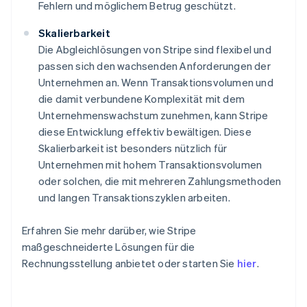
Fehlern und möglichem Betrug geschützt.
Skalierbarkeit
Die Abgleichlösungen von Stripe sind flexibel und
passen sich den wachsenden Anforderungen der
Unternehmen an. Wenn Transaktionsvolumen und
die damit verbundene Komplexität mit dem
Unternehmenswachstum zunehmen, kann Stripe
diese Entwicklung effektiv bewältigen. Diese
Skalierbarkeit ist besonders nützlich für
Unternehmen mit hohem Transaktionsvolumen
oder solchen, die mit mehreren Zahlungsmethoden
und langen Transaktionszyklen arbeiten.
Australien
Erfahren Sie mehr darüber, wie Stripe
English
maßgeschneiderte Lösungen für die
Belgien
Rechnungsstellung anbietet oder starten Sie
hier
.
Nederlands
Français
Deutsch
English
Brasilien
Português
English
Bulgarien