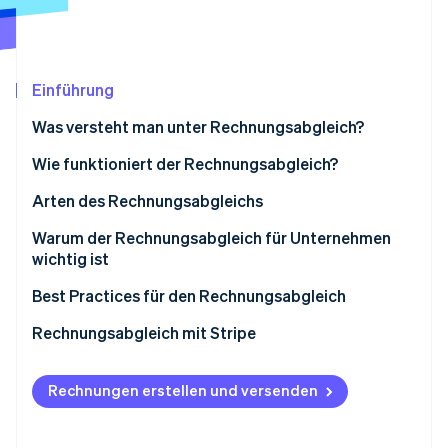
Betrugsprävention
Ecosystem
Atlas
Start-up-Gründung
Partner
Stripe App-Marktplatz
Climate
Einführung
CO₂-Entnahme
Was versteht man unter Rechnungsabgleich?
Identity
Online-Identitätsprüfung
Wie funktioniert der Rechnungsabgleich?
Arten des Rechnungsabgleichs
Warum der Rechnungsabgleich für Unternehmen
wichtig ist
Stripe-Sessions 2026
Erfahren Sie, wie Stripe Lösungen für die Wirts
Best Practices für den Rechnungsabgleich
Jetzt ansehen
Rechnungsabgleich mit Stripe
Rechnungen erstellen und versenden