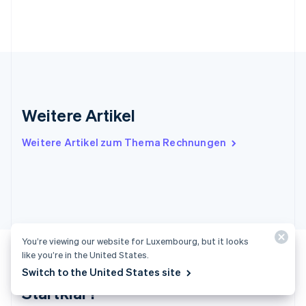
Italiano
English
Japan
日本語
English
Kanada
English
Français
Kroatien
English
Italiano
Lettland
Weitere Artikel
English
Liechtenstein
Weitere Artikel zum Thema Rechnungen
Deutsch
English
Litauen
English
Luxemburg
Français
Deutsch
English
Malaysia
English
简体中文
You’re viewing our website for Luxembourg, but it looks
Malta
like you’re in the United States.
English
Switch to the United States site
Mexiko
Startklar?
Español
English
Neuseeland