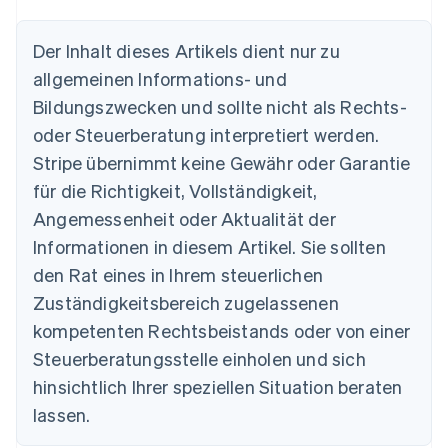
English
Dänemark
Der Inhalt dieses Artikels dient nur zu
English
allgemeinen Informations- und
Deutschland
Deutsch
English
Bildungszwecken und sollte nicht als Rechts-
Estland
oder Steuerberatung interpretiert werden.
English
Festlandchina
Stripe übernimmt keine Gewähr oder Garantie
简体中文
English
für die Richtigkeit, Vollständigkeit,
Finnland
Angemessenheit oder Aktualität der
English
Svenska
Frankreich
Informationen in diesem Artikel. Sie sollten
Français
English
den Rat eines in Ihrem steuerlichen
Gibraltar
Zuständigkeitsbereich zugelassenen
English
Griechenland
kompetenten Rechtsbeistands oder von einer
English
Steuerberatungsstelle einholen und sich
Indien
hinsichtlich Ihrer speziellen Situation beraten
English
Irland
lassen.
English
Italien