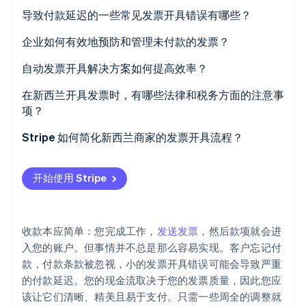
导致付款延迟的一些常见发票开具错误有哪些？
Climate
碳移除
发票开具延迟
企业如何有效地预防和管理未付款的发票？
Identity
在线身份验证
信息缺失或不正确
审核客户并设定严格的信用条款
自动发票开具解决方案如何提高效率？
描述含糊不清
以书面形式确定付款条款
节省时间并保持计费一致性
在新西兰开具发票时，有哪些法律和税务方面的注意事
项？
未提及付款条件或滞纳金
及时开具发票并跟踪未付款项
减少人为错误
商品及服务税发票要求
Stripe 如何简化新西兰商家的发票开具流程？
Stripe Sessions 2026
付款流程繁琐
尽早礼貌地跟进
加快支付速度
了解 Stripe 如何为 AI 构建经济基础设施。
记录保存规则
更轻松的发票创建
立即观看
对逾期付款缺乏跟进
对不付款行为实施相应后果
自动跟进和付款跟踪
开始使用 Stripe
商品及服务税发票的时间规则
内置商品及服务税合规功能
对于长期逾期的发票，考虑采取法律措施或委托收账机
与会计软件同步
构
电子发票与合规
多种支付方式，加快交易速度
为企业适应电子发票做好准备
收款本应简单：您完成工作，
发送发票
，然后款项就会进
自动付款提醒
数据安全和隐私
自动提醒和付款重试
入您的账户。但事情并不总是那么容易实现。客户忘记付
简化记录保存和税务合规
款，付款条款被忽视，小的发票开具错误可能会导致严重
实时发票跟踪
的付款延迟。您的现金流取决于您的发票质量，因此您应
为正在进行的项目开具定期发票
该让它们清晰、精美且易于支付。只需一些周全的调整就