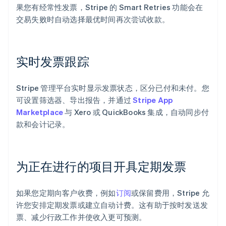
果您有经常性发票，Stripe 的 Smart Retries 功能会在
交易失败时自动选择最优时间再次尝试收款。
实时发票跟踪
Stripe 管理平台实时显示发票状态，区分已付和未付。您
可设置筛选器、导出报告，并通过
Stripe App
Marketplace
与 Xero 或 QuickBooks 集成，自动同步付
款和会计记录。
为正在进行的项目开具定期发票
阿联酋
English
爱尔兰
如果您定期向客户收费，例如
订阅
或保留费用，Stripe 允
English
许您安排定期发票或建立自动计费。这有助于按时发送发
爱沙尼亚
票、减少行政工作并使收入更可预测。
English