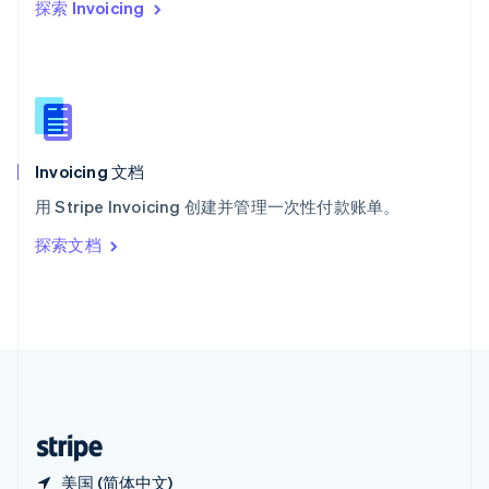
探索 Invoicing
西班牙
Español
English
新加坡
English
简体中文
新西兰
English
匈牙利
English
Invoicing 文档
意大利
用 Stripe Invoicing 创建并管理一次性付款账单。
Italiano
English
印度
探索文档
English
英国
English
直布罗陀
English
中国内地
简体中文
English
中国香港特别行政区
English
简体中文
美国 (简体中文)