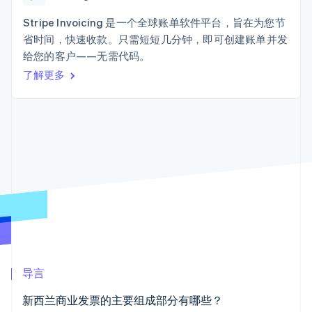
加密货币
上
Stripe Sigma
产品路线图
SaaS
自定义报告
购买
Terminal
Sessions 年度大会
Stripe Invoicing 是一个全球账单软件平台，旨在为您节
线下支付
Data Pipeline
招聘
省时间，快速收款。只需短短几分钟，即可创建账单并发
数据同步
Authorization
资讯中心
Boost
资源
给您的客户——无需代码。
Stripe Press
支付成功率优
按行业
了解更多
化
应用集成
Link
AI 企业
代码示例
加速结账
创作者经济
开发者博客
联系
Financial
游戏
API 状态
Connections
酒店、旅游与休闲
联系销售
关联金融账户
保险
成为合作伙伴
数据
媒体与娱乐
非营利组织
专业服务
公共部门
零售
更多
Product roadmap
了解未来规划
生态系统
Radar
导言
欺诈防范
合作伙伴
Atlas
新西兰商业发票的主要组成部分有哪些？
Stripe App Marketplace
初创企业注册