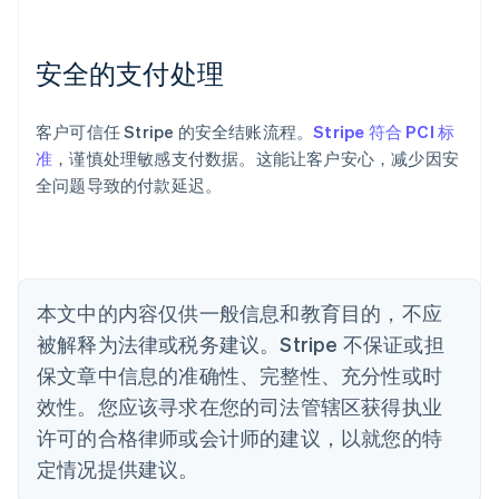
奥地利
Deutsch
English
澳大利亚
安全的支付处理
English
巴西
Português
English
客户可信任 Stripe 的安全结账流程。
Stripe 符合 PCI 标
保加利亚
准
，谨慎处理敏感支付数据。这能让客户安心，减少因安
English
全问题导致的付款延迟。
比利时
Nederlands
Français
Deutsch
English
波兰
English
丹麦
English
本文中的内容仅供一般信息和教育目的，不应
德国
被解释为法律或税务建议。Stripe 不保证或担
Deutsch
English
法国
保文章中信息的准确性、完整性、充分性或时
Français
English
效性。您应该寻求在您的司法管辖区获得执业
芬兰
许可的合格律师或会计师的建议，以就您的特
English
Svenska
定情况提供建议。
荷兰
Nederlands
English