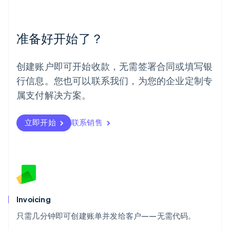
墨西哥
Español
English
挪威
准备好开始了？
English
葡萄牙
Português
English
创建账户即可开始收款，无需签署合同或填写银
日本
行信息。您也可以联系我们，为您的企业定制专
日本語
English
瑞典
属支付解决方案。
Svenska
English
瑞士
Deutsch
Français
Italiano
English
立即开始
联系销售
塞浦路斯
English
斯洛伐克
English
斯洛文尼亚
English
Italiano
泰国
Invoicing
ไทย
English
希腊
只需几分钟即可创建账单并发给客户——无需代码。
English