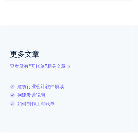
加拿大
English
Français
捷克
English
克罗地亚
English
Italiano
拉脱维亚
English
更多文章
立陶宛
English
列支敦士登
查看所有“开账单”相关文章
Deutsch
English
卢森堡
Français
Deutsch
English
建筑行业会计软件解读
罗马尼亚
创建发票说明
English
马尔他
如何制作工时账单
English
马来西亚
English
简体中文
美国
English
Español
简体中文