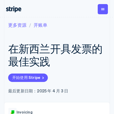
更多资源
开账单
按企业阶段
文档
学习
支付
营收
资金管理
平台
易市
大型企业
Stripe 文档
博客
Payments
Billing
Treasury
初创企业
API 参考文档
客户案例
在新西兰开具发票的
在线支付
经常性收入
Con
库与 SDK
指南
企业财务
Managed
Metronome
Stripe Apps
Payments
按用量计费
Global
平台
最佳实践
备案商家解决
Payouts
Subscriptions
Capi
按应用场景
方案
平
支持
向第三方
订阅管理
Payment links
客户
指南
智能体商务
打款
Invoicing
Trea
加密货币
获取支持
无代码支付
一次性或定期
Capital
开始使用 Stripe
平
电子商务
接受线上付款
托管支持方案
企业融资
Checkout
账单
嵌入
嵌入式金融
实施预置结账流程
专业服务
预构建支付界
Crypto
Tax
融服
财务自动化
构建平台或交易市场
最后更新日期：2025 年 4 月 3 日
钱包、稳
面
销售税和增值
Iss
全球化企业
管理订阅
定币发行
Elements
税自动化
实体
应用内支付
提供按用量计费
灵活的 UI 组件
和发卡基
Crypto
Revenue
虚拟
交易市场
发行稳定币支持的支付卡
Onramp
支付方式
Recognition
础设施
公司
资金管理
通过智能体配置和管理服
可嵌入的
支持 125 种以
会计自动化
Invoicing
平台
务