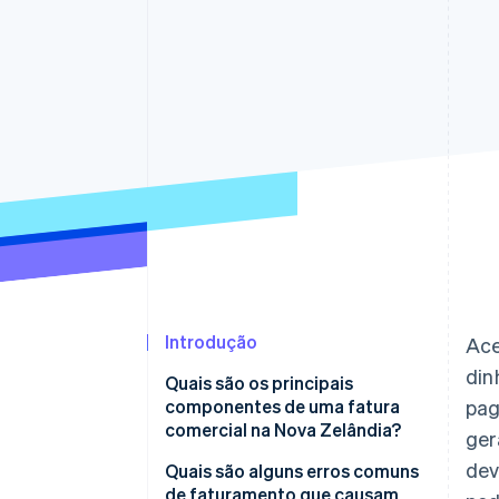
Authorization Boost
Otimizações de aceitação
Link
Checkout acelerado
Financial Connections
Dados de contas vinculadas
Introdução
Ace
din
Quais são os principais
componentes de uma fatura
pag
comercial na Nova Zelândia?
ger
dev
Quais são alguns erros comuns
de faturamento que causam