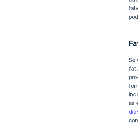
tal
pod
Fa
Se 
fat
pro
fei
inc
as 
dia
com