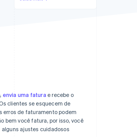
Stripe Sessions 2026
Veja como a Stripe está
construindo a
infraestrutura
econômica da IA.
Assista agora
o,
envia uma fatura
e recebe o
. Os clientes se esquecem de
s erros de faturamento podem
o bem você fatura, por isso, você
as alguns ajustes cuidadosos