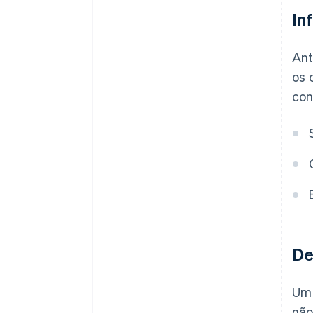
In
Ant
os 
con
De
Um 
não