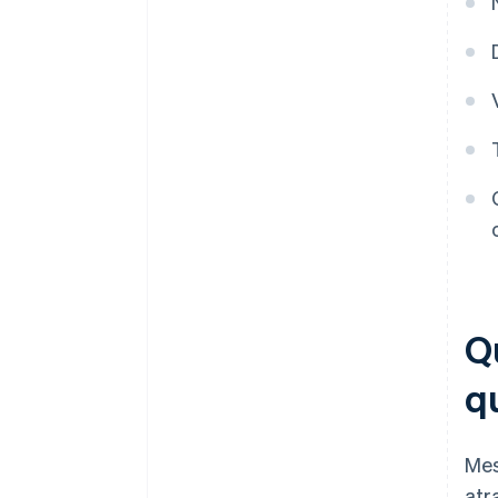
Q
q
Mes
atr