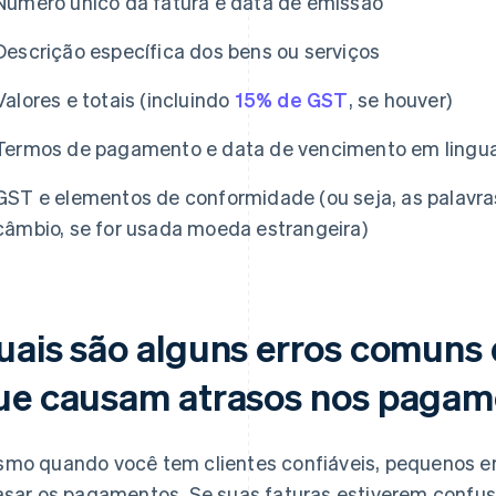
Número único da fatura e data de emissão
Descrição específica dos bens ou serviços
Valores e totais (incluindo
15% de GST
, se houver)
Termos de pagamento e data de vencimento em lingu
GST e elementos de conformidade (ou seja, as palavras
câmbio, se for usada moeda estrangeira)
uais são alguns erros comuns
ue causam atrasos nos pagam
mo quando você tem clientes confiáveis, pequenos e
asar os pagamentos. Se suas faturas estiverem confus