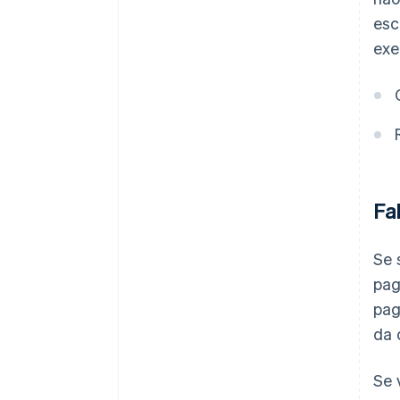
esc
exe
Fa
Se 
pag
pag
da 
Se 