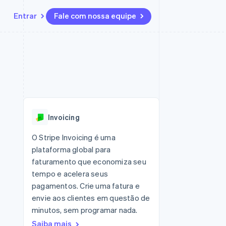
Entrar
Fale com nossa equipe
Recursos
Ecossistema
Contato
 marketplaces
Mais
Integrações de aplicativos
Parceiros
Fale com a equipe de vendas
Product roadmap
sões
Exemplos de códigos
Stripe App Marketplace
Seja um parceiro
Veja o que está chegando
ara plataformas
Blog de desenvolvedores
 platforms
zer
Status da API
Radar
ceiros
Prevenção de fraudes
Invoicing
Atlas
ativos
 e virtuais
Incorporação de startups
O Stripe Invoicing é uma
plataforma global para
Climate
Remoção de carbono
faturamento que economiza seu
tempo e acelera seus
Identity
Verificação de identidade
pagamentos. Crie uma fatura e
envie aos clientes em questão de
minutos, sem programar nada.
Saiba mais