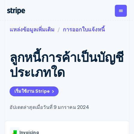
แหล่งข้อมูลเพิ่มเติม
การออกใบแจ้งหนี้
ตามขั้น
เอกสารประกอบ
เรียนรู้
การชำระเงิน
รายรับ
การ
แพลตฟอ
จัดการ
และ
องค์กร
Stripe Docs
บล็อก
เงิน
มาร์เก็ต
Payments
Billing
ธุรกิจสตาร์ทอัพ
ข้อมูลอ้างอิงเกี่ยวกับ API
เรื่องราวจากลูกค้า
ลูกหนี้การค้าเป็นบัญชี
การชำระเงิน
รายรับตาม
เพลส
ไลบรารีและ SDK
คู่มือ
ออนไลน์
แบบแผนล่วง
Stripe Apps
Global
Payment links
หน้า
Metronome
Payouts
Conne
ประเภทใด
การชำร
ตามกรณีใช้งาน
การชำระเงิน
การเรียกเก็บ
เบิกจ่าย
เงินสำห
การสนับสนุน
แบบไม่ต้อง
เงินตามการ
ให้กับ
แพลตฟอ
คู่มือ
การค้าแบบใช้เอเจนต์
เขียนโค้ด
Checkout
ใช้งาน
การชำระเงิน
บุคคลที่
อีคอมเมิร์ซ
รับการสนับสนุน
UI การชำระ
เริ่มใช้งาน Stripe
ตามรอบบิล
สาม
บริการทางการเงินที่ผสาน
รับการชำระเงินออนไลน์
แพ็กเกจการสนับสนุนที่ได้
การจัดการ
เงินสำเร็จรูป
รวมในตัว
ติดตั้งใช้งานการชำระเงิน
รับการจัดการ
การชำระเงิน
Elements
การทำงานอัตโนมัติด้าน
สำเร็จรูป
บริการเฉพาะทาง
อัปเดตล่าสุดเมื่อวันที่ 9 มกราคม 2024
องค์ประกอบ UI
ตามรอบบิล
Invoicing
การเงิน
สร้างแพลตฟอร์มหรือ
ครั้งเดียวหรือ
ที่ยืดหยุ่น
ธุรกิจทั่วโลก
มาร์เก็ตเพลส
ตามแบบแผน
วิธีการชำระ
การชำระเงินในแอป
จัดการการชำระเงินตาม
เงิน
ล่วงหน้า
Tax
มาร์เก็ตเพลส
รอบบิล
เข้าถึงได้
คิดภาษีการ
บริษัท
Invoicing
การจัดการเงิน
เสนอการเรียกเก็บเงินตาม