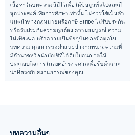
เนื้อหาในบทความนี้มีไว้เพื่อให้ข้อมูลทั่วไปและมี
简体中文
English
ไซปรัส
จุดประสงค์เพื่อการศึกษาเท่านั้น ไม่ควรใช้เป็นคํา
English
แนะนําทางกฎหมายหรือภาษี Stripe ไม่รับประกัน
ญี่ปุ่น
หรือรับประกันความถูกต้อง ความสมบูรณ์ ความ
日本語
English
เดนมาร์ก
ไม่เพียงพอ หรือความเป็นปัจจุบันของข้อมูลใน
English
บทความ คุณควรขอคําแนะนําจากทนายความที่
ไทย
ไทย
English
มีอํานาจหรือนักบัญชีที่ได้รับใบอนุญาตให้
นอร์เวย์
ประกอบกิจการในเขตอํานาจศาลเพื่อรับคําแนะ
English
นิวซีแลนด์
นําที่ตรงกับสถานการณ์ของคุณ
English
เนเธอร์แลนด์
Nederlands
English
บราซิล
Português
English
บัลแกเรีย
English
เบลเยียม
Nederlands
Français
Deutsch
English
บทความอื่นๆ
โปรตุเกส