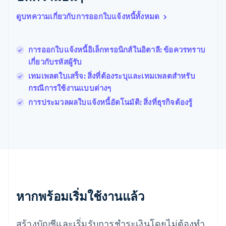
Português
English
ดูบทความเกี่ยวกับการออกใบแจ้งหนี้ทั้งหมด
โปแลนด์
English
ฝรั่งเศส
Français
English
การออกใบแจ้งหนี้อิเล็กทรอนิกส์ในอิตาลี: ข้อควรทราบ
ฟินแลนด์
เกี่ยวกับรหัสผู้รับ
English
Svenska
เทมเพลตใบเสร็จ: สิ่งที่ต้องระบุและเทมเพลตสําหรับ
มอลตา
กรณีการใช้งานแบบต่างๆ
English
มาเลเซีย
การประมวลผลใบแจ้งหนี้อัตโนมัติ: สิ่งที่ธุรกิจต้องรู้
English
简体中文
เม็กซิโก
Español
English
ยิบรอลตาร์
English
เยอรมนี
Deutsch
English
โรมาเนีย
หากพร้อมเริ่มใช้งานแล้ว
English
ลักเซมเบิร์ก
Français
Deutsch
English
สร้างบัญชีและเริ่มรับการชำระเงินโดยไม่ต้องทำ
ลัตเวีย