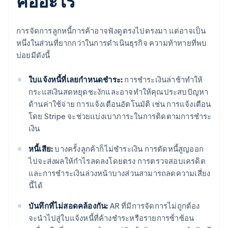
คืออะไร
การจัดการลูกหนี้การค้าอาจฟังดูตรงไปตรงมา แต่อาจเป็น
หนึ่งในส่วนที่ยากกว่าในการดําเนินธุรกิจ ความท้าทายที่พบ
บ่อยมีดังนี้
ใบแจ้งหนี้ที่เลยกําหนดชําระ:
การชำระเงินล่าช้าทำให้
กระแสเงินสดหยุดชะงักและอาจทำให้คุณประสบปัญหา
ด้านค่าใช้จ่าย การแจ้งเตือนอัตโนมัติ เช่น การแจ้งเตือน
โดย Stripe จะช่วยแบ่งเบาภาระในการติดตามการชำระ
เงิน
หนี้เสีย:
บางครั้งลูกค้าก็ไม่ชําระเงิน การตัดหนี้สูญออก
ไปจะส่งผลให้กำไรลดลงโดยตรง การตรวจสอบเครดิต
และการชําระเงินล่วงหน้าบางส่วนสามารถลดความเสี่ยง
นี้ได้
บันทึกที่ไม่สอดคล้องกัน:
AR ที่มีการจัดการไม่ถูกต้อง
จะนําไปสู่ใบแจ้งหนี้ที่ค้างชําระหรือรายการซ้ําซ้อน