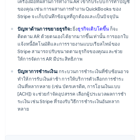
เครื่องมือที่ผสานการทํางาน AR เข้ากับระบบการทําบัญชี
ของคุณ เช่น การผสานการทํางาน QuickBooks ของ
Stripe จะเก็บบันทึกข้อมูลที่ถูกต้องและเป็นปัจจุบัน
ปัญหาด้านการขยายธุรกิจ:
ยิ่ง
ธุรกิจเติบโตขึ้น
ก็จะ
ติดตาม AR ด้วยตนเองได้ยากมากขึ้นเท่านั้น การออกใบ
แจ้งหนี้อัตโนมัติและการรายงานแบบเรียลไทม์ของ
Stripe สามารถปรับขนาดตามธุรกิจของคุณและช่วย
ให้การจัดการ AR มีประสิทธิภาพ
ปัญหาการชําระเงิน:
กระบวนการชำระเงินที่ซับซ้อนอาจ
ทำให้การรับเงินล่าช้า การให้บริการตัวเลือกการชําระ
เงินที่หลากหลาย (เช่น บัตรเครดิต, การโอนเงินแบบ
กรีซ
[ACH]) จะช่วยกําจัดอุปสรรค เลือกผู้ประมวลผลการชํา
English
เขตบริหารพิเศษฮ่องกง ประเทศจีน
ระเงิน เช่น Stripe ที่รองรับวิธีการชําระเงินอันหลาก
English
简体中文
หลาย
แคนาดา
English
Français
โครเอเชีย
English
Italiano
จีนแผ่นดินใหญ่