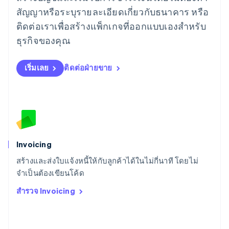
English
สัญญาหรือระบุรายละเอียดเกี่ยวกับธนาคาร หรือ
ลิกเตนสไตน์
ติดต่อเราเพื่อสร้างแพ็กเกจที่ออกแบบเองสำหรับ
Deutsch
English
ลิทัวเนีย
ธุรกิจของคุณ
English
สเปน
เริ่มเลย
ติดต่อฝ่ายขาย
Español
English
สโลวาเกีย
English
สโลวีเนีย
English
Italiano
สวิตเซอร์แลนด์
Deutsch
Français
Italiano
English
สวีเดน
Invoicing
Svenska
English
สร้างและส่งใบแจ้งหนี้ให้กับลูกค้าได้ในไม่กี่นาที โดยไม่
สหรัฐอเมริกา
English
Español
简体中文
จำเป็นต้องเขียนโค้ด
สหรัฐอาหรับเอมิเรตส์
สำรวจ Invoicing
English
สหราชอาณาจักร
English
สาธารณรัฐเช็ก