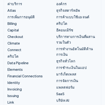
ค่าบริการ
องค์กร
Atlas
ธุรกิจสตาร์ทอัพ
การเพิ่มการอนุมัติ
การค้าแบบใช้เอเจนต์
Billing
คริปโต
Capital
อีคอมเมิร์ซ
Checkout
บริการทางการเงินที่ผสาน
รวมในตัว
Climate
การทำงานอัตโนมัติด้าน
Connect
การเงิน
คริปโต
ธุรกิจทั่วโลก
Data Pipeline
การชำระเงินในแอป
Elements
มาร์เก็ตเพลส
Financial Connections
การจัดการเงิน
Identity
แพลตฟอร์ม
Invoicing
SaaS
Issuing
บริษัท AI
Link