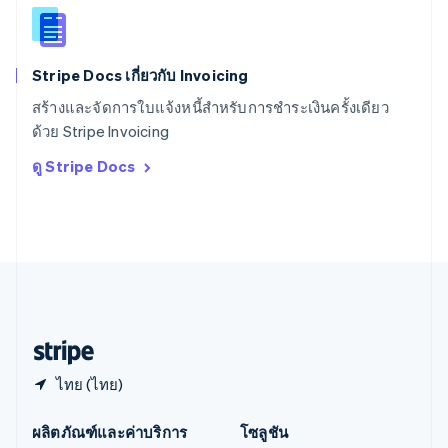
English
สิงคโปร์
English
简体中文
Stripe Docs เกี่ยวกับ Invoicing
ออสเตรเลีย
English
สร้างและจัดการใบแจ้งหนี้สำหรับการชำระเงินครั้งเดียว
ออสเตรีย
ด้วย Stripe Invoicing
Deutsch
English
อิตาลี
ดู Stripe Docs
Italiano
English
อินเดีย
English
เอสโตเนีย
English
ไอร์แลนด์
English
ฮังการี
English
ไทย (ไทย)
ผลิตภัณฑ์และค่าบริการ
โซลูชัน