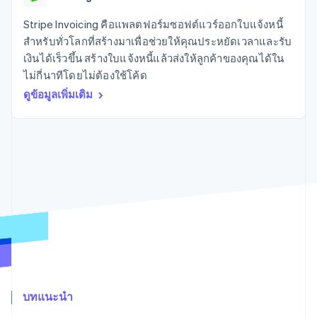
มากกว่า 125
ขายและ VAT
แพลตฟอร์ม
การใช้งาน
รายการ
Authorization
อัตโนมัติ
Revenue
แผนงานผลิตภัณฑ์
SaaS
ออกบัตรที่มีสเตเบิลคอยน์
Stripe Invoicing คือแพลตฟอร์มซอฟต์แวร์ออกใบแจ้งหนี้
Boost
Recognition
การประชุมประจำปีแบบ
รองรับอยู่
สำหรับทั่วโลกที่สร้างมาเพื่อช่วยให้คุณประหยัดเวลาและรับ
ยกระดับการ
เซสชัน
จัดเตรียมและจัดการ
ระบบ
ยอมรับการ
เงินได้เร็วขึ้น สร้างใบแจ้งหนี้แล้วส่งให้ลูกค้าของคุณได้ใน
ตำแหน่งงาน
บริการด้วยเอเจนต์
อัตโนมัติ
ชำระเงิน
Link
ห้องข่าว
ไม่กี่นาทีโดยไม่ต้องใช้โค้ด
ตามอุตสาหกรรม
การชำระเงินที่
สำหรับการ
Stripe
Stripe Press
ดูข้อมูลเพิ่มเติม
Sigma
รวดเร็วขึ้น
ทำบัญชี
รายงานที่
บริษัท AI
แหล่งข้อมูล
ออกแบบเอง
แวดวงครีเอเตอร์
Data
เกม
การติดต่อ
Pipeline
การบริการ การเดินทาง
การเชื่อมต่อการทำงาน
การซิงค์
และสันทนาการ
แอป
ติดต่อฝ่ายขาย
ข้อมูล
ประกันภัย
ตัวอย่างโค้ด
สมัครเป็นพาร์ทเนอร์
สื่อและความบันเทิง
บล็อกของนักพัฒนา
องค์กรไม่แสวงผลกำไร
สถานะ API
บริการเฉพาะทาง
ภาครัฐ
เพิ่มเติม
ธุรกิจค้าปลีก
Product roadmap
ดูสิ่งที่กำลังจะมาถึง
Radar
ระบบนิเวศ
การป้องกันการฉ้อโกง
บทแนะนำ
Atlas