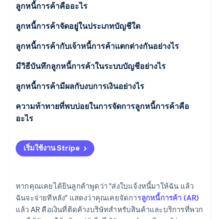
พาร์ทเนอร์
ลูกหนี้การค้าคืออะไร
การก่อตั้งบริษัทสตาร์ทอัพ
Stripe App Marketplace
Climate
ลูกหนี้การค้าจัดอยู่ในประเภทบัญชีใด
การขจัดคาร์บอน
ลูกหนี้การค้ากับเจ้าหนี้การค้าแตกต่างกันอย่างไร
มีวิธีบันทึกลูกหนี้การค้าในระบบบัญชีอย่างไร
ลูกหนี้การค้ามีผลกับงบการเงินอย่างไร
Stripe Sessions 2026
ดูว่า Stripe กำลังสร้างโครงสร้างพื้นฐานระบบเศรษฐกิจสำหรับ
ความท้าทายที่พบบ่อยในการจัดการลูกหนี้การค้าคือ
AI อย่างไร
รับชมเลย
อะไร
เริ่มใช้งาน Stripe
หากคุณเคยได้ยินลูกค้าพูดว่า "ส่งใบแจ้งหนี้มาให้ฉัน แล้ว
ฉันจะจ่ายทีหลัง" แสดงว่าคุณเคยจัดการ
ลูกหนี้การค้า (AR)
แล้ว AR คือเงินที่ติดค้างบริษัทสำหรับสินค้าและบริการที่พวก