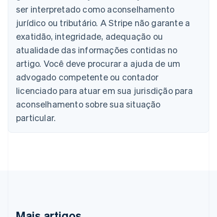
Bélgica
ser interpretado como aconselhamento
Nederlands
Français
Deutsch
English
jurídico ou tributário. A Stripe não garante a
Brasil
exatidão, integridade, adequação ou
Português
English
Bulgária
atualidade das informações contidas no
English
artigo. Você deve procurar a ajuda de um
Canadá
advogado competente ou contador
English
Français
China continental
licenciado para atuar em sua jurisdição para
简体中文
English
aconselhamento sobre sua situação
Chipre
English
particular.
Croácia
English
Italiano
Dinamarca
English
Emirados Árabes Unidos
English
Eslováquia
English
Eslovênia
Mais artigos
English
Italiano