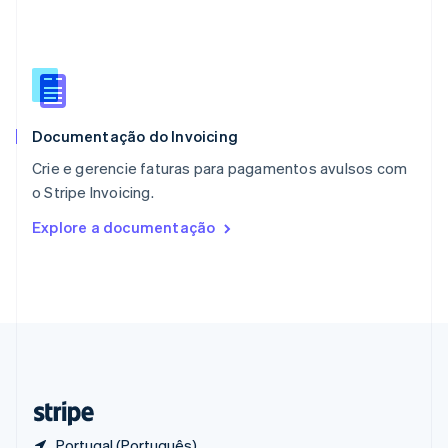
Polônia
English
Portugal
Português
English
RAE de Hong Kong, China
English
简体中文
Documentação do Invoicing
Reino Unido
English
Crie e gerencie faturas para pagamentos avulsos com
República Tcheca
o Stripe Invoicing.
English
Romênia
Explore a documentação
English
Singapura
English
简体中文
Suécia
Svenska
English
Suíça
Deutsch
Français
Italiano
English
Tailândia
ไทย
English
Portugal (Português)