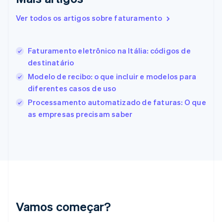
Espanha
Ver todos os artigos sobre faturamento
Español
English
Estados Unidos
English
Español
简体中文
Estônia
Faturamento eletrônico na Itália: códigos de
English
destinatário
Finlândia
Modelo de recibo: o que incluir e modelos para
English
Svenska
França
diferentes casos de uso
Français
English
Processamento automatizado de faturas: O que
Gibraltar
as empresas precisam saber
English
Grécia
English
Hungria
English
Índia
English
Irlanda
English
Vamos começar?
Itália
Italiano
English