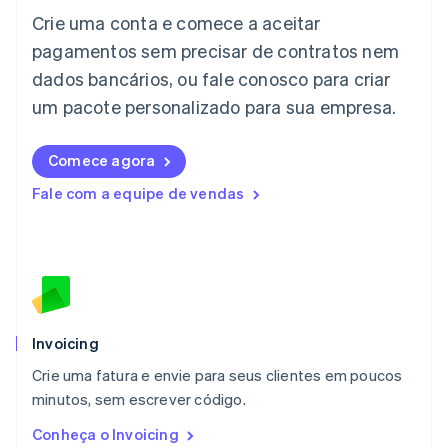
Japão
Crie uma conta e comece a aceitar
日本語
English
pagamentos sem precisar de contratos nem
Letônia
dados bancários, ou fale conosco para criar
English
Liechtenstein
um pacote personalizado para sua empresa.
Deutsch
English
Lituânia
English
Comece agora
Luxemburgo
Fale com a equipe de vendas
Français
Deutsch
English
Malásia
English
简体中文
Malta
English
México
Español
English
Noruega
Invoicing
English
Crie uma fatura e envie para seus clientes em poucos
Nova Zelândia
English
minutos, sem escrever código.
Países Baixos
Conheça o Invoicing
Nederlands
English