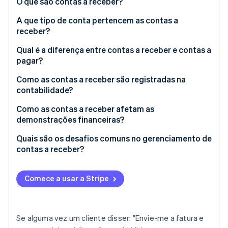
O que são contas a receber?
Veja o que está chegando
A que tipo de conta pertencem as contas a
Radar
Ecossistema
receber?
Prevenção de fraudes
Parceiros
Atlas
Qual é a diferença entre contas a receber e contas a
Stripe App Marketplace
Incorporação de startups
pagar?
Climate
Como as contas a receber são registradas na
Remoção de carbono
contabilidade?
Identity
Verificação de identidade
Como as contas a receber afetam as
demonstrações financeiras?
Quais são os desafios comuns no gerenciamento de
contas a receber?
Stripe Sessions 2026
Veja como a Stripe está construindo a infraestrutura econ
Comece a usar a Stripe
Assista agora
Se alguma vez um cliente disser: "Envie-me a fatura e