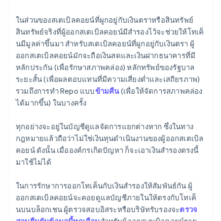
ในส่วนของสเตเบิลคอยน์ที่ผูกอยู่กับเงินตราหรือสินทรัพย์
สินทรัพย์จริงที่ผู้ออกสเตเบิลคอยน์มีสำรองไว้จะช่วยให้โทเค็
นมีมูลค่าขึ้นมา สำหรับสเตเบิลคอยน์ที่ผูกอยู่กับเงินตรา ผู้
ออกสเตเบิลคอยน์มักจะถือเงินสดและเงินฝากธนาคารที่มี
หลักประกัน (เพื่อรักษาสภาพคล่อง) หลักทรัพย์ของรัฐบาล
ระยะสั้น (เพื่อผลตอบแทนที่มีความเสี่ยงต่ำและเสถียรภาพ)
รวมถึงการทำ Repo แบบ
ข้ามคืน
(เพื่อให้จัดการสภาพคล่อง
ได้มากขึ้น) ในบางครั้ง
ทุกอย่างจะอยู่ในบัญชีดูแลจัดการแยกต่างหาก ซึ่งในทาง
กฎหมายแล้วถือว่าไม่ใช่เงินทุนดำเนินงานของผู้ออกสเตเบิล
คอยน์ ดังนั้น เมื่อองค์กรเกิดปัญหา ก็จะเอาเงินสำรองตรงนี้
มาใช้ไม่ได้
ในการรักษาการออกโทเค็นกับเงินสำรองให้สัมพันธ์กัน ผู้
ออกสเตเบิลคอยน์จะคอยดูแลบัญชีภายในให้ตรงกับโทเค็
นบนบล็อกเชน ผู้ตรวจสอบอิสระหรือบริษัทรับรองจะ
ตรวจ