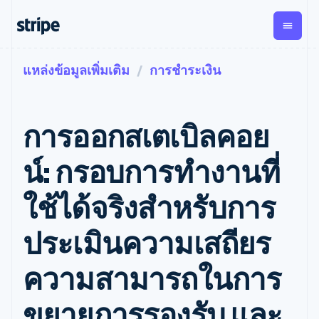
แหล่งข้อมูลเพิ่มเติม
การชำระเงิน
ตามขั้น
เอกสารประกอบ
เรียนรู้
การชำระเงิน
รายรับ
การ
แพลตฟอ
จัดการ
และ
องค์กร
Stripe Docs
บล็อก
เงิน
มาร์เก็ต
Payments
Billing
ธุรกิจสตาร์ทอัพ
ข้อมูลอ้างอิงเกี่ยวกับ API
เรื่องราวจากลูกค้า
การออกสเตเบิลคอย
การชำระเงิน
รายรับตาม
เพลส
ไลบรารีและ SDK
คู่มือ
ออนไลน์
แบบแผนล่วง
Stripe Apps
Global
Payment links
หน้า
Metronome
Payouts
Conne
น์: กรอบการทำงานที่
การชำร
ตามกรณีใช้งาน
การชำระเงิน
การเรียกเก็บ
เบิกจ่าย
เงินสำห
การสนับสนุน
แบบไม่ต้อง
เงินตามการ
ให้กับ
ใช้ได้จริงสำหรับการ
แพลตฟอ
คู่มือ
การค้าแบบใช้เอเจนต์
เขียนโค้ด
Checkout
ใช้งาน
การชำระเงิน
บุคคลที่
อีคอมเมิร์ซ
รับการสนับสนุน
UI การชำระ
ตามรอบบิล
สาม
บริการทางการเงินที่ผสาน
รับการชำระเงินออนไลน์
แพ็กเกจการสนับสนุนที่ได้
การจัดการ
ประเมินความเสถียร
เงินสำเร็จรูป
รวมในตัว
ติดตั้งใช้งานการชำระเงิน
รับการจัดการ
การชำระเงิน
Elements
การทำงานอัตโนมัติด้าน
สำเร็จรูป
บริการเฉพาะทาง
องค์ประกอบ UI
ตามรอบบิล
Invoicing
ความสามารถในการ
การเงิน
สร้างแพลตฟอร์มหรือ
ครั้งเดียวหรือ
ที่ยืดหยุ่น
ธุรกิจทั่วโลก
มาร์เก็ตเพลส
ตามแบบแผน
วิธีการชำระ
การชำระเงินในแอป
จัดการการชำระเงินตาม
เงิน
ล่วงหน้า
Tax
ขยายการรองรับ และ
มาร์เก็ตเพลส
รอบบิล
เข้าถึงได้
คิดภาษีการ
บริษัท
การจัดการเงิน
เสนอการเรียกเก็บเงินตาม