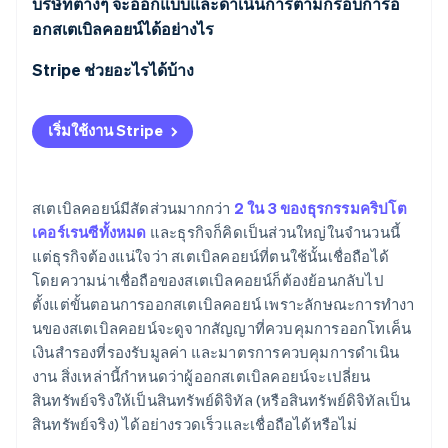
ความเสี่ยงด้านเงินสำรองและสภาพคล่อง
บริษัทต่างๆ จะออกแบบและดำเนินการตามกรอบการอ
อกสเตเบิลคอยน์ได้อย่างไร
ความเสี่ยงทางเทคนิค
Stripe ช่วยอะไรได้บ้าง
การปฏิบัติตามข้อกำหนดและการคุ้มครองผู้บริโภค
เริ่มใช้งาน Stripe
สเตเบิลคอยน์มีสัดส่วนมากกว่า
2 ใน 3 ของธุรกรรมคริปโต
เคอร์เรนซีทั้งหมด
และธุรกิจก็คิดเป็นส่วนใหญ่ในจำนวนนี้
แต่ธุรกิจต้องแน่ใจว่า สเตเบิลคอยน์ที่ตนใช้นั้นเชื่อถือได้
โดยความน่าเชื่อถือของสเตเบิลคอยน์ก็ต้องย้อนกลับไป
ตั้งแต่ขั้นตอนการออกสเตเบิลคอยน์ เพราะลักษณะการทำงา
นของสเตเบิลคอยน์จะดูจากสัญญาที่ควบคุมการออกโทเค็น
เงินสำรองที่รองรับมูลค่า และมาตรการควบคุมการดำเนิน
งาน สิ่งเหล่านี้กำหนดว่าผู้ออกสเตเบิลคอยน์จะเปลี่ยน
สินทรัพย์จริงให้เป็นสินทรัพย์ดิจิทัล (หรือสินทรัพย์ดิจิทัลเป็น
สินทรัพย์จริง) ได้อย่างรวดเร็วและเชื่อถือได้หรือไม่