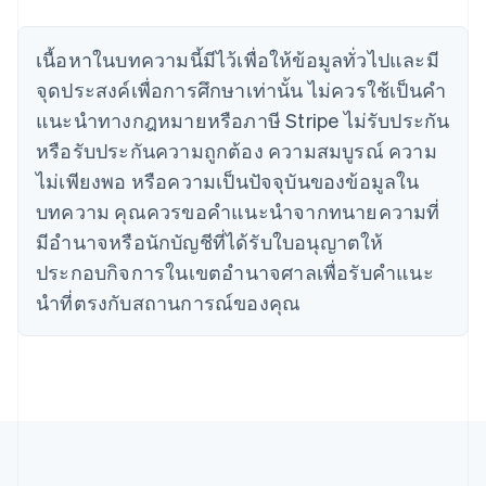
โครเอเชีย
English
Italiano
เนื้อหาในบทความนี้มีไว้เพื่อให้ข้อมูลทั่วไปและมี
จีนแผ่นดินใหญ่
จุดประสงค์เพื่อการศึกษาเท่านั้น ไม่ควรใช้เป็นคํา
简体中文
English
ไซปรัส
แนะนําทางกฎหมายหรือภาษี Stripe ไม่รับประกัน
English
หรือรับประกันความถูกต้อง ความสมบูรณ์ ความ
ญี่ปุ่น
日本語
English
ไม่เพียงพอ หรือความเป็นปัจจุบันของข้อมูลใน
เดนมาร์ก
บทความ คุณควรขอคําแนะนําจากทนายความที่
English
ไทย
มีอํานาจหรือนักบัญชีที่ได้รับใบอนุญาตให้
ไทย
English
ประกอบกิจการในเขตอํานาจศาลเพื่อรับคําแนะ
นอร์เวย์
นําที่ตรงกับสถานการณ์ของคุณ
English
นิวซีแลนด์
English
เนเธอร์แลนด์
Nederlands
English
บราซิล
Português
English
บัลแกเรีย
English