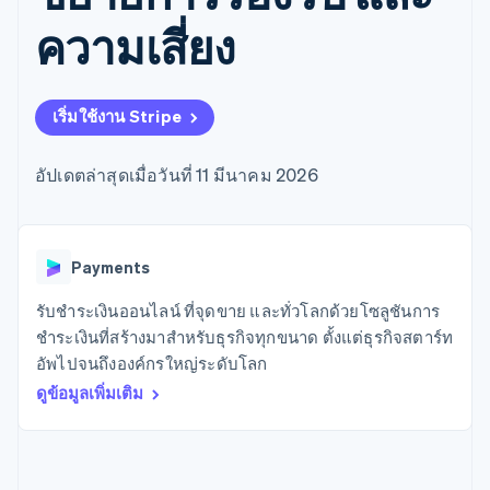
มากกว่า 125
ขายและ VAT
แพลตฟอร์ม
การใช้งาน
รายการ
Authorization
อัตโนมัติ
Revenue
ความเสี่ยง
แผนงานผลิตภัณฑ์
SaaS
ออกบัตรที่มีสเตเบิลคอยน์
Boost
Recognition
การประชุมประจำปีแบบ
รองรับอยู่
ยกระดับการ
เซสชัน
จัดเตรียมและจัดการ
ระบบ
ยอมรับการ
ตำแหน่งงาน
บริการด้วยเอเจนต์
อัตโนมัติ
ชำระเงิน
Link
ห้องข่าว
เริ่มใช้งาน Stripe
ตามอุตสาหกรรม
การชำระเงินที่
สำหรับการ
Stripe
Stripe Press
Sigma
รวดเร็วขึ้น
ทำบัญชี
รายงานที่
บริษัท AI
อัปเดตล่าสุดเมื่อวันที่ 11 มีนาคม 2026
แหล่งข้อมูล
ออกแบบเอง
แวดวงครีเอเตอร์
Data
เกม
การติดต่อ
Pipeline
การบริการ การเดินทาง
การเชื่อมต่อการทำงาน
การซิงค์
และสันทนาการ
แอป
ติดต่อฝ่ายขาย
Payments
ข้อมูล
ประกันภัย
ตัวอย่างโค้ด
สมัครเป็นพาร์ทเนอร์
สื่อและความบันเทิง
บล็อกของนักพัฒนา
องค์กรไม่แสวงผลกำไร
สถานะ API
รับชำระเงินออนไลน์ ที่จุดขาย และทั่วโลกด้วยโซลูชันการ
บริการเฉพาะทาง
ชำระเงินที่สร้างมาสำหรับธุรกิจทุกขนาด ตั้งแต่ธุรกิจสตาร์ท
ภาครัฐ
เพิ่มเติม
อัพไปจนถึงองค์กรใหญ่ระดับโลก
ธุรกิจค้าปลีก
Product roadmap
ดูข้อมูลเพิ่มเติม
ดูสิ่งที่กำลังจะมาถึง
Radar
ระบบนิเวศ
การป้องกันการฉ้อโกง
Atlas