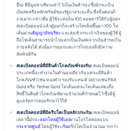
อื่น) ที่มีมูลค่าเทียบเท่าไว้เป็นเงินสำรอง ซึ่งมักจะเป็น
เงินสดหรือหลักทรัพย์ของรัฐบาลระยะสั้น ซึ่งขั้นตอนก็
ง่ายมาก กล่าวคือ ผู้ใช้จะส่งเงิน 100 ดอลลาร์ให้กับผู้ออก
สเตเบิลคอยน์ แล้วผู้ออกก็จะสร้างโทเค็นขึ้นมา 100 โท
เค็นผ่าน
สัญญาอัจฉริยะ
และส่งเข้ากระเป๋าเงินของผู้ใช้ ผู้
ถือโทเค็นสามารถนำไปแลกเป็นเงินสดจากเงินสำรองใน
ภายหลังได้ ดังนั้นการออกและการไถ่ถอนจึงมีความ
สัมพันธ์กัน
สเตเบิลคอยน์ที่มีสินค้าโภคภัณฑ์รองรับ:
สเตเบิลคอยน์
ประเภทนี้จะทำงานในทำนองเดียวกัน แต่จะมีสินค้า
โภคภัณฑ์ (เช่น ทองคำ) รองรับแทน ตัวอย่างเช่น PAX
Gold หรือ Tether Gold โทเค็นแต่ละโทเค็นแสดงถึง
สิทธิ์ในสินค้าโภคภัณฑ์ตามจำนวนที่กำหนดไว้ ซึ่งมีผู้
ดูแลจัดการคอยรักษาไว้ให้
สเตเบิลคอยน์ที่มีคริปโตเป็นหลักประกัน:
สเตเบิลคอยน์
เหล่านี้มักจะ
ออกโดยผู้ใช้เอง
ผ่านโปรโตคอลแบบ
กระจายศูนย์
โดยผู้ใช้จะ
กัน
คริปโตเป็นจำนวนมากกว่า