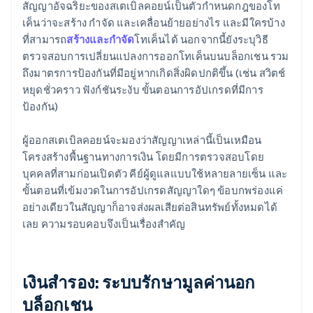
สัญญาอัจฉริยะของสเตเบิลคอยน์เป็นตัวกำหนดกฎของโท
เค็นว่าจะสร้าง กำจัด และเคลื่อนย้ายอย่างไร และมีใครบ้าง
ที่สามารถ
สร้างและกำจัด
โทเค็นได้ นอกจากนี้ยังระบุวิธี
ตรวจสอบการเปลี่ยนแปลงการออกโทเค็นบนบล็อกเชน รวม
ถึงมาตรการป้องกันที่มีอยู่หากเกิดสิ่งผิดปกติขึ้น (เช่น สวิตช์
หยุดชั่วคราว ฟังก์ชันระงับ ขั้นตอนการอัปเกรดที่มีการ
ป้องกัน)
ผู้ออกสเตเบิลคอยน์จะมองว่าสัญญาเหล่านี้เป็นเหมือน
โครงสร้างพื้นฐานทางการเงิน โดยมีการตรวจสอบโดย
บุคคลที่สามก่อนเปิดตัว คีย์ผู้ดูแลแบบใช้หลายลายเซ็น และ
ขั้นตอนที่เข้มงวดในการอัปเกรดสัญญาใดๆ ข้อบกพร่องแค่
อย่างเดียวในสัญญาก็อาจส่งผลเสียต่อสินทรัพย์ทั้งหมดได้
เลย ความรอบคอบจึงเป็นเรื่องสำคัญ
เงินสำรอง: ระบบรักษามูลค่านอก
บล็อกเชน