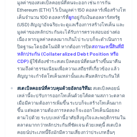
มูลค่าของสเตเบิลคอยน์ที่ตนจะออก เช่น การกัน
Ethereum (ETH) ไว้เป็นมูลค่า 150 ดอลลาร์เพื่อสร้างโท
เค็นจำนวน 100 ดอลลาร์ที่
ผูก
อยู่กับเงินดอลลาร์สหรัฐ
(USD) สัญญาอัจฉริยะจะดูแลเรื่องการสร้างโทเค็น และ
มูลค่าของหลักประกันจะได้รับการตรวจสอบอย่างต่อ
เนื่อง หากมูลค่าลดลงมากเกินไป ระบบก็จะดำเนินการ
ปิดฐานะโดยอัตโนมัติ หากต้องการปิด
สถานะหนี้สินที่มี
หลักประกัน (Collateralized Debt Position หรือ
CDP)
ผู้ใช้ต้องชำระสเตเบิลคอยน์ที่ตนสร้างขึ้นมาคืน
รวมถึงค่าธรรมเนียมเพื่อความเสถียรที่เกี่ยวข้อง แล้ว
สัญญาจะกำจัดโทเค็นเหล่านั้นและคืนหลักประกันให้
สเตเบิลคอยน์ที่ควบคุมด้วยอัลกอริทึม:
สเตเบิลคอยน์
เหล่านี้จะปรับการออกโทเค็นด้วยโค้ดตามสภาวะตลาด
เมื่อมีความต้องการเพิ่มขึ้น ระบบก็จะสร้างโทเค็นมาก
ขึ้น แต่พอความต้องการลดลง ก็จะออกโทเค็นน้อยลง
ตามไปด้วย ระบบเหล่านี้อาศัยสิ่งจูงใจและพฤติกรรมใน
ตลาดมากกว่าหลักประกันที่ชัดเจน ด้วยเหตุนี้ สเตเบิล
คอยน์ประเภทนี้จึงมักมีความเสี่ยงกว่าประเภทอื่นๆ