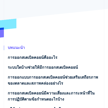
พาร์ทเนอร์
การก่อตั้งบริษัทสตาร์ทอัพ
Stripe App Marketplace
Climate
การขจัดคาร์บอน
Stripe Sessions 2026
บทแนะนำ
ดูว่า Stripe กำลังสร้างโครงสร้างพื้นฐานระบบเศรษฐกิจสำหรับ
AI อย่างไร
การออกสเตเบิลคอยน์คืออะไร
รับชมเลย
ระบบใดบ้างช่วยให้มีการออกสเตเบิลคอยน์
สัญญาอัจฉริยะ: กลไกออกโทเค็นบนบล็อกเชน
การออกแบบการออกสเตเบิลคอยน์ช่วยเสริมเสถียรภาพ
ของตลาดและสภาพคล่องอย่างไร
เงินสำรอง: ระบบรักษามูลค่านอกบล็อกเชน
การออกสเตเบิลคอยน์มีความเสี่ยงและภาระหน้าที่ใน
มาตรการควบคุมการดำเนินงาน: ส่วนที่เชื่อมโยงเข้าหา
การปฏิบัติตามข้อกำหนดอะไรบ้าง
กัน