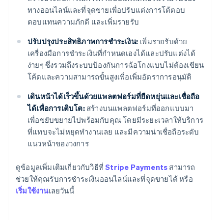
ทางออนไลน์และที่จุดขายเพื่อปรับแต่งการโต้ตอบ
ตอบแทนความภักดี และเพิ่มรายรับ
ปรับปรุงประสิทธิภาพการชำระเงิน:
เพิ่มรายรับด้วย
เครื่องมือการชำระเงินที่กำหนดเองได้และปรับแต่งได้
ง่ายๆ ซึ่งรวมถึงระบบป้องกันการฉ้อโกงแบบไม่ต้องเขียน
โค้ดและความสามารถขั้นสูงเพื่อเพิ่มอัตราการอนุมัติ
เดินหน้าได้เร็วขึ้นด้วยแพลตฟอร์มที่ยืดหยุ่นและเชื่อถือ
ได้เพื่อการเติบโต:
สร้างบนแพลตฟอร์มที่ออกแบบมา
เพื่อขยับขยายไปพร้อมกับคุณ โดยมีระยะเวลาให้บริการ
ที่แทบจะไม่หยุดทำงานเลย และมีความน่าเชื่อถือระดับ
แนวหน้าของวงการ
ดูข้อมูลเพิ่มเติมเกี่ยวกับวิธีที่
Stripe Payments
สามารถ
กรีซ
ช่วยให้คุณรับการชำระเงินออนไลน์และที่จุดขายได้ หรือ
English
เขตบริหารพิเศษฮ่องกง ประเทศจีน
เริ่มใช้งาน
เลยวันนี้
English
简体中文
แคนาดา
English
Français