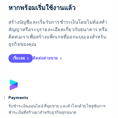
ลักเซมเบิร์ก
หากพร้อมเริ่มใช้งานแล้ว
Français
Deutsch
English
ลัตเวีย
สร้างบัญชีและเริ่มรับการชำระเงินโดยไม่ต้องทำ
English
ลิกเตนสไตน์
สัญญาหรือระบุรายละเอียดเกี่ยวกับธนาคาร หรือ
Deutsch
English
ติดต่อเราเพื่อสร้างแพ็กเกจที่ออกแบบเองสำหรับ
ลิทัวเนีย
English
ธุรกิจของคุณ
สเปน
Español
English
สโลวาเกีย
เริ่มเลย
ติดต่อฝ่ายขาย
English
สโลวีเนีย
English
Italiano
สวิตเซอร์แลนด์
Deutsch
Français
Italiano
English
สวีเดน
Svenska
English
Payments
สหรัฐอเมริกา
English
Español
简体中文
รับชำระเงินออนไลน์ ที่จุดขาย และทั่วโลกด้วยโซลูชันการ
สหรัฐอาหรับเอมิเรตส์
ชำระเงินที่สร้างมาสำหรับธุรกิจทุกขนาด
English