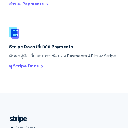
สำรวจ Payments
สหราชอาณาจักร
English
สาธารณรัฐเช็ก
English
สิงคโปร์
English
简体中文
ออสเตรเลีย
English
Stripe Docs เกี่ยวกับ Payments
ออสเตรีย
ค้นหาคู่มือเกี่ยวกับการเชื่อมต่อ Payments API ของ Stripe
Deutsch
English
อิตาลี
ดู Stripe Docs
Italiano
English
อินเดีย
English
เอสโตเนีย
English
ไอร์แลนด์
English
ฮังการี
English
ไทย (ไทย)