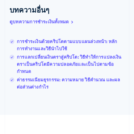
เบลเยียม
บทความอื่นๆ
Nederlands
Français
Deutsch
English
โปรตุเกส
ดูบทความการชำระเงินทั้งหมด
Português
English
โปแลนด์
English
การชำระเงินด้วยคริปโตตามแบบแผนล่วงหน้า: หลัก
ฝรั่งเศส
Français
English
การทำงานและวิธีนำไปใช้
ฟินแลนด์
การแลกเปลี่ยนเงินตราสู่คริปโต: วิธีทำให้การแปลงเงิน
English
Svenska
ตราเป็นคริปโตมีความปลอดภัยและเป็นไปตามข้อ
มอลตา
กำหนด
English
มาเลเซีย
ค่าธรรมเนียมธุรกรรม: ความหมาย วิธีคำนวณ และผล
English
简体中文
ต่อส่วนต่างกำไร
เม็กซิโก
Español
English
ยิบรอลตาร์
English
เยอรมนี
Deutsch
English
โรมาเนีย
English