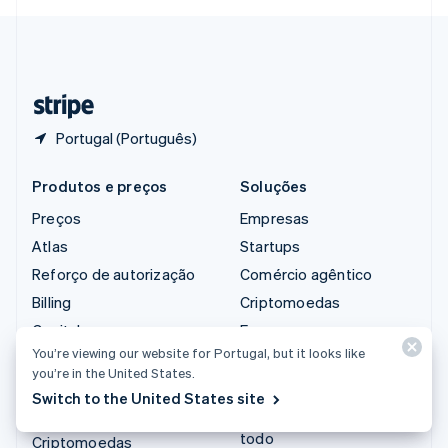
Svenska
English
Suíça
Deutsch
Français
Italiano
English
Tailândia
ไทย
English
Portugal (Português)
Produtos e preços
Soluções
Preços
Empresas
Atlas
Startups
Reforço de autorização
Comércio agêntico
Billing
Criptomoedas
Capital
E-commerce
You’re viewing our website for Portugal, but it looks like
Checkout
Finanças integradas
you’re in the United States.
Climate
Automação de finanças
Switch to the United States site
Connect
Empresas do mundo
todo
Criptomoedas