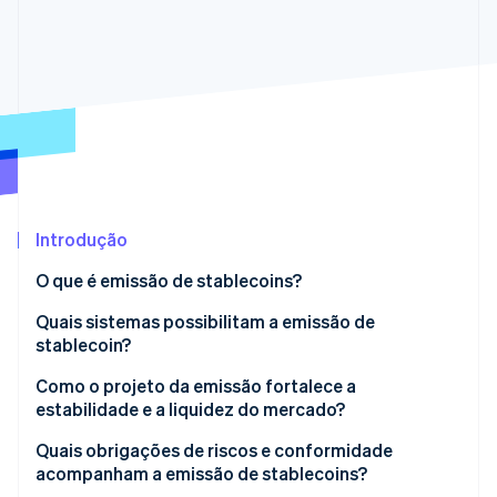
Veja o que está chegando
Radar
Ecossistema
Prevenção de fraudes
Parceiros
Atlas
Stripe App Marketplace
Incorporação de startups
Climate
Remoção de carbono
Identity
Verificação de identidade
Introdução
O que é emissão de stablecoins?
Quais sistemas possibilitam a emissão de
stablecoin?
Stripe Sessions 2026
Veja como a Stripe está construindo a infraestrutura econ
Contratos inteligentes: o mecanismo de oferta
Como o projeto da emissão fortalece a
Assista agora
onchain
estabilidade e a liquidez do mercado?
Reservas: a camada de valor offchain
Quais obrigações de riscos e conformidade
acompanham a emissão de stablecoins?
Controles operacionais: o elo de ligação