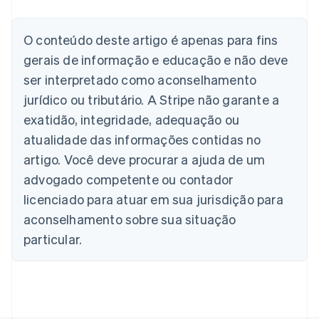
Alemanha
O conteúdo deste artigo é apenas para fins
Deutsch
English
Austrália
gerais de informação e educação e não deve
English
ser interpretado como aconselhamento
Áustria
jurídico ou tributário. A Stripe não garante a
Deutsch
English
Bélgica
exatidão, integridade, adequação ou
Nederlands
Français
Deutsch
English
atualidade das informações contidas no
Brasil
Português
English
artigo. Você deve procurar a ajuda de um
Bulgária
advogado competente ou contador
English
Canadá
licenciado para atuar em sua jurisdição para
English
Français
aconselhamento sobre sua situação
China continental
particular.
简体中文
English
Chipre
English
Croácia
English
Italiano
Dinamarca