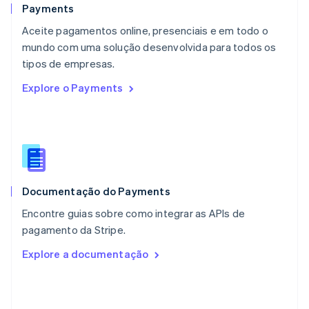
Español
English
Payments
Noruega
Aceite pagamentos online, presenciais e em todo o
English
mundo com uma solução desenvolvida para todos os
Nova Zelândia
English
tipos de empresas.
Países Baixos
Explore o Payments
Nederlands
English
Polônia
English
Portugal
Português
English
RAE de Hong Kong, China
English
简体中文
Documentação do Payments
Reino Unido
English
Encontre guias sobre como integrar as APIs de
República Tcheca
pagamento da Stripe.
English
Romênia
Explore a documentação
English
Singapura
English
简体中文
Suécia