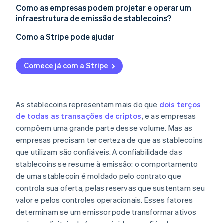
Risco de reserva e liquidez
Como as empresas podem projetar e operar um
infraestrutura de emissão de stablecoins?
Risco técnico
Como a Stripe pode ajudar
Conformidade e proteção ao consumidor
Comece já com a Stripe
As stablecoins representam mais do que
dois terços
de todas as transações de criptos
, e as empresas
compõem uma grande parte desse volume. Mas as
empresas precisam ter certeza de que as stablecoins
que utilizam são confiáveis. A confiabilidade das
stablecoins se resume à emissão: o comportamento
de uma stablecoin é moldado pelo contrato que
controla sua oferta, pelas reservas que sustentam seu
valor e pelos controles operacionais. Esses fatores
determinam se um emissor pode transformar ativos