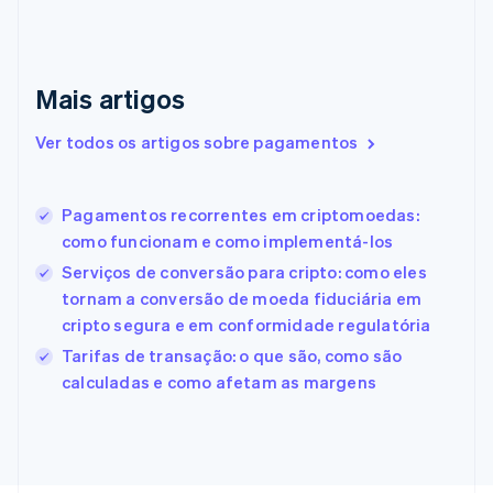
English
Emirados Árabes Unidos
English
Eslováquia
Mais artigos
English
Eslovênia
Ver todos os artigos sobre pagamentos
English
Italiano
Espanha
Español
English
Pagamentos recorrentes em criptomoedas:
Estados Unidos
como funcionam e como implementá-los
English
Español
简体中文
Estônia
Serviços de conversão para cripto: como eles
English
tornam a conversão de moeda fiduciária em
Finlândia
cripto segura e em conformidade regulatória
English
Svenska
França
Tarifas de transação: o que são, como são
Français
English
calculadas e como afetam as margens
Gibraltar
English
Grécia
English
Hungria