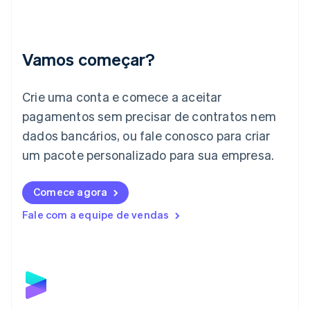
English
Índia
English
Irlanda
Vamos começar?
English
Itália
Crie uma conta e comece a aceitar
Italiano
English
Japão
pagamentos sem precisar de contratos nem
日本語
English
dados bancários, ou fale conosco para criar
Letônia
English
um pacote personalizado para sua empresa.
Liechtenstein
Deutsch
English
Comece agora
Lituânia
English
Fale com a equipe de vendas
Luxemburgo
Français
Deutsch
English
Malásia
English
简体中文
Malta
English
México