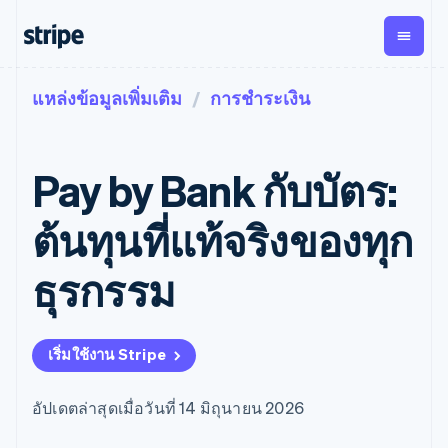
แหล่งข้อมูลเพิ่มเติม
การชำระเงิน
ตามขั้น
เอกสารประกอบ
เรียนรู้
การชำระเงิน
รายรับ
การ
แพลตฟอ
จัดการ
และ
องค์กร
Stripe Docs
บล็อก
เงิน
มาร์เก็ต
Payments
Billing
ธุรกิจสตาร์ทอัพ
ข้อมูลอ้างอิงเกี่ยวกับ API
เรื่องราวจากลูกค้า
Pay by Bank กับบัตร:
การชำระเงิน
รายรับตาม
เพลส
ไลบรารีและ SDK
คู่มือ
ออนไลน์
แบบแผนล่วง
Stripe Apps
Global
Payment links
หน้า
Metronome
Payouts
Conne
ต้นทุนที่แท้จริงของทุก
การชำร
ตามกรณีใช้งาน
การชำระเงิน
การเรียกเก็บ
เบิกจ่าย
เงินสำห
การสนับสนุน
แบบไม่ต้อง
เงินตามการ
ให้กับ
ธุรกรรม
แพลตฟอ
คู่มือ
การค้าแบบใช้เอเจนต์
เขียนโค้ด
Checkout
ใช้งาน
การชำระเงิน
บุคคลที่
อีคอมเมิร์ซ
รับการสนับสนุน
UI การชำระ
ตามรอบบิล
สาม
บริการทางการเงินที่ผสาน
รับการชำระเงินออนไลน์
แพ็กเกจการสนับสนุนที่ได้
การจัดการ
เงินสำเร็จรูป
รวมในตัว
ติดตั้งใช้งานการชำระเงิน
รับการจัดการ
การชำระเงิน
Elements
เริ่มใช้งาน Stripe
การทำงานอัตโนมัติด้าน
สำเร็จรูป
บริการเฉพาะทาง
องค์ประกอบ UI
ตามรอบบิล
Invoicing
การเงิน
สร้างแพลตฟอร์มหรือ
ครั้งเดียวหรือ
ที่ยืดหยุ่น
ธุรกิจทั่วโลก
มาร์เก็ตเพลส
ตามแบบแผน
วิธีการชำระ
อัปเดตล่าสุดเมื่อวันที่ 14 มิถุนายน 2026
การชำระเงินในแอป
จัดการการชำระเงินตาม
เงิน
ล่วงหน้า
Tax
มาร์เก็ตเพลส
รอบบิล
เข้าถึงได้
คิดภาษีการ
บริษัท
การจัดการเงิน
เสนอการเรียกเก็บเงินตาม