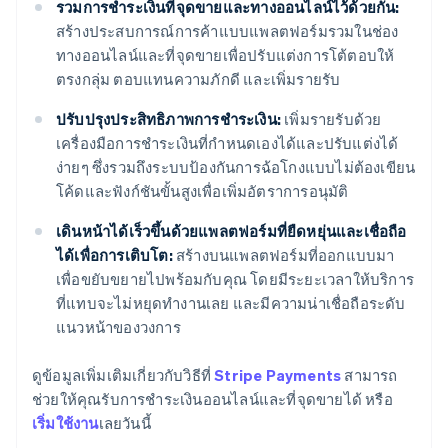
รวมการชำระเงินที่จุดขายและทางออนไลน์ไว้ด้วยกัน:
สร้างประสบการณ์การค้าแบบแพลตฟอร์มรวมในช่อง
ทางออนไลน์และที่จุดขายเพื่อปรับแต่งการโต้ตอบให้
ตรงกลุ่ม ตอบแทนความภักดี และเพิ่มรายรับ
ปรับปรุงประสิทธิภาพการชำระเงิน:
เพิ่มรายรับด้วย
เครื่องมือการชำระเงินที่กำหนดเองได้และปรับแต่งได้
ง่ายๆ ซึ่งรวมถึงระบบป้องกันการฉ้อโกงแบบไม่ต้องเขียน
โค้ดและฟังก์ชันขั้นสูงเพื่อเพิ่มอัตราการอนุมัติ
เดินหน้าได้เร็วขึ้นด้วยแพลตฟอร์มที่ยืดหยุ่นและเชื่อถือ
ได้เพื่อการเติบโต:
สร้างบนแพลตฟอร์มที่ออกแบบมา
เพื่อขยับขยายไปพร้อมกับคุณ โดยมีระยะเวลาให้บริการ
ที่แทบจะไม่หยุดทำงานเลย และมีความน่าเชื่อถือระดับ
แนวหน้าของวงการ
ดูข้อมูลเพิ่มเติมเกี่ยวกับวิธีที่
Stripe Payments
สามารถ
กรีซ
ช่วยให้คุณรับการชำระเงินออนไลน์และที่จุดขายได้ หรือ
English
เขตบริหารพิเศษฮ่องกง ประเทศจีน
เริ่มใช้งาน
เลยวันนี้
English
简体中文