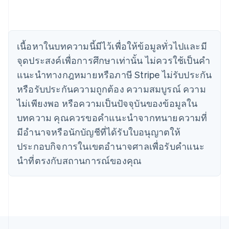
แคนาดา
English
Français
โครเอเชีย
English
Italiano
เนื้อหาในบทความนี้มีไว้เพื่อให้ข้อมูลทั่วไปและมี
จีนแผ่นดินใหญ่
จุดประสงค์เพื่อการศึกษาเท่านั้น ไม่ควรใช้เป็นคํา
简体中文
English
ไซปรัส
แนะนําทางกฎหมายหรือภาษี Stripe ไม่รับประกัน
English
หรือรับประกันความถูกต้อง ความสมบูรณ์ ความ
ญี่ปุ่น
日本語
English
ไม่เพียงพอ หรือความเป็นปัจจุบันของข้อมูลใน
เดนมาร์ก
บทความ คุณควรขอคําแนะนําจากทนายความที่
English
ไทย
มีอํานาจหรือนักบัญชีที่ได้รับใบอนุญาตให้
ไทย
English
ประกอบกิจการในเขตอํานาจศาลเพื่อรับคําแนะ
นอร์เวย์
นําที่ตรงกับสถานการณ์ของคุณ
English
นิวซีแลนด์
English
เนเธอร์แลนด์
Nederlands
English
บราซิล
Português
English