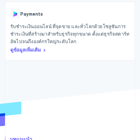
มากกว่า 125
ขายและ VAT
แพลตฟอร์ม
การใช้งาน
รายการ
Authorization
อัตโนมัติ
Revenue
แผนงานผลิตภัณฑ์
SaaS
ออกบัตรที่มีสเตเบิลคอยน์
Boost
Recognition
Payments
การประชุมประจำปีแบบ
รองรับอยู่
ยกระดับการ
เซสชัน
จัดเตรียมและจัดการ
ระบบ
ยอมรับการ
รับชำระเงินออนไลน์ ที่จุดขาย และทั่วโลกด้วยโซลูชันการ
ตำแหน่งงาน
บริการด้วยเอเจนต์
อัตโนมัติ
ชำระเงิน
Link
ห้องข่าว
ชำระเงินที่สร้างมาสำหรับธุรกิจทุกขนาด ตั้งแต่ธุรกิจสตาร์ท
ตามอุตสาหกรรม
การชำระเงินที่
สำหรับการ
Stripe
Stripe Press
อัพไปจนถึงองค์กรใหญ่ระดับโลก
Sigma
รวดเร็วขึ้น
ทำบัญชี
รายงานที่
บริษัท AI
ดูข้อมูลเพิ่มเติม
แหล่งข้อมูล
ออกแบบเอง
แวดวงครีเอเตอร์
Data
เกม
การติดต่อ
Pipeline
การบริการ การเดินทาง
การเชื่อมต่อการทำงาน
การซิงค์
และสันทนาการ
แอป
ติดต่อฝ่ายขาย
ข้อมูล
ประกันภัย
ตัวอย่างโค้ด
สมัครเป็นพาร์ทเนอร์
สื่อและความบันเทิง
บล็อกของนักพัฒนา
องค์กรไม่แสวงผลกำไร
สถานะ API
บริการเฉพาะทาง
ภาครัฐ
เพิ่มเติม
ธุรกิจค้าปลีก
Product roadmap
ดูสิ่งที่กำลังจะมาถึง
Radar
ระบบนิเวศ
การป้องกันการฉ้อโกง
บทแนะนำ
Atlas