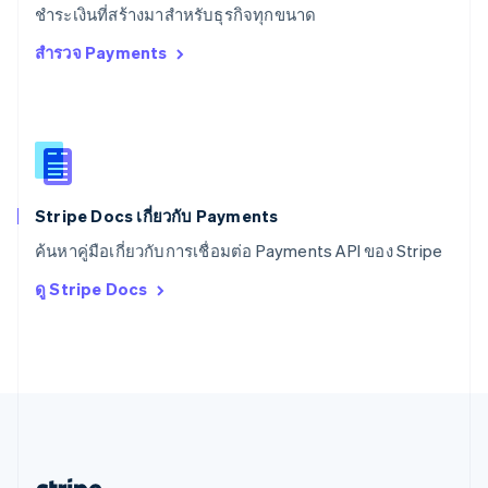
สหรัฐอาหรับเอมิเรตส์
ชำระเงินที่สร้างมาสำหรับธุรกิจทุกขนาด
English
สำรวจ Payments
สหราชอาณาจักร
English
สาธารณรัฐเช็ก
English
สิงคโปร์
English
简体中文
ออสเตรเลีย
English
Stripe Docs เกี่ยวกับ Payments
ออสเตรีย
ค้นหาคู่มือเกี่ยวกับการเชื่อมต่อ Payments API ของ Stripe
Deutsch
English
อิตาลี
ดู Stripe Docs
Italiano
English
อินเดีย
English
เอสโตเนีย
English
ไอร์แลนด์
English
ฮังการี
English