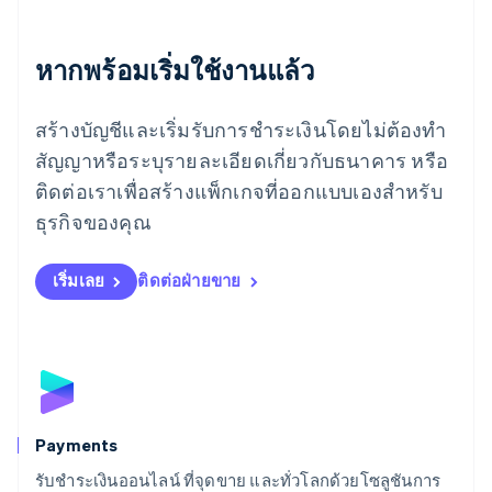
โรมาเนีย
English
ลักเซมเบิร์ก
หากพร้อมเริ่มใช้งานแล้ว
Français
Deutsch
English
ลัตเวีย
สร้างบัญชีและเริ่มรับการชำระเงินโดยไม่ต้องทำ
English
ลิกเตนสไตน์
สัญญาหรือระบุรายละเอียดเกี่ยวกับธนาคาร หรือ
Deutsch
English
ติดต่อเราเพื่อสร้างแพ็กเกจที่ออกแบบเองสำหรับ
ลิทัวเนีย
English
ธุรกิจของคุณ
สเปน
Español
English
สโลวาเกีย
เริ่มเลย
ติดต่อฝ่ายขาย
English
สโลวีเนีย
English
Italiano
สวิตเซอร์แลนด์
Deutsch
Français
Italiano
English
สวีเดน
Svenska
English
Payments
สหรัฐอเมริกา
English
Español
简体中文
รับชำระเงินออนไลน์ ที่จุดขาย และทั่วโลกด้วยโซลูชันการ