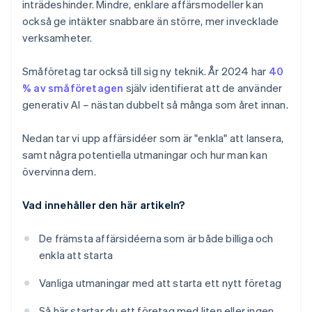
inträdeshinder. Mindre, enklare affärsmodeller kan
också ge intäkter snabbare än större, mer invecklade
verksamheter.
Småföretag tar också till sig ny teknik. År 2024 har
40
% av småföretagen
själv identifierat att de använder
generativ AI – nästan dubbelt så många som året innan.
Nedan tar vi upp affärsidéer som är "enkla" att lansera,
samt några potentiella utmaningar och hur man kan
övervinna dem.
Vad innehåller den här artikeln?
De främsta affärsidéerna som är både billiga och
enkla att starta
Vanliga utmaningar med att starta ett nytt företag
Så här startar du ett företag med liten eller ingen