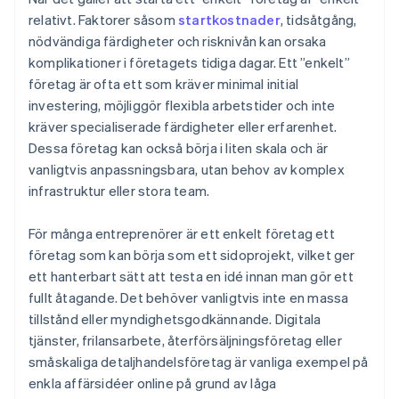
Identifiera ditt unika värde
Utöka ditt produkt- eller tjänsteutbud
relativt. Faktorer såsom
startkostnader
, tidsåtgång,
Automatisk deklaration för val av skatt enligt 83(b)
nödvändiga färdigheter och risknivån kan orsaka
Hitta mötesplatser och mentorskap
Fokus på återkommande kunder och kundretention
Juridiska dokument för företag i världsklass
komplikationer i företagets tidiga dagar. Ett ”enkelt”
Bygg flexibla partnerskap
företag är ofta ett som kräver minimal initial
Ett kostnadsfritt år med Stripe Payments, plus
investering, möjliggör flexibla arbetstider och inte
Överväg att införa en abonnemangsmodell
50 000 USD i partnerkrediter och rabatter
kräver specialiserade färdigheter eller erfarenhet.
Investera i skalbar teknik
Dessa företag kan också börja i liten skala och är
vanligtvis anpassningsbara, utan behov av komplex
Sätt upp tydliga finansiella och
infrastruktur eller stora team.
verksamhetsmässiga mål
För många entreprenörer är ett enkelt företag ett
företag som kan börja som ett sidoprojekt, vilket ger
ett hanterbart sätt att testa en idé innan man gör ett
fullt åtagande. Det behöver vanligtvis inte en massa
tillstånd eller myndighetsgodkännande. Digitala
tjänster, frilansarbete, återförsäljningsföretag eller
småskaliga detaljhandelsföretag är vanliga exempel på
enkla affärsidéer online på grund av låga