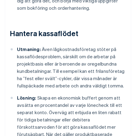
dig att göra det, och börja med viktiga uppgifter
som bokföring och orderhantering.
Hantera kassaflödet
Utmaning:
Även lågkostnadsföretag stöter på
kassaflödesproblem, särskilt om de arbetar på
projektbasis eller är beroende av oregelbundna
kundbetalningar. Till exempel kan ett frilansföretag
ha ”fest eller svält”-cykler, där vissa månader är
fullspäckade med arbete och andra väldigt tomma.
Lösning:
Skapa en ekonomisk buffert genom att
avsätta en procentandel av varje lönecheck till ett
separat konto. Överväg att erbjuda en liten rabatt
för tidiga betalningar eller debitera
förskottsarvoden för att göra kassaflödet mer
förutsägbart. När det gäller produktbaserade