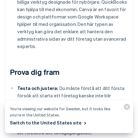
billiga verktyg designade för nybörjare. QuickBooks
kan hjälpa till med ekonomin, Canva är en favorit för
design och plattformar som Google Workspace
hjälper till med organisation. Den här typen av
verktyg kan göra det enklare att hantera den
administrativa sidan av ditt företag utan avancerad
expertis.
Prova dig fram
Testa och justera:
Du måste förstå att ditt första
försök att starta ett företag kanske inte blir
perfekt. Börja i liten skala, följ utvecklingen och
You’re viewing our website for Sweden, but it looks like
förbered dig på att göra ändringar allt eftersom.
you’re in the United States.
Samla in feedback från tidiga kunder eller klienter
Switch to the United States site
och behandla den som en möjlighet att lära dig för
att förbättra ditt tillvägagångssätt.