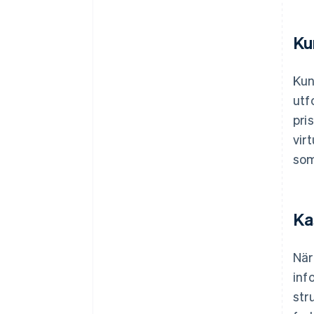
Ku
Kun
utf
pri
vir
som
Ka
När
inf
str