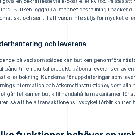
ligtvis en bekräftelse via e-post eller kvitto. På så sä
tförd. Butiken loggar i allmänhet beställning i backend
omatiskt och ser till att varan inte säljs för mycket eller
derhantering och leverans
oende på vad som såldes kan butiken genomföra nästa st
tillgång till en digital produkt, påbörja leveransen av en
nst eller bokning. Kunderna får uppdateringar som leve
rningsinformation och åtkomstinstruktioner, som alla 
ot går fel kan en butik tillhandahålla mekanismer för su
urer, så att hela transaktionens livscykel förblir knuten 
ilka funktioner behöver en web