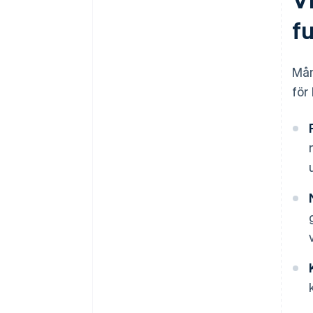
f
Må
för