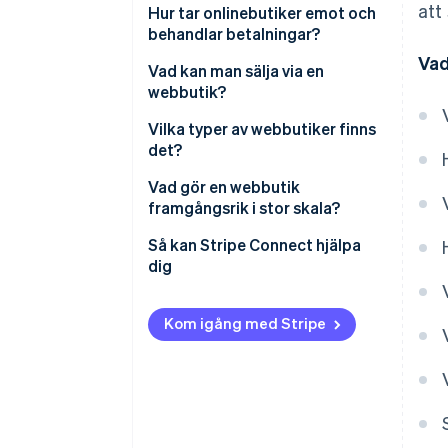
att
Hur tar onlinebutiker emot och
Betalningshantering
behandlar betalningar?
Vad
Orderbekräftelse
Vad kan man sälja via en
webbutik?
Orderhantering och leverans
Vilka typer av webbutiker finns
det?
Vad gör en webbutik
framgångsrik i stor skala?
Så kan Stripe Connect hjälpa
dig
Kom igång med Stripe