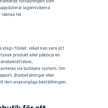
tt markeras försäljningen som
, uppdaterar lagernivåerna
 räknas fel.
eg i flödet, vilket kan vara att
 fysisk produkt eller påbörja en
ransbekräftelser,
hanteras via butikens system. Om
pport, återbetalningar eller
till den ursprungliga beställningen.
butik för att