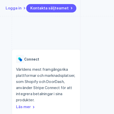
Logga in
Kontakta säljteamet
Resurser
Ecosystem
Kontakt
ch
Mer
er
Appintegrationer
Partner
Kontakta säljteamet
Product roadmap
Kodexempel
Stripe App Marketplace
Bli partner
Se vad som kommer härnäst
Utvecklarblogg
r plattformar
tid
API-status
Radar
Bedrägeribekämpning
Connect
Atlas
Bolagsbildning för startups
Världens mest framgångsrika
plattformar och marknadsplatser,
Climate
Koldioxidinfångning
som Shopify och DoorDash,
använder Stripe Connect för att
Identity
Identitetsverifiering online
integrera betalningar i sina
produkter.
Läs mer