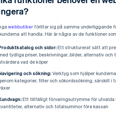
ungera?
nga
webbutiker
förlitar sig på samma underliggande fu
 kunderna att handla. Här är några av de funktioner som
Produktkatalog och sidor:
Ett strukturerat sätt att pr
med tydliga priser, beskrivningar, bilder, alternativ och
utvärdera vad de köper
Navigering och sökning:
Verktyg som hjälper kunderna a
genom kategorier, filter och sökordssökning, särskilt i 
växer
Kundvagn:
Ett tillfälligt förvaringsutrymme för utvald
kvantiteter, alternativ och totalsummor före kassan