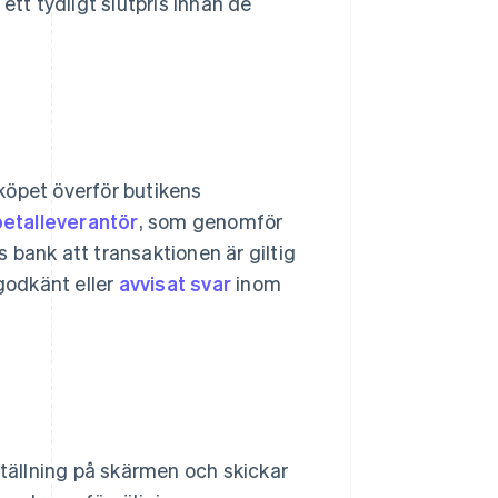
ett tydligt slutpris innan de
köpet överför butikens
betalleverantör
, som genomför
 bank att transaktionen är giltig
 godkänt eller
avvisat svar
inom
ällning på skärmen och skickar