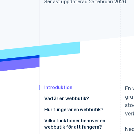
Senast uppdaterad 25 februari 2026
Accelererad kassaprocess
Financial Connections
Länkade finanskontodata
Introduktion
En 
gru
Vad är en webbutik?
stö
Hur fungerar en webbutik?
ver
Kundernas upptäckt
Vilka funktioner behöver en
webbutik för att fungera?
Ned
Kassaprocessen inleds