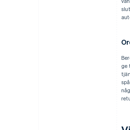
van
slu
aut
Or
Ber
ge 
tjä
spå
någ
ret
V