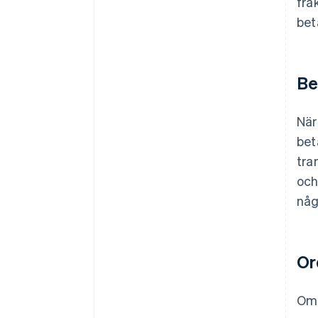
fra
bet
Be
När
bet
tra
och
någ
Or
Om 