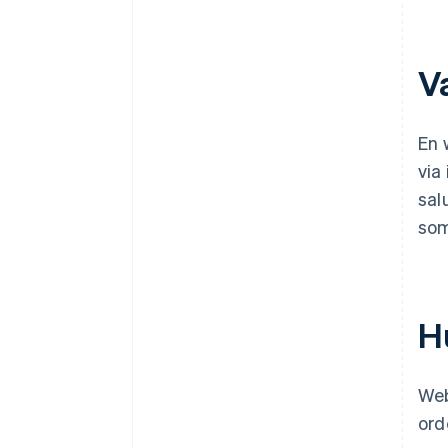
V
En 
via
sal
som
H
Web
ord