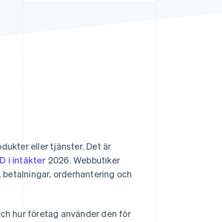
Stripe Sessions 2026
Se hur Stripe bygger den
ekonomiska
infrastrukturen för AI.
Titta nu
ukter eller tjänster. Det är
D i intäkter
2026. Webbutiker
 betalningar, orderhantering och
och hur företag använder den för