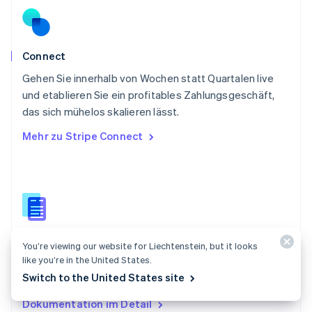
English
Schweden
Svenska
English
Schweiz
Connect
Deutsch
Français
Italiano
English
Gehen Sie innerhalb von Wochen statt Quartalen live
Singapur
English
简体中文
und etablieren Sie ein profitables Zahlungsgeschäft,
Slowakei
das sich mühelos skalieren lässt.
English
Mehr zu Stripe Connect
Slowenien
English
Italiano
Sonderverwaltungsregion Hongkong,
China
English
简体中文
Spanien
Español
English
Dokumentation zu Connect
Thailand
You’re viewing our website for Liechtenstein, but it looks
ไทย
English
like you’re in the United States.
Erfahren Sie, wie Sie Zahlungen zwischen mehreren
Tschechische Republik
Switch to the United States site
Parteien vornehmen können.
English
Ungarn
Dokumentation im Detail
English