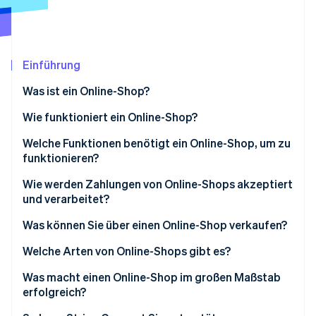
Betrugsprävention
Ecosystem
Atlas
Start-up-Gründung
Partner
Stripe App-Marktplatz
Climate
Einführung
CO₂-Entnahme
Was ist ein Online-Shop?
Wie funktioniert ein Online-Shop?
So findet die Kundschaft zum Online-Shop
Welche Funktionen benötigt ein Online-Shop, um zu
Stripe-Sessions 2026
funktionieren?
Erfahren Sie, wie Stripe Lösungen für die Wirtschaft
Initiierung des Bezahlvorgangs
Jetzt ansehen
Wie werden Zahlungen von Online-Shops akzeptiert
Zahlungsabwicklung
und verarbeitet?
Bestellbestätigung
Was können Sie über einen Online-Shop verkaufen?
Ausführung und Lieferung
Welche Arten von Online-Shops gibt es?
Was macht einen Online-Shop im großen Maßstab
erfolgreich?