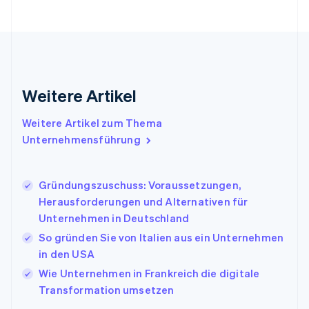
Français
English
Gibraltar
English
Griechenland
English
Indien
Weitere Artikel
English
Irland
Weitere Artikel zum Thema
English
Italien
Unternehmensführung
Italiano
English
Japan
日本語
English
Gründungszuschuss: Voraussetzungen,
Kanada
Herausforderungen und Alternativen für
English
Français
Unternehmen in Deutschland
Kroatien
English
Italiano
So gründen Sie von Italien aus ein Unternehmen
Lettland
in den USA
English
Wie Unternehmen in Frankreich die digitale
Liechtenstein
Transformation umsetzen
Deutsch
English
Litauen