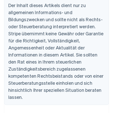
Der Inhalt dieses Artikels dient nur zu
allgemeinen Informations- und
Bildungszwecken und sollte nicht als Rechts-
Australien
oder Steuerberatung interpretiert werden.
English
Belgien
Stripe übernimmt keine Gewähr oder Garantie
Nederlands
Français
Deutsch
English
für die Richtigkeit, Vollständigkeit,
Brasilien
Português
English
Angemessenheit oder Aktualität der
Bulgarien
Informationen in diesem Artikel. Sie sollten
English
Dänemark
den Rat eines in Ihrem steuerlichen
English
Zuständigkeitsbereich zugelassenen
Deutschland
kompetenten Rechtsbeistands oder von einer
Deutsch
English
Estland
Steuerberatungsstelle einholen und sich
English
hinsichtlich Ihrer speziellen Situation beraten
Festlandchina
lassen.
简体中文
English
Finnland
English
Svenska
Frankreich