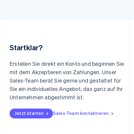
English
Luxemburg
Français
Deutsch
English
Malaysia
English
简体中文
Malta
English
Startklar?
Mexiko
Español
English
Neuseeland
Erstellen Sie direkt ein Konto und beginnen Sie
English
mit dem Akzeptieren von Zahlungen. Unser
Niederlande
Nederlands
English
Sales-Team berät Sie gerne und gestaltet für
Norwegen
Sie ein individuelles Angebot, das ganz auf Ihr
English
Österreich
Unternehmen abgestimmt ist.
Deutsch
English
Polen
Jetzt starten
Sales-Team kontaktieren
English
Portugal
Português
English
Rumänien