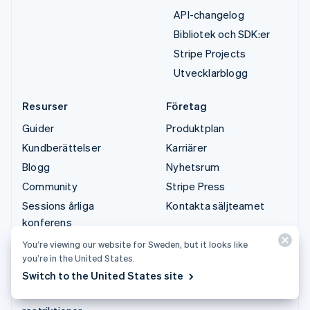
API-changelog
Bibliotek och SDK:er
Stripe Projects
Utvecklarblogg
Resurser
Företag
Guider
Produktplan
Kundberättelser
Karriärer
Blogg
Nyhetsrum
Community
Stripe Press
Sessions årliga
Kontakta säljteamet
konferens
Sekretess och villkor
You’re viewing our website for Sweden, but it looks like
you’re in the United States.
Förbjudna verksamheter
Switch to the United States site
och verksamheter som
är föremål för