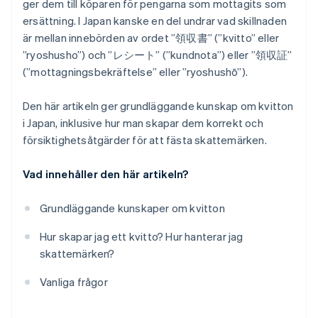
ger dem till köparen för pengarna som mottagits som
ersättning. I Japan kanske en del undrar vad skillnaden
är mellan innebörden av ordet ”領収書” (”kvitto” eller
”ryoshusho”) och ”レシート” (”kundnota”) eller ”領収証”
(”mottagningsbekräftelse” eller ”ryoshushō”).
Den här artikeln ger grundläggande kunskap om kvitton
i Japan, inklusive hur man skapar dem korrekt och
försiktighetsåtgärder för att fästa skattemärken.
Vad innehåller den här artikeln?
Grundläggande kunskaper om kvitton
Hur skapar jag ett kvitto? Hur hanterar jag
skattemärken?
Vanliga frågor