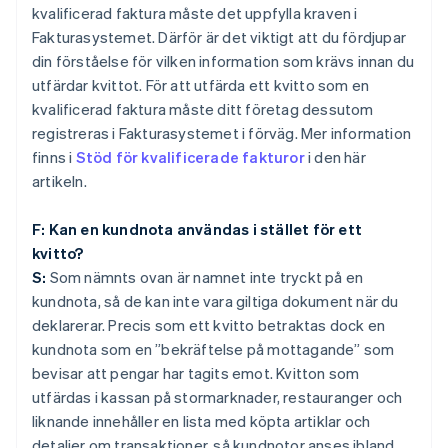
kvalificerad faktura måste det uppfylla kraven i
Fakturasystemet. Därför är det viktigt att du fördjupar
din förståelse för vilken information som krävs innan du
utfärdar kvittot. För att utfärda ett kvitto som en
kvalificerad faktura måste ditt företag dessutom
registreras i Fakturasystemet i förväg. Mer information
finns i
Stöd för kvalificerade fakturor
i den här
artikeln.
F: Kan en kundnota användas i stället för ett
kvitto?
S:
Som nämnts ovan är namnet inte tryckt på en
kundnota, så de kan inte vara giltiga dokument när du
deklarerar. Precis som ett kvitto betraktas dock en
kundnota som en ”bekräftelse på mottagande” som
bevisar att pengar har tagits emot. Kvitton som
utfärdas i kassan på stormarknader, restauranger och
liknande innehåller en lista med köpta artiklar och
detaljer om transaktioner, så kundnotor anses ibland