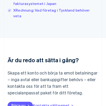
English
Français
fakturasystemet i Japan
Kroatien
English
Italiano
XRechnung: Vad företag i Tyskland behöver
Lettland
veta
English
Liechtenstein
Deutsch
English
Litauen
English
Luxemburg
Français
Deutsch
English
Malaysia
Är du redo att sätta i gång?
English
简体中文
Malta
English
Skapa ett konto och börja ta emot betalningar
Mexiko
Español
English
– inga avtal eller bankuppgifter behövs – eller
Nederländerna
kontakta oss för att ta fram ett
Nederlands
English
Norge
specialanpassat paket för ditt företag.
English
Nya Zeeland
Börja nu
Kontakta säljteamet