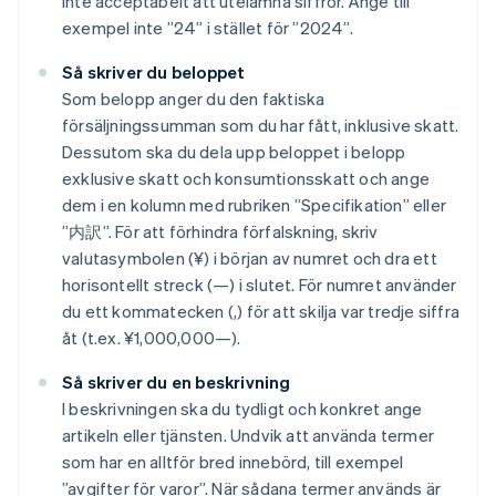
inte acceptabelt att utelämna siffror. Ange till
exempel inte ”24” i stället för ”2024”.
Så skriver du beloppet
Som belopp anger du den faktiska
försäljningssumman som du har fått, inklusive skatt.
Dessutom ska du dela upp beloppet i belopp
exklusive skatt och konsumtionsskatt och ange
dem i en kolumn med rubriken ”Specifikation” eller
”内訳”. För att förhindra förfalskning, skriv
valutasymbolen (¥) i början av numret och dra ett
horisontellt streck (—) i slutet. För numret använder
du ett kommatecken (,) för att skilja var tredje siffra
åt (t.ex. ¥1,000,000—).
Så skriver du en beskrivning
I beskrivningen ska du tydligt och konkret ange
artikeln eller tjänsten. Undvik att använda termer
som har en alltför bred innebörd, till exempel
”avgifter för varor”. När sådana termer används är