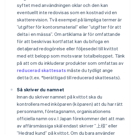
syftet med användningen oklar och den kan
eventuellt inte redovisas som en kostnad vid en
skatterevision. Två exempel på lämpliga termer är
”utgifter för kontorsmaterial” eller ”utgifter för att
delta i en mässa”. Om artiklarna är för omfattande
för att beskrivas kortfattat kan du bifoga en
detaljerad redogörelse eller följesedel till kvittot
med ett belopp som motsvarar totalbeloppet. Tänk
på att om du inkluderar produkter som omfattas av
reducerad skattesats
måste du tydligt ange
detta (t.ex. *berättigad till reducerad skattesats).
Så skriver du namnet
Innan du skriver namnet på kvittot ska du
kontrollera med inköparen (köparen) att du har rätt
personnamn, företagsnamn, organisationens
officiella namn osv. I Japan förekommer det att man
av affärsmässiga skäl endast skriver ”上様” eller
”Hedrad kund” på kvittot. Om du bara använder