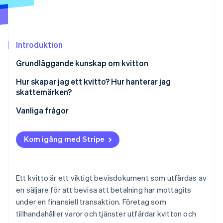
Identitetsverifiering online
Partner
Stripe App Marketplace
Introduktion
Stripe Sessions 2026
Grundläggande kunskap om kvitton
Se hur Stripe bygger den ekonomiska inf
Titta nu
Varför behövs kvitton?
Hur skapar jag ett kvitto? Hur hanterar jag
skattemärken?
Skillnaden mellan ett kvitto (ryoshusho) och en
mottagningsbekräftelse (ryoshushō)
Så förbereder du ett kvitto
Vanliga frågor
Skillnader mellan ett kvitto och en kundnota
Skattemärke
Kom igång med Stripe
Stöd för kvalificerade fakturor
Ett kvitto är ett viktigt bevisdokument som utfärdas av
en säljare för att bevisa att betalning har mottagits
under en finansiell transaktion. Företag som
tillhandahåller varor och tjänster utfärdar kvitton och