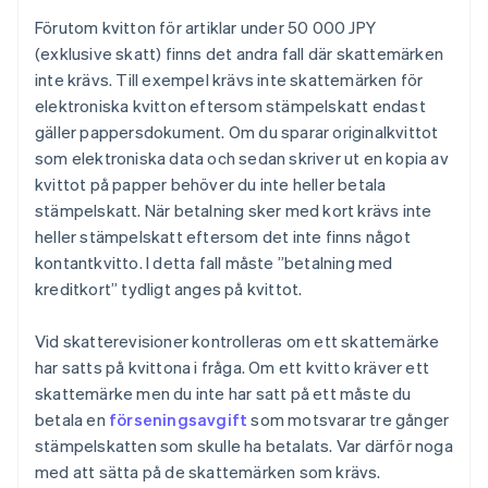
Förutom kvitton för artiklar under 50 000 JPY
(exklusive skatt) finns det andra fall där skattemärken
inte krävs. Till exempel krävs inte skattemärken för
elektroniska kvitton eftersom stämpelskatt endast
gäller pappersdokument. Om du sparar originalkvittot
som elektroniska data och sedan skriver ut en kopia av
kvittot på papper behöver du inte heller betala
stämpelskatt. När betalning sker med kort krävs inte
heller stämpelskatt eftersom det inte finns något
kontantkvitto. I detta fall måste ”betalning med
kreditkort” tydligt anges på kvittot.
Vid skatterevisioner kontrolleras om ett skattemärke
har satts på kvittona i fråga. Om ett kvitto kräver ett
skattemärke men du inte har satt på ett måste du
betala en
förseningsavgift
som motsvarar tre gånger
stämpelskatten som skulle ha betalats. Var därför noga
med att sätta på de skattemärken som krävs.