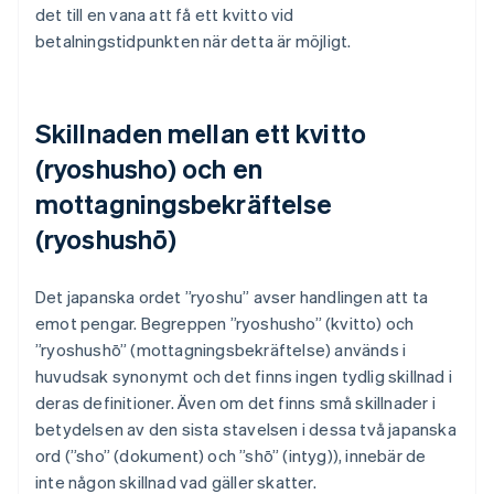
det till en vana att få ett kvitto vid
betalningstidpunkten när detta är möjligt.
Skillnaden mellan ett kvitto
(ryoshusho) och en
mottagningsbekräftelse
(ryoshushō)
Det japanska ordet ”ryoshu” avser handlingen att ta
emot pengar. Begreppen ”ryoshusho” (kvitto) och
”ryoshushō” (mottagningsbekräftelse) används i
huvudsak synonymt och det finns ingen tydlig skillnad i
deras definitioner. Även om det finns små skillnader i
betydelsen av den sista stavelsen i dessa två japanska
ord (”sho” (dokument) och ”shō” (intyg)), innebär de
inte någon skillnad vad gäller skatter.