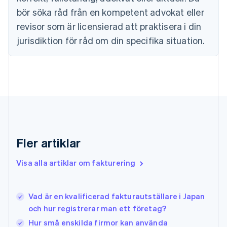
简体中文
English
Finland
bör söka råd från en kompetent advokat eller
English
Svenska
revisor som är licensierad att praktisera i din
Frankrike
jurisdiktion för råd om din specifika situation.
Français
English
Förenade Arabemiraten
English
Gibraltar
English
Grekland
English
Hongkong SAR, Kina
English
简体中文
Indien
Fler artiklar
English
Irland
Visa alla artiklar om fakturering
English
Italien
Italiano
English
Vad är en kvalificerad fakturautställare i Japan
Japan
日本語
English
och hur registrerar man ett företag?
Kanada
Hur små enskilda firmor kan använda