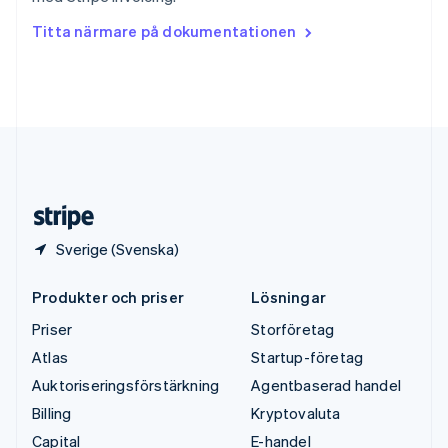
ไทย
English
Tjeckien
Titta närmare på dokumentationen
English
Tyskland
Deutsch
English
Ungern
English
USA
English
Español
简体中文
Österrike
Deutsch
English
Sverige (Svenska)
Produkter och priser
Lösningar
Priser
Storföretag
Atlas
Startup-företag
Auktoriseringsförstärkning
Agentbaserad handel
Billing
Kryptovaluta
Capital
E-handel