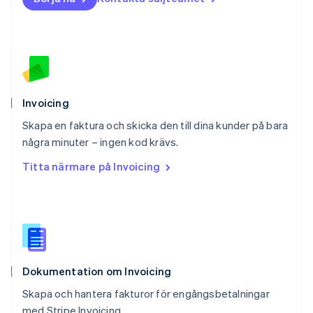
English
Polen
English
Portugal
Português
English
Rumänien
English
Schweiz
Invoicing
Deutsch
Français
Italiano
English
Skapa en faktura och skicka den till dina kunder på bara
Singapore
English
简体中文
några minuter – ingen kod krävs.
Slovakien
Titta närmare på Invoicing
English
Slovenien
English
Italiano
Spanien
Español
English
Storbritannien
English
Dokumentation om Invoicing
Sverige
Svenska
English
Skapa och hantera fakturor för engångsbetalningar
Thailand
med Stripe Invoicing.