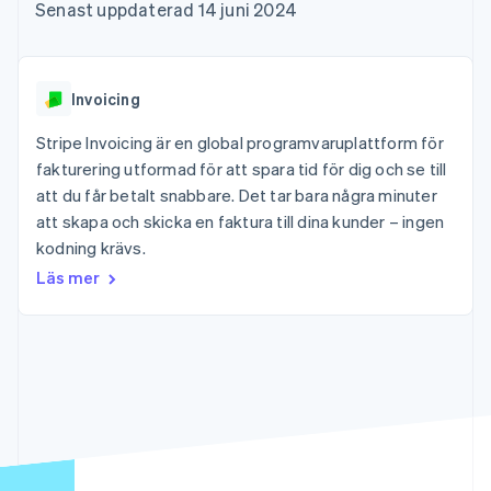
Godkännandeoptimeringar
Recognition
Företag
Senast uppdaterad 14 juni 2024
Plattformar
Erbjud
Link
Automatiserad
SaaS
användningsbaserad
Accelererad kassaprocess
redovisning
Produktplan
fakturering
Financial Connections
Stripe Sigma
Sessions årliga
Utfärda stablecoin-
Länkade finanskontodata
Anpassade
konferens
stödda kort
Invoicing
rapporter
Karriärer
Tillhandahåll och
Efter bransch
Data Pipeline
Nyhetsrum
hantera tjänster med
Stripe Invoicing är en global programvaruplattform för
Datasynkronisering
Stripe Press
agenter
fakturering utformad för att spara tid för dig och se till
AI-företag
Kreatörsekonomi
att du får betalt snabbare. Det tar bara några minuter
Spel
att skapa och skicka en faktura till dina kunder – ingen
Besöksnäring, resor
Kontakt
Mer
Resurser
kodning krävs.
och fritid
Product roadmap
Försäkringsbolag
Kontakta säljteamet
Läs mer
Se vad som kommer härnäst
Media och
Appintegrationer
Bli partner
underhållning
Kodexempel
Radar
Ideella organisationer
Utvecklarblogg
Bedrägeribekämpning
Professionella tjänster
API-status
Offentlig sektor
Atlas
Detaljhandel
Bolagsbildning för startups
Climate
Koldioxidinfångning
Ecosystem
Identity