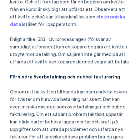
kvitto. Och ett företag som får en begäran om kvitto
från en kund är skyldigt att utfärda ett. Observera att
ett kvitto också kan tillhandahållas som
elektroniska
data
istället för i pappersform.
Enligt artikel 533 i civilprocesslagen (försvar av
samtidigt utförande) kan en köpare begära ett kvitto i
utbyte mot betalning. Om säljaren inte går med på att
utfärda ett kvitto kan köparen därmed vägra att betala.
Förhindra överbetalning och dubbel fakturering
Genom att ha kvitton till hands kan man undvika risken
för tvister om huruvida betalning har skett. Det kan
även minska misstag som överbetalningar och dubbel
fakturering. Om ett sådant problem faktiskt uppstår
kan båda parter behöva lägga mer tid och kraft på
uppgifter som att utreda problemet och utfärda nya
fakturor. För att undvika sådana problem bör du göra