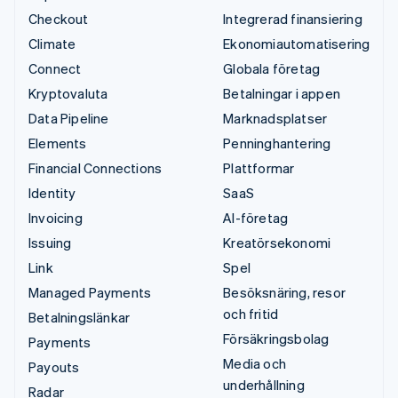
Checkout
Integrerad finansiering
Climate
Ekonomiautomatisering
Connect
Globala företag
Kryptovaluta
Betalningar i appen
Data Pipeline
Marknadsplatser
Elements
Penninghantering
Financial Connections
Plattformar
Identity
SaaS
Invoicing
AI-företag
Issuing
Kreatörsekonomi
Link
Spel
Managed Payments
Besöksnäring, resor
och fritid
Betalningslänkar
Försäkringsbolag
Payments
Media och
Payouts
underhållning
Radar