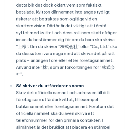
detta blir det dock oklart vem som faktiskt
betalade. Kvitton där namnet inte anges tydligt
riskerar att betraktas som ogiltiga vid en
skatterevision. Därför är det viktigt att förstå
syftet med kvittot och dess roll inom skattefrågor
innan du bestämmer dig för om du bara ska skriva
”上様”. Om du skriver ”株式会社” eller ”Co., Ltd.” ska
du dessutom vara noga med att skriva det på rätt
plats – antingen före eller efter företagsnamnet.
Använd inte ”株”, som är förkortningen för ”株式会
社”.
Så skriver du utfärdarens namn
Skriv det officiella namnet och adressen till ditt
företag som utfärdar kvittot, till exempel
butiksnamnet eller företagsnamnet. Förutom det
officiella namnet ska du även skriva ett
telefonnummer för den primära kontakten. I
allmänhet är det brukligt att placera en stämpel