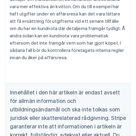
vara mer effektiva än kvitton. Om du till exempel har
haft utgifter under en affärsresa kan det vara lättare
att få ersättning för utgifterna vid ett senare tillfälle
om du har en kundnota där detaljerna framgår tydligt. Å
andra sidan kan en kundnota vara problematisk
eftersom det inte framgår vem som har gjort köpet. I
Australien
sådana fall bör du kontrollera företagets interna regler
English
Belgien
innan du åker på affärsresa.
Nederlands
Français
Deutsch
English
Brasilien
Português
English
Bulgarien
English
Innehållet i den här artikeln är endast avsett
Cypern
för allmän information och
English
Danmark
utbildningsändamål och ska inte tolkas som
English
juridisk eller skatterelaterad rådgivning. Stripe
Estland
English
garanterar inte att informationen i artikeln är
Fastlandskina
korrekt, fullständig, adekvat eller aktuell. Du