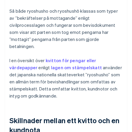
Så både ryoshusho och ryoshushō klassas som typer
av ”bekräftelser på mottagande” enligt
civilprocesslagen och fungerar som bevisdokument
som visar att parten som tog emot pengarna har
”mottagit” pengarna från parten som gjorde
betalningen.
I en översikt över
kvitton för pengar eller
värdepapper
enligt
lagen om stämpelskatt
använder
det japanska nationella skatteverket ”ryoshusho” som
en allmän term för bevishandlingar som omfattas av
stämpelskatt. Detta omfattar kvitton, kundnotor och
intyg om godkännande.
Skillnader mellan ett kvitto och en
kundnota