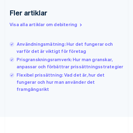
English
Fler artiklar
Hongkong SAR, Kina
English
简体中文
Indien
Visa alla artiklar om debitering
English
Irland
English
Användningsmätning: Hur det fungerar och
Italien
varför det är viktigt för företag
Italiano
English
Japan
Prisgranskningsramverk: Hur man granskar,
日本語
English
anpassar och förbättrar prissättningsstrategier
Kanada
Flexibel prissättning: Vad det är, hur det
English
Français
fungerar och hur man använder det
Kroatien
English
Italiano
framgångsrikt
Lettland
English
Liechtenstein
Deutsch
English
Litauen
English
Luxemburg