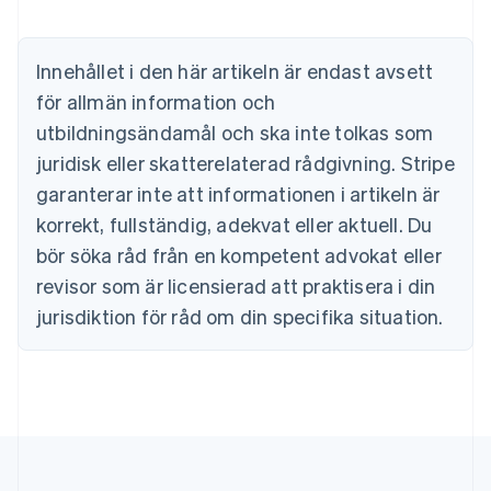
Nederlands
Français
Deutsch
English
Brasilien
Português
English
Innehållet i den här artikeln är endast avsett
Bulgarien
för allmän information och
English
Cypern
utbildningsändamål och ska inte tolkas som
English
juridisk eller skatterelaterad rådgivning. Stripe
Danmark
garanterar inte att informationen i artikeln är
English
Estland
korrekt, fullständig, adekvat eller aktuell. Du
English
bör söka råd från en kompetent advokat eller
Fastlandskina
revisor som är licensierad att praktisera i din
简体中文
English
Finland
jurisdiktion för råd om din specifika situation.
English
Svenska
Frankrike
Français
English
Förenade Arabemiraten
English
Gibraltar
English
Grekland