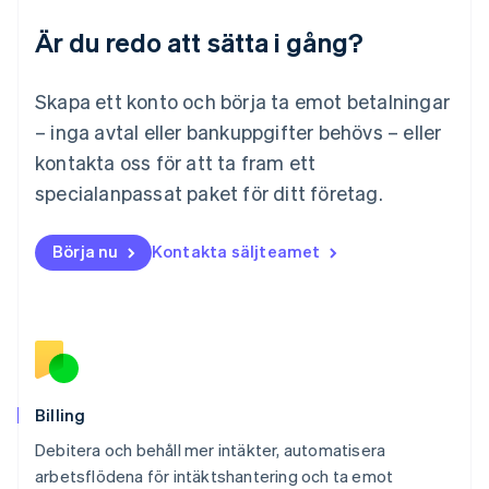
Français
Deutsch
English
Är du redo att sätta i gång?
Malaysia
English
简体中文
Malta
Skapa ett konto och börja ta emot betalningar
English
Mexiko
– inga avtal eller bankuppgifter behövs – eller
Español
English
kontakta oss för att ta fram ett
Nederländerna
specialanpassat paket för ditt företag.
Nederlands
English
Norge
English
Börja nu
Kontakta säljteamet
Nya Zeeland
English
Polen
English
Portugal
Português
English
Rumänien
English
Billing
Schweiz
Debitera och behåll mer intäkter, automatisera
Deutsch
Français
Italiano
English
arbetsflödena för intäktshantering och ta emot
Singapore