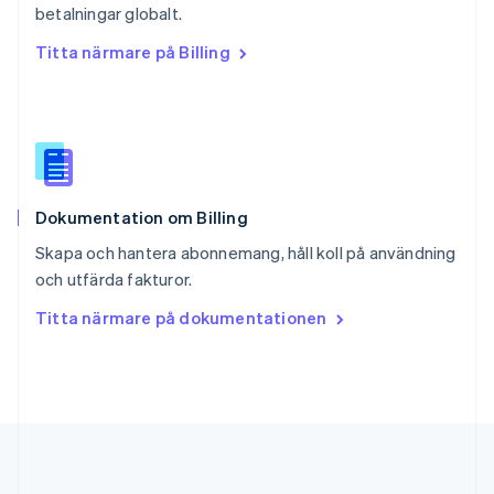
English
简体中文
betalningar globalt.
Slovakien
Titta närmare på Billing
English
Slovenien
English
Italiano
Spanien
Español
English
Storbritannien
English
Dokumentation om Billing
Sverige
Svenska
English
Skapa och hantera abonnemang, håll koll på användning
Thailand
och utfärda fakturor.
ไทย
English
Tjeckien
Titta närmare på dokumentationen
English
Tyskland
Deutsch
English
Ungern
English
USA
English
Español
简体中文
Österrike