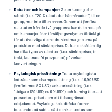
Rabatter och kampanjer:
Ge en kupong eller
rabatt (t.ex. ”20 % rabatt den här månaden”) till en
grupp, men inte till en annan. Genom att jämföra
resultaten från de två grupperna kan du ta reda på
om kampanjer ökar försäljningsvolymen tillräckligt
för att överväga de mindre vinstmarginalerna på
produkter med sänkta priser. Du kan också lära dig
hur olika typer av rabatter (t.ex. sänkta priser, fri
frakt, kostnadsfri provperiod) påverkar
konverteringen.
Psykologisk prissättning:
Testa psykologiska
ledtrådar som charmprissättning (t.ex. 49,99 USD
jämfört med 50 USD), ankarprissättning (t.ex.
”tidigare 129 USD, nu 99 USD”) och framing (t.ex. att
presentera priset som ett tidsbegränsat
erbjudande). Psykologiska ledtrådar formar
beteendet på subtila sätt och kan testas som