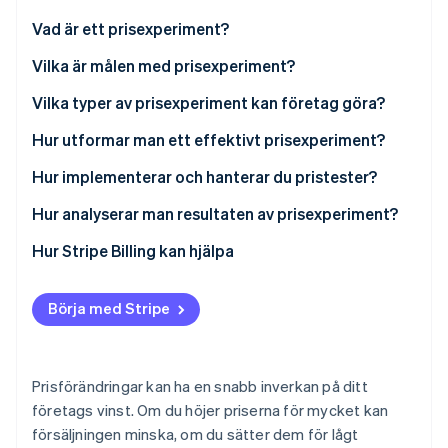
Identitetsverifiering online
Partner
Vad är ett prisexperiment?
Stripe App Marketplace
Vilka är målen med prisexperiment?
Hitta ett effektivt pris
Vilka typer av prisexperiment kan företag göra?
Stripe Sessions 2026
Se vad prisändringar gör med intäkterna
Hur utformar man ett effektivt prisexperiment?
Se hur Stripe bygger den ekonomiska inf
Titta nu
Bedöm segmentets känslighet
Formulera frågan
Hur implementerar och hanterar du pristester?
Prova nya modeller
Välj en variabel
Hur analyserar man resultaten av prisexperiment?
Övervaka kundlojalitet
Upprätta kontroll- och testgrupper
Börja med signifikans
Hur Stripe Billing kan hjälpa
Definiera dina mätvärden i förväg
Titta på de viktigaste mätvärdena tillsammans
Börja med Stripe
Använd en effekträknare
Segmentera data
Kontrollera variablerna
Betrakta resultat ur ett långsiktigt perspektiv
Prisförändringar kan ha en snabb inverkan på ditt
Kontrollera infrastrukturen
Översätt resultat till affärseffekter
företags vinst. Om du höjer priserna för mycket kan
försäljningen minska, om du sätter dem för lågt
Besluta och dokumentera sedan