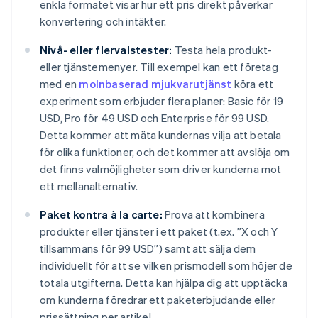
enkla formatet visar hur ett pris direkt påverkar
konvertering och intäkter.
Nivå- eller flervalstester:
Testa hela produkt-
eller tjänstemenyer. Till exempel kan ett företag
med en
molnbaserad mjukvarutjänst
köra ett
experiment som erbjuder flera planer: Basic för 19
USD, Pro för 49 USD och Enterprise för 99 USD.
Detta kommer att mäta kundernas vilja att betala
för olika funktioner, och det kommer att avslöja om
det finns valmöjligheter som driver kunderna mot
ett mellanalternativ.
Paket kontra à la carte:
Prova att kombinera
produkter eller tjänster i ett paket (t.ex. ”X och Y
tillsammans för 99 USD”) samt att sälja dem
individuellt för att se vilken prismodell som höjer de
totala utgifterna. Detta kan hjälpa dig att upptäcka
om kunderna föredrar ett paketerbjudande eller
prissättning per artikel.