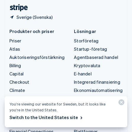
Deutsch
English
Sverige (Svenska)
Produkter och priser
Lösningar
Priser
Storföretag
Atlas
Startup-företag
Auktoriseringsförstärkning
Agentbaserad handel
Billing
Kryptovaluta
Capital
E-handel
Checkout
Integrerad finansiering
Climate
Ekonomiautomatisering
Connect
Globala företag
You’re viewing our website for Sweden, but it looks like
Kryptovaluta
Betalningar i appen
you’re in the United States.
Data Pipeline
Marknadsplatser
Switch to the United States site
Elements
Penninghantering
Financial Connections
Plattformar