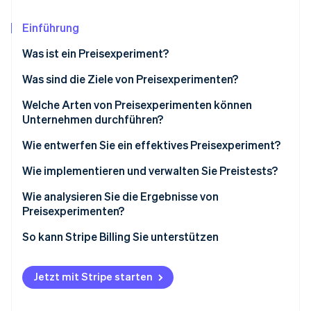
Betrugsprävention
Ecosystem
Atlas
Einführung
Start-up-Gründung
Partner
Stripe App-Marktplatz
Was ist ein Preisexperiment?
Climate
CO₂-Entnahme
Was sind die Ziele von Preisexperimenten?
Einen effektiven Preis finden
Welche Arten von Preisexperimenten können
Unternehmen durchführen?
Finden Sie heraus, wie sich Preisänderungen auf den
Umsatz auswirken
Wie entwerfen Sie ein effektives Preisexperiment?
Stripe-Sessions 2026
Erfahren Sie, wie Stripe Lösungen für die Wirtschaft
Blick auf die Empfindlichkeit der Segmente
Durchdachte Formulierung der Frage
Wie implementieren und verwalten Sie Preistests?
Jetzt ansehen
Probieren Sie neue Modelle aus
Auswahl einer Variable
Wie analysieren Sie die Ergebnisse von
Preisexperimenten?
Überwachen der Kundenbindung
Kontroll- und Testgruppen einrichten
Beginnen Sie mit der relevanten Bedeutung
So kann Stripe Billing Sie unterstützen
Metriken im Voraus definieren
Schauen Sie sich die Kernmetriken zusammen an
Verwendung eines Leistungsrechners
Jetzt mit Stripe starten
Segmentieren Sie die Daten
Die Variablen unter Kontrolle halten