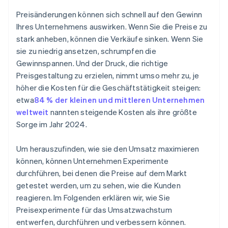
Langfristig denken
Überprüfen Ihrer Infrastruktur
Preisänderungen können sich schnell auf den Gewinn
Übersetzen Sie die Ergebnisse in Auswirkungen auf
Ihres Unternehmens auswirken. Wenn Sie die Preise zu
das Unternehmen
stark anheben, können die Verkäufe sinken. Wenn Sie
Entscheiden, dann dokumentieren
sie zu niedrig ansetzen, schrumpfen die
Gewinnspannen. Und der Druck, die richtige
Preisgestaltung zu erzielen, nimmt umso mehr zu, je
höher die Kosten für die Geschäftstätigkeit steigen:
etwa
84 % der kleinen und mittleren Unternehmen
weltweit
nannten steigende Kosten als ihre größte
Sorge im Jahr 2024.
Um herauszufinden, wie sie den Umsatz maximieren
können, können Unternehmen Experimente
durchführen, bei denen die Preise auf dem Markt
getestet werden, um zu sehen, wie die Kunden
reagieren. Im Folgenden erklären wir, wie Sie
Preisexperimente für das Umsatzwachstum
entwerfen, durchführen und verbessern können.