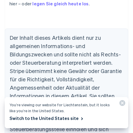
hier – oder
legen Sie gleich heute los
.
Der Inhalt dieses Artikels dient nur zu
allgemeinen Informations- und
Bildungszwecken und sollte nicht als Rechts-
Australien
oder Steuerberatung interpretiert werden.
English
Belgien
Stripe übernimmt keine Gewähr oder Garantie
Nederlands
Français
Deutsch
English
für die Richtigkeit, Vollständigkeit,
Brasilien
Português
English
Angemessenheit oder Aktualität der
Bulgarien
Informationen in diesem Artikel. Sie sollten
English
Dänemark
den Rat eines in Ihrem steuerlichen
You’re viewing our website for Liechtenstein, but it looks
English
like you’re in the United States.
Zuständigkeitsbereich zugelassenen
Deutschland
Switch to the United States site
kompetenten Rechtsbeistands oder von einer
Deutsch
English
Estland
Steuerberatungsstelle einholen und sich
English