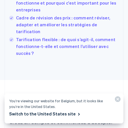
fonctionne et pourquoi c'est important pour les
États-Unis
entreprises
English
Español
简体中文
Finlande
Cadre de révision des prix : comment réviser,
English
Svenska
adapter et améliorer les stratégies de
France
tarification
Français
English
Tarification flexible : de quoi s’agit-il, comment
Gibraltar
English
fonctionne-t-elle et comment l’utiliser avec
Grèce
succès ?
English
Hongrie
English
Inde
English
Irlande
English
Italie
You’re viewing our website for Belgium, but it looks like
Italiano
English
Envie de vous lancer ?
you’re in the United States.
Japon
Switch to the United States site
日本語
English
Créez un compte et commencez à accepter
Lettonie
English