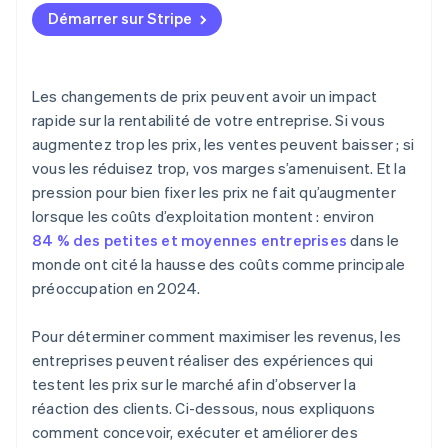
Démarrer sur Stripe
Contrôler les variables
Segmenter les données
Vérifier votre infrastructure
Envisager le long terme
Les changements de prix peuvent avoir un impact
Traduire les résultats en impact commercial
rapide sur la rentabilité de votre entreprise. Si vous
augmentez trop les prix, les ventes peuvent baisser ; si
Décider et documenter
vous les réduisez trop, vos marges s’amenuisent. Et la
pression pour bien fixer les prix ne fait qu’augmenter
lorsque les coûts d’exploitation montent : environ
84 % des petites et moyennes entreprises
dans le
monde ont cité la hausse des coûts comme principale
préoccupation en 2024.
Pour déterminer comment maximiser les revenus, les
entreprises peuvent réaliser des expériences qui
testent les prix sur le marché afin d’observer la
réaction des clients. Ci-dessous, nous expliquons
comment concevoir, exécuter et améliorer des