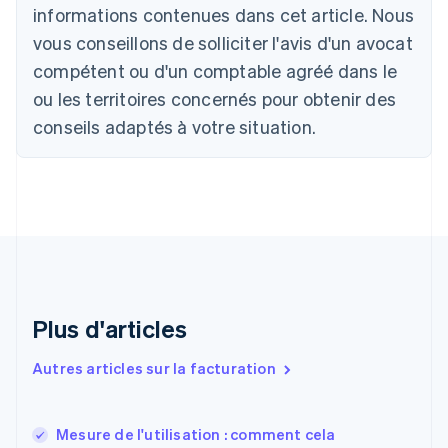
informations contenues dans cet article. Nous
Belgique
vous conseillons de solliciter l'avis d'un avocat
Nederlands
Français
Deutsch
English
Brésil
compétent ou d'un comptable agréé dans le
Português
English
ou les territoires concernés pour obtenir des
Bulgarie
English
conseils adaptés à votre situation.
Canada
English
Français
Chine continentale
简体中文
English
Chypre
English
Croatie
English
Italiano
Danemark
English
Plus d'articles
Émirats arabes unis
English
Autres articles sur la facturation
Espagne
Español
English
Estonie
Mesure de l'utilisation : comment cela
English