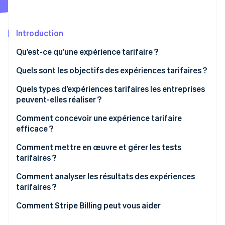
Découvrez les prochaines évolutions
Commerce en ligne
Radar
Prévention de la fraude
Introduction
Écosystème
Atlas
Qu’est-ce qu’une expérience tarifaire ?
Constitution de start-up
Partenaires
Quels sont les objectifs des expériences tarifaires ?
Climate
Stripe App Marketplace
Élimination du carbone
Trouver un prix efficace
Quels types d’expériences tarifaires les entreprises
Identity
peuvent-elles réaliser ?
Vérification de l'identité
Observer l’effet des changements de prix sur les
revenus
Comment concevoir une expérience tarifaire
efficace ?
Évaluer la sensibilité des segments
Formuler la question
Comment mettre en œuvre et gérer les tests
Tester de nouveaux modèles
tarifaires ?
Stripe Sessions 2026
Choisir une seule variable
Découvrez comment Stripe construit l’infrastructure écono
Surveiller la rétention client
Comment analyser les résultats des expériences
Regarder la vidéo
Configurer des groupes témoin et test
tarifaires ?
Définir vos indicateurs à l’avance
Vérifier la signification statistique
Comment Stripe Billing peut vous aider
Utiliser un calculateur de puissance statistique
Analyser les indicateurs clés ensemble