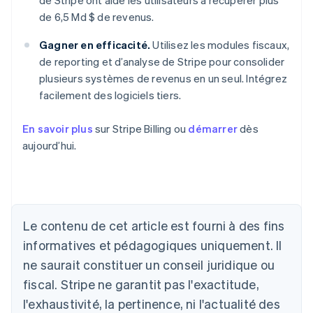
de Stripe ont aidé les utilisateurs à récupérer plus
de 6,5 Md $ de revenus.
Gagner en efficacité.
Utilisez les modules fiscaux,
de reporting et d’analyse de Stripe pour consolider
plusieurs systèmes de revenus en un seul. Intégrez
facilement des logiciels tiers.
En savoir plus
sur Stripe Billing ou
démarrer
dès
aujourd’hui.
Le contenu de cet article est fourni à des fins
Allemagne
informatives et pédagogiques uniquement. Il
Deutsch
English
ne saurait constituer un conseil juridique ou
Australie
fiscal. Stripe ne garantit pas l'exactitude,
English
Autriche
l'exhaustivité, la pertinence, ni l'actualité des
Deutsch
English