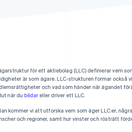
ägarstruktur för ett aktiebolag (LLC) definierar vem so
ldigheter är som ägare. LLC-strukturen formar också vin
lemsrättigheter och vad som händer när ägandet förändr
lut när du
bildar
eller driver ett LLC.
an kommer vi att utforska vem som äger LLC:er, några
nscher och regioner, samt hur vinster och rösträtt förd