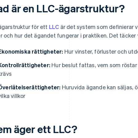
ad är en LLC-ägarstruktur?
ägarstruktur för ett
LLC
är det system som definierar 
r och hur det ägandet fungerar i praktiken. Det täcker
Ekonomiska rättigheter:
Hur vinster, förluster och utd
Kontrollrättigheter:
Hur beslut fattas, vem som rösta
krävs
Överlåtelserättigheter:
Huruvida ägande kan säljas, öv
vilka villkor
em äger ett LLC?