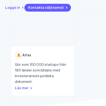
Logga in
Kontakta säljteamet
Resurser
Ecosystem
Kontakt
ch
Mer
er
Appintegrationer
Partner
Kontakta säljteamet
Product roadmap
Kodexempel
Stripe App Marketplace
Bli partner
Se vad som kommer härnäst
Utvecklarblogg
r plattformar
tid
API-status
Radar
Bedrägeribekämpning
Atlas
Atlas
Bolagsbildning för startups
Gör som 100 000 startups från
180 länder som bildats med
Climate
Koldioxidinfångning
investerarredo juridiska
dokument.
Identity
Identitetsverifiering online
Läs mer