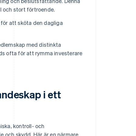
ning och beslutsfattande. Denna
 och stort förtroende.
för att sköta den dagliga
medlemskap med distinkta
ds ofta för att rymma investerare
andeskap i ett
ska, kontroll- och
de och skydd. Här är en närmare