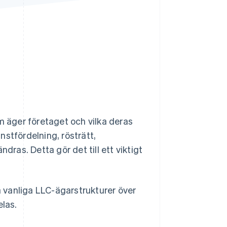
Stripe Sessions 2026
Se hur Stripe bygger den
ekonomiska
infrastrukturen för AI.
Titta nu
m äger företaget och vilka deras
stfördelning, rösträtt,
as. Detta gör det till ett viktigt
 vanliga LLC-ägarstrukturer över
elas.