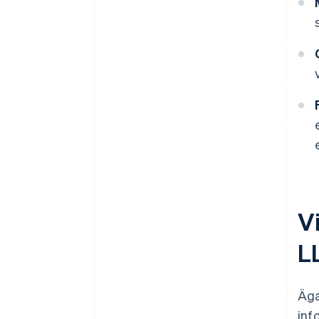
V
L
Äga
inf