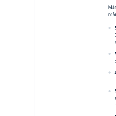
Mån
mån