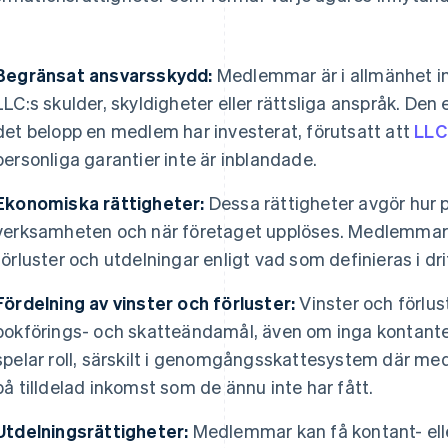
Begränsat ansvarsskydd:
Medlemmar är i allmänhet in
LLC:s skulder, skyldigheter eller rättsliga anspråk. Den
det belopp en medlem har investerat, förutsatt att
LLC
personliga garantier inte är inblandade.
Ekonomiska rättigheter:
Dessa rättigheter avgör hur p
verksamheten och när företaget upplöses. Medlemmar har
förluster och utdelningar enligt vad som definieras i dr
Fördelning av vinster och förluster:
Vinster och förlus
bokförings- och skatteändamål, även om inga kontanter
spelar roll, särskilt i genomgångsskattesystem där me
på tilldelad inkomst som de ännu inte har fått.
Utdelningsrättigheter:
Medlemmar kan få kontant- ell