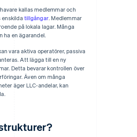
nehavare kallas medlemmar och
s enskilda
tillgångar
. Medlemmar
beroende på lokala lagar. Många
an ha en ägarandel.
n vara aktiva operatörer, passiva
nteras. Att lägga till en ny
r. Detta bevarar kontrollen över
erföringar. Även om många
eter äger LLC-andelar, kan
la.
rstrukturer?