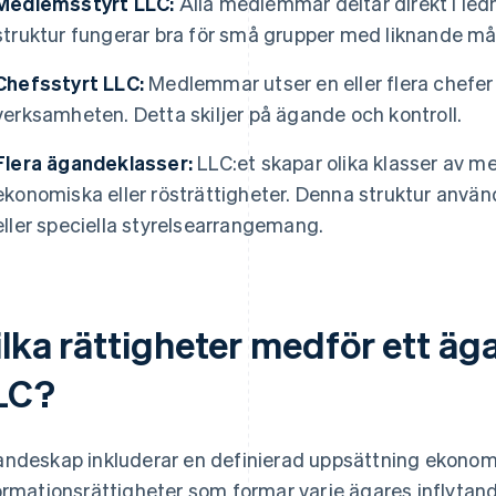
Medlemsstyrt LLC:
Alla medlemmar deltar direkt i led
struktur fungerar bra för små grupper med liknande mål
Chefsstyrt LLC:
Medlemmar utser en eller flera chefer 
verksamheten. Detta skiljer på ägande och kontroll.
Flera ägandeklasser:
LLC:et skapar olika klasser av 
ekonomiska eller rösträttigheter. Denna struktur använ
eller speciella styrelsearrangemang.
ilka rättigheter medför ett äg
LC?
ndeskap inkluderar en definierad uppsättning ekonomi
ormationsrättigheter som formar varje ägares inflytan