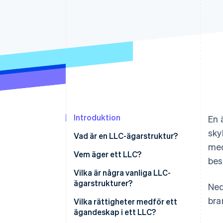
Accelererad kassaprocess
Financial Connections
Länkade finanskontodata
Introduktion
En 
sky
Vad är en LLC-ägarstruktur?
med
Vem äger ett LLC?
bes
Vilka är några vanliga LLC-
ägarstrukturer?
Ned
bra
Vilka rättigheter medför ett
ägandeskap i ett LLC?