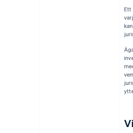
Ett
var
kan
jur
Äga
inv
med
vem
juri
ytt
V