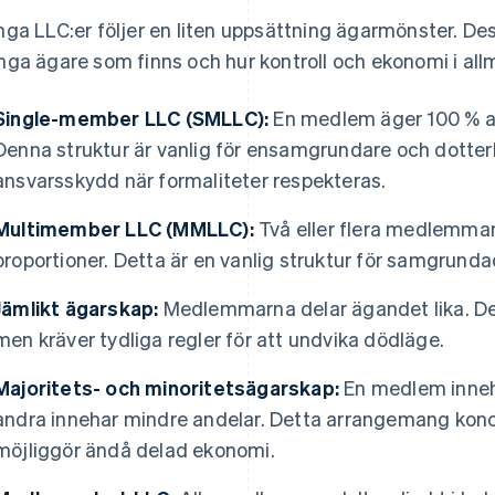
ga LLC:er följer en liten uppsättning ägarmönster. Des
ga ägare som finns och hur kontroll och ekonomi i all
Single-member LLC (SMLLC):
En medlem äger 100 % av 
Denna struktur är vanlig för ensamgrundare och dotter
ansvarsskydd när formaliteter respekteras.
Multimember LLC (MMLLC):
Två eller flera medlemma
proportioner. Detta är en vanlig struktur för samgrunda
Jämlikt ägarskap:
Medlemmarna delar ägandet lika. De
men kräver tydliga regler för att undvika dödläge.
Majoritets- och minoritetsägarskap:
En medlem inneh
andra innehar mindre andelar. Detta arrangemang kon
möjliggör ändå delad ekonomi.