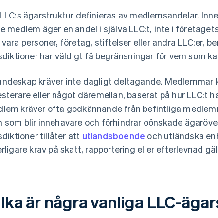
 LLC:s ägarstruktur definieras av medlemsandelar. In
je medlem äger en andel i själva LLC:t, inte i företaget
 vara personer, företag, stiftelser eller andra LLC:er, 
isdiktioner har väldigt få begränsningar för vem som k
ndeskap kräver inte dagligt deltagande. Medlemmar ka
esterare eller något däremellan, baserat på hur LLC:t ha
lem kräver ofta godkännande från befintliga medlemma
 som blir innehavare och förhindrar oönskade ägaröv
sdiktioner tillåter att
utlandsboende
och utländska enh
erligare krav på skatt, rapportering eller efterlevnad gäl
ilka är några vanliga LLC-äga