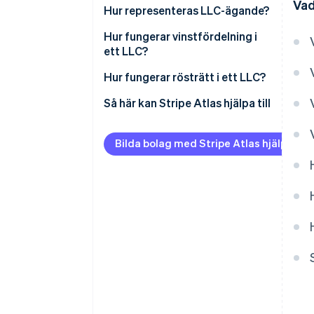
Vad
Hur representeras LLC-ägande?
Hur fungerar vinstfördelning i
ett LLC?
Hur fungerar rösträtt i ett LLC?
Så här kan Stripe Atlas hjälpa till
Ansök till Atlas
Bilda bolag med Stripe Atlas hjälp
Ta emot betalningar och
banktjänster innan ditt EIN
anländer
Kontantfritt aktieköp för
grundare
Automatisk deklaration för val
av skatt enligt 83(b)
Juridiska dokument för företag i
världsklass