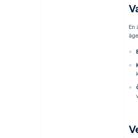
V
Ett kostnadsfritt år med Stripe
Payments, plus 50 000 USD i
partnerkrediter och rabatter
En 
äge
V