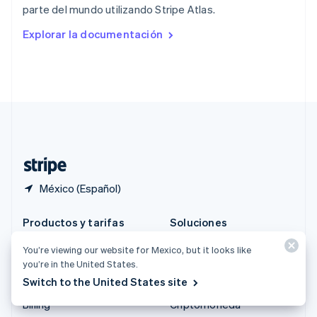
parte del mundo utilizando Stripe Atlas.
English
Rumania
Explorar la documentación
English
Singapur
English
简体中文
Suecia
Svenska
English
Suiza
Deutsch
Français
Italiano
English
Tailandia
ไทย
English
México (Español)
Productos y tarifas
Soluciones
Precios
Empresas
You’re viewing our website for Mexico, but it looks like
Atlas
Startups
you’re in the United States.
Switch to the United States site
Authorization Boost
Comercio agéntico
Billing
Criptomoneda