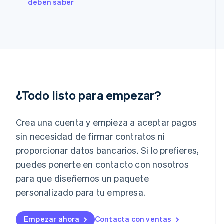
deben saber
Français
English
Gibraltar
English
Grecia
English
Hungría
English
India
English
¿Todo listo para empezar?
Irlanda
English
Crea una cuenta y empieza a aceptar pagos
Italia
Italiano
English
sin necesidad de firmar contratos ni
Japón
proporcionar datos bancarios. Si lo prefieres,
日本語
English
Letonia
puedes ponerte en contacto con nosotros
English
para que diseñemos un paquete
Liechtenstein
personalizado para tu empresa.
Deutsch
English
Lituania
English
Empezar ahora
Contacta con ventas
Luxemburgo