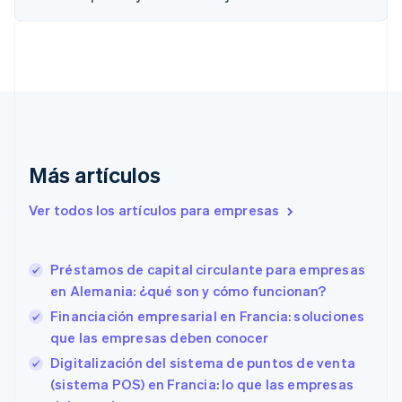
简体中文
English
Chipre
English
Croacia
English
Italiano
Dinamarca
English
Emiratos Árabes Unidos
English
Más artículos
Eslovaquia
English
Ver todos los artículos para empresas
Eslovenia
English
Italiano
España
Préstamos de capital circulante para empresas
Español
English
en Alemania: ¿qué son y cómo funcionan?
Estados Unidos
English
Español
简体中文
Financiación empresarial en Francia: soluciones
Estonia
que las empresas deben conocer
English
Digitalización del sistema de puntos de venta
Finlandia
English
Svenska
(sistema POS) en Francia: lo que las empresas
Francia