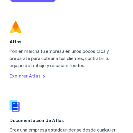
Français
Deutsch
English
Malasia
English
简体中文
Malta
English
México
Español
English
Atlas
Noruega
Pon en marcha tu empresa en unos pocos clics y
English
prepárate para cobrar a tus clientes, contratar tu
Nueva Zelandia
English
equipo de trabajo y recaudar fondos.
Países Bajos
Explorar Atlas
Nederlands
English
Polonia
English
Portugal
Português
English
RAE de Hong Kong, China
English
简体中文
Documentación de Atlas
Reino Unido
English
Crea una empresa estadounidense desde cualquier
República Checa