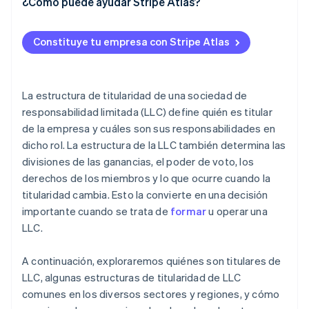
¿Cómo puede ayudar Stripe Atlas?
Solicitud de ingreso a Atlas
Constituye tu empresa con Stripe Atlas
Aceptación de pagos y operaciones bancarias antes
de que llegue tu EIN
Compra de acciones para fundadores sin dinero en
La estructura de titularidad de una sociedad de
efectivo
responsabilidad limitada (LLC) define quién es titular
de la empresa y cuáles son sus responsabilidades en
Presentación automática de la elección de
dicho rol. La estructura de la LLC también determina las
impuestos 83(b)
divisiones de las ganancias, el poder de voto, los
Documentos legales de empresas de primer nivel
derechos de los miembros y lo que ocurre cuando la
titularidad cambia. Esto la convierte en una decisión
Un año sin cargo de Stripe Payments, más $50,000
importante cuando se trata de
formar
u operar una
en créditos y descuentos para socios
LLC.
A continuación, exploraremos quiénes son titulares de
LLC, algunas estructuras de titularidad de LLC
comunes en los diversos sectores y regiones, y cómo