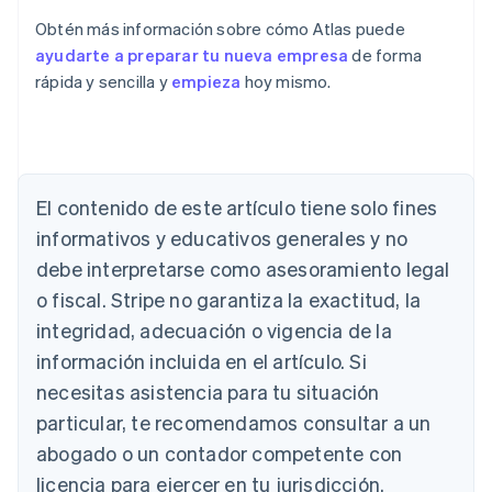
Obtén más información sobre cómo Atlas puede
ayudarte a preparar tu nueva empresa
de forma
rápida y sencilla y
empieza
hoy mismo.
Alemania
El contenido de este artículo tiene solo fines
Deutsch
English
Australia
informativos y educativos generales y no
English
debe interpretarse como asesoramiento legal
Austria
Deutsch
English
o fiscal. Stripe no garantiza la exactitud, la
Bélgica
integridad, adecuación o vigencia de la
Nederlands
Français
Deutsch
English
Brasil
información incluida en el artículo. Si
Português
English
necesitas asistencia para tu situación
Bulgaria
particular, te recomendamos consultar a un
English
Canadá
abogado o un contador competente con
English
Français
licencia para ejercer en tu jurisdicción.
China continental