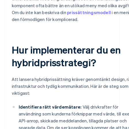
komponent ofta bättre än en utökad meny med olika avgift
Om du inte kan beskriva din
prissättningsmodell
i en meni
den förmodligen för komplicerad.
Hur implementerar du en
hybridprisstrategi?
Att lansera hybridprissättning kräver genomtänkt design, r
infrastruktur och tydlig kommunikation. Här är de steg som
viktigast:
Identifiera rätt värdemätare:
Välj drivkrafter för
användning som kunderna förknippar med värde, till e
API-anrop, skickade meddelanden, tillagda platser och
sparade data. Om de ser kopplingen kommer de att ha 