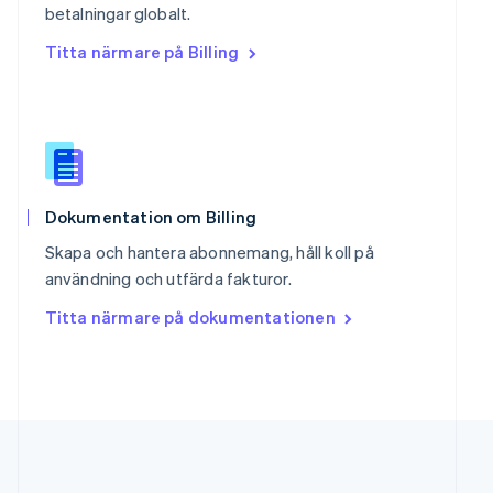
English
简体中文
betalningar globalt.
Slovakien
Titta närmare på Billing
English
Slovenien
English
Italiano
Spanien
Español
English
Storbritannien
English
Sverige
Dokumentation om Billing
Svenska
English
Skapa och hantera abonnemang, håll koll på
Thailand
användning och utfärda fakturor.
ไทย
English
Tjeckien
Titta närmare på dokumentationen
English
Tyskland
Deutsch
English
Ungern
English
USA
English
Español
简体中文
Österrike