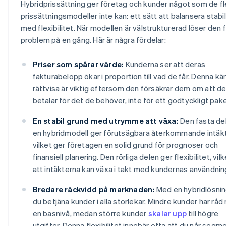
Hybridprissättning ger företag och kunder något som de f
prissättningsmodeller inte kan: ett sätt att balansera stabil
med flexibilitet. När modellen är välstrukturerad löser den f
problem på en gång. Här är några fördelar:
Priser som spårar värde:
Kunderna ser att deras
fakturabelopp ökar i proportion till vad de får. Denna kä
rättvisa är viktig eftersom den försäkrar dem om att d
betalar för det de behöver, inte för ett godtyckligt pake
En stabil grund med utrymme att växa:
Den fasta de
en hybridmodell ger förutsägbara återkommande intäkt
vilket ger företagen en solid grund för prognoser och
finansiell planering. Den rörliga delen ger flexibilitet, vil
att intäkterna kan växa i takt med kundernas användnin
Bredare räckvidd på marknaden:
Med en hybridlösnin
du betjäna kunder i alla storlekar. Mindre kunder har rå
en basnivå, medan större kunder
skalar upp
till högre
utgifter. Denna flexibilitet innebär ofta att du når segm