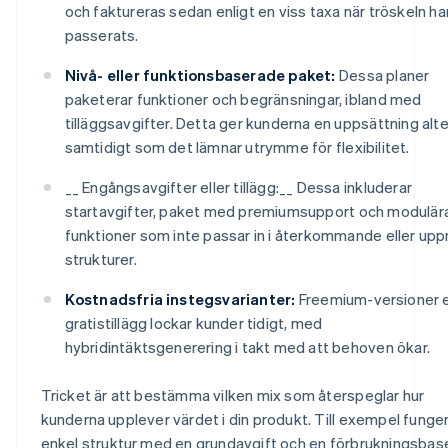
och faktureras sedan enligt en viss taxa när tröskeln ha
passerats.
Nivå- eller funktionsbaserade paket:
Dessa planer
paketerar funktioner och begränsningar, ibland med
tilläggsavgifter. Detta ger kunderna en uppsättning alte
samtidigt som det lämnar utrymme för flexibilitet.
__ Engångsavgifter eller tillägg:__ Dessa inkluderar
startavgifter, paket med premiumsupport och modulär
funktioner som inte passar in i återkommande eller up
strukturer.
Kostnadsfria instegsvarianter:
Freemium-versioner e
gratistillägg lockar kunder tidigt, med
hybridintäktsgenerering i takt med att behoven ökar.
Tricket är att bestämma vilken mix som återspeglar hur
kunderna upplever värdet i din produkt. Till exempel funge
enkel struktur med en grundavgift och en förbrukningsbas