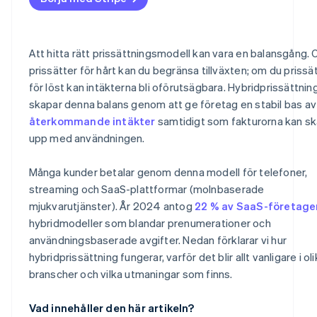
Att hitta rätt prissättningsmodell kan vara en balansgång.
prissätter för hårt kan du begränsa tillväxten; om du prissä
för löst kan intäkterna bli oförutsägbara. Hybridprissättnin
skapar denna balans genom att ge företag en stabil bas av
återkommande intäkter
samtidigt som fakturorna kan sk
upp med användningen.
Många kunder betalar genom denna modell för telefoner,
streaming och SaaS-plattformar (molnbaserade
mjukvarutjänster). År 2024 antog
22 % av SaaS-företage
hybridmodeller som blandar prenumerationer och
användningsbaserade avgifter. Nedan förklarar vi hur
hybridprissättning fungerar, varför det blir allt vanligare i ol
branscher och vilka utmaningar som finns.
Vad innehåller den här artikeln?