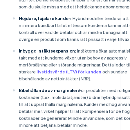
som du skulle missa med ett heltäckande abonnemang
Nöjdare, lojalare kunder:
Hybridmodeller tenderar att
minimera kundbortfallet eftersom kunderna känner att 
kontroll över vad de betalar och är mindre benägna att
överge en produkt som känns rätt prissatt i varje tillväx
Inbyggd intäktsexpansion:
Intäkterna ökar automatisk
takt med att kunderna växer, utan behov av aggressiv
merförsäljning eller störande migreringar. Detta leder til
starkare
livstidsvärde (LTV) för kunden
och sundare
bibehållande av nettointäkter (NRR).
Bibehållande av marginaler:
För produkter med rörliga
kostnader (t.ex. molndatatjänster) bidrar hybridprissät
till att upprätthålla marginalerna. Kunder med hög anvä
betalar mer, vilket hjälper till att kompensera för de hö
kostnader de genererar. Mindre användare, som det ko
mindre att betjäna, betalar mindre.