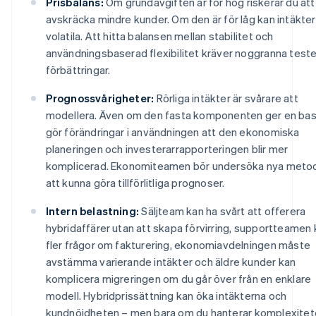
Prisbalans:
Om grundavgiften är för hög riskerar du att
avskräcka mindre kunder. Om den är för låg kan intäkter
volatila. Att hitta balansen mellan stabilitet och
användningsbaserad flexibilitet kräver noggranna teste
förbättringar.
Prognossvårigheter:
Rörliga intäkter är svårare att
modellera. Även om den fasta komponenten ger en basl
gör förändringar i användningen att den ekonomiska
planeringen och investerarrapporteringen blir mer
komplicerad. Ekonomiteamen bör undersöka nya metod
att kunna göra tillförlitliga prognoser.
Intern belastning:
Säljteam kan ha svårt att offerera
hybridaffärer utan att skapa förvirring, supportteamen 
fler frågor om fakturering, ekonomiavdelningen måste
avstämma varierande intäkter och äldre kunder kan
komplicera migreringen om du går över från en enklare
modell. Hybridprissättning kan öka intäkterna och
kundnöjdheten – men bara om du hanterar komplexitet