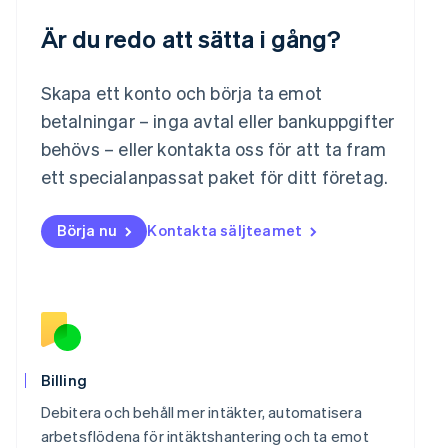
Français
Deutsch
English
Är du redo att sätta i gång?
Malaysia
English
简体中文
Malta
Skapa ett konto och börja ta emot
English
Mexiko
betalningar – inga avtal eller bankuppgifter
Español
English
behövs – eller kontakta oss för att ta fram
Nederländerna
ett specialanpassat paket för ditt företag.
Nederlands
English
Norge
English
Börja nu
Kontakta säljteamet
Nya Zeeland
English
Polen
English
Portugal
Português
English
Rumänien
English
Billing
Schweiz
Debitera och behåll mer intäkter, automatisera
Deutsch
Français
Italiano
English
Singapore
arbetsflödena för intäktshantering och ta emot