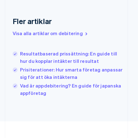
English
Hongkong SAR, Kina
English
简体中文
Fler artiklar
Indien
English
Visa alla artiklar om debitering
Irland
English
Italien
Resultatbaserad prissättning: En guide till
Italiano
English
Japan
hur du kopplar intäkter till resultat
日本語
English
Prisiterationer: Hur smarta företag anpassar
Kanada
sig för att öka intäkterna
English
Français
Kroatien
Vad är appdebitering? En guide för japanska
English
Italiano
appföretag
Lettland
English
Liechtenstein
Deutsch
English
Litauen
English
Luxemburg