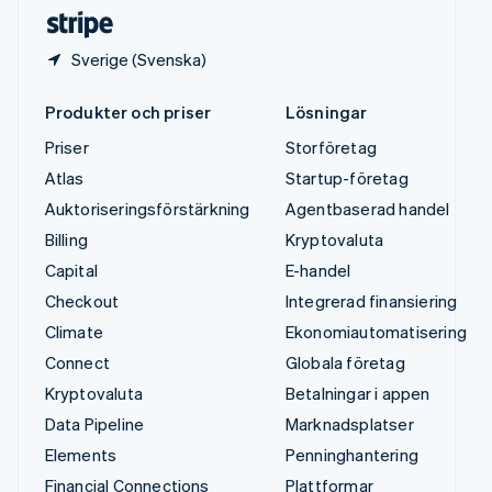
Deutsch
English
Sverige (Svenska)
Produkter och priser
Lösningar
Priser
Storföretag
Atlas
Startup-företag
Auktoriseringsförstärkning
Agentbaserad handel
Billing
Kryptovaluta
Capital
E-handel
Checkout
Integrerad finansiering
Climate
Ekonomiautomatisering
Connect
Globala företag
Kryptovaluta
Betalningar i appen
Data Pipeline
Marknadsplatser
Elements
Penninghantering
Financial Connections
Plattformar