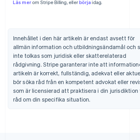
Läs mer
om Stripe Billing, eller
börja
idag.
Nederlands
Français
Deutsch
English
Brasilien
Português
English
Bulgarien
English
Cypern
Innehållet i den här artikeln är endast avsett för
English
allmän information och utbildningsändamål och 
Danmark
inte tolkas som juridisk eller skatterelaterad
English
Estland
rådgivning. Stripe garanterar inte att information
English
artikeln är korrekt, fullständig, adekvat eller aktue
Fastlandskina
简体中文
English
bör söka råd från en kompetent advokat eller revi
Finland
som är licensierad att praktisera i din jurisdiktion 
English
Svenska
Frankrike
råd om din specifika situation.
Français
English
Förenade Arabemiraten
English
Gibraltar
English
Grekland