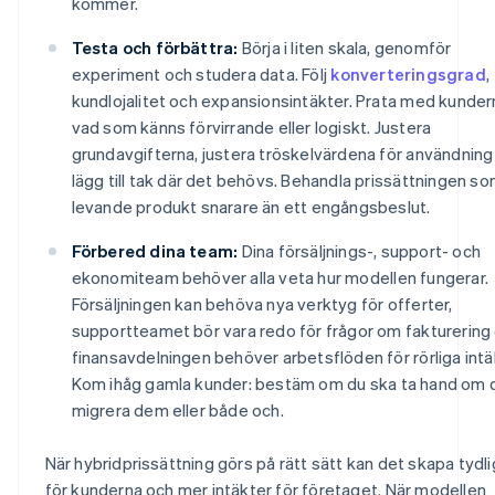
kommer.
Testa och förbättra:
Börja i liten skala, genomför
experiment och studera data. Följ
konverteringsgrad
,
kundlojalitet och expansionsintäkter. Prata med kunde
vad som känns förvirrande eller logiskt. Justera
grundavgifterna, justera tröskelvärdena för användning 
lägg till tak där det behövs. Behandla prissättningen s
levande produkt snarare än ett engångsbeslut.
Förbered dina team:
Dina försäljnings-, support- och
ekonomiteam behöver alla veta hur modellen fungerar.
Försäljningen kan behöva nya verktyg för offerter,
supportteamet bör vara redo för frågor om fakturering
finansavdelningen behöver arbetsflöden för rörliga intä
Kom ihåg gamla kunder: bestäm om du ska ta hand om 
migrera dem eller både och.
När hybridprissättning görs på rätt sätt kan det skapa tydl
för kunderna och mer intäkter för företaget. När modellen