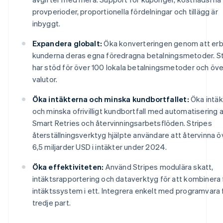
provperioder, proportionella fördelningar och tillägg är
inbyggt.
Expandera globalt:
Öka konverteringen genom att erb
kunderna deras egna föredragna betalningsmetoder. St
har stöd för över 100 lokala betalningsmetoder och öve
valutor.
Öka intäkterna och minska kundbortfallet:
Öka intäk
och minska ofrivilligt kundbortfall med automatisering 
Smart Retries och återvinningsarbetsflöden. Stripes
återställningsverktyg hjälpte användare att återvinna ö
6,5 miljarder USD i intäkter under 2024.
Öka effektiviteten:
Använd Stripes modulära skatt,
intäktsrapportering och dataverktyg för att kombinera 
intäktssystem i ett. Integrera enkelt med programvara 
Australien
tredje part.
English
Belgien