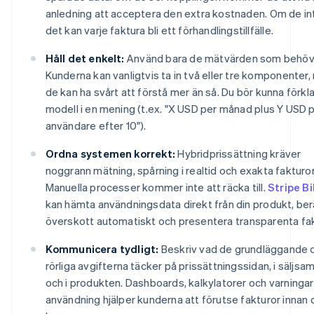
anledning att acceptera den extra kostnaden. Om de in
det kan varje faktura bli ett förhandlingstillfälle.
Håll det enkelt:
Använd bara de mätvärden som behöv
Kunderna kan vanligtvis ta in två eller tre komponenter
de kan ha svårt att förstå mer än så. Du bör kunna förkla
modell i en mening (t.ex. "X USD per månad plus Y USD 
användare efter 10").
Ordna systemen korrekt:
Hybridprissättning kräver
noggrann mätning, spårning i realtid och exakta fakturor
Manuella processer kommer inte att räcka till.
Stripe Bi
kan hämta användningsdata direkt från din produkt, be
överskott automatiskt och presentera transparenta fak
Kommunicera tydligt:
Beskriv vad de grundläggande 
rörliga avgifterna täcker på prissättningssidan, i säljsam
och i produkten. Dashboards, kalkylatorer och varninga
användning hjälper kunderna att förutse fakturor innan 