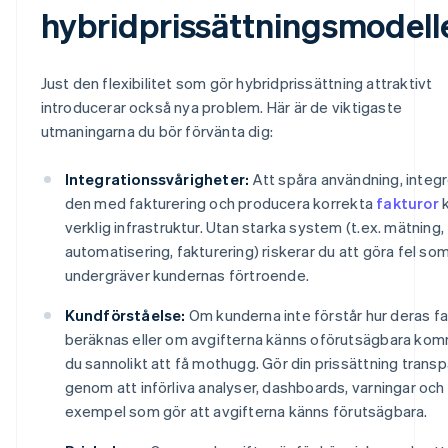
hybridprissättningsmodell
Just den flexibilitet som gör hybridprissättning attraktivt
introducerar också nya problem. Här är de viktigaste
utmaningarna du bör förvänta dig:
Integrationssvårigheter:
Att spåra användning, integ
den med fakturering och producera korrekta
fakturor
k
verklig infrastruktur. Utan starka system (t.ex. mätning,
automatisering, fakturering) riskerar du att göra fel so
undergräver kundernas förtroende.
Kundförståelse:
Om kunderna inte förstår hur deras fa
beräknas eller om avgifterna känns oförutsägbara ko
du sannolikt att få mothugg. Gör din prissättning trans
genom att införliva analyser, dashboards, varningar och
exempel som gör att avgifterna känns förutsägbara.