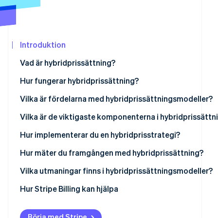
Identitetsverifiering online
Partner
Stripe App Marketplace
Introduktion
Stripe Sessions 2026
Vad är hybridprissättning?
Se hur Stripe bygger den ekonomiska in
Titta nu
Hur fungerar hybridprissättning?
Vilka är fördelarna med hybridprissättningsmodeller?
Vilka är de viktigaste komponenterna i hybridprissättn
Hur implementerar du en hybridprisstrategi?
Hur mäter du framgången med hybridprissättning?
Vilka utmaningar finns i hybridprissättningsmodeller?
Hur Stripe Billing kan hjälpa
Börja med Stripe