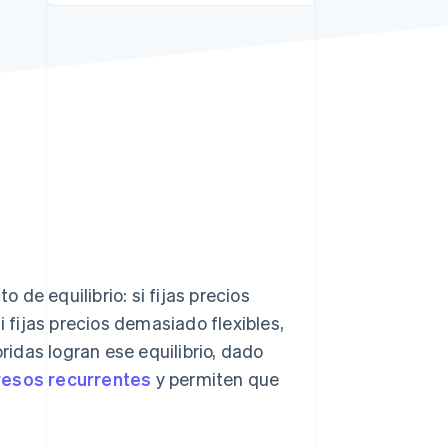
Sesiones de Stripe
2026
Descubre cómo Stripe
construye la
infraestructura
económica para la IA.
Mirar ahora
de equilibrio: si fijas precios
i fijas precios demasiado flexibles,
bridas logran ese equilibrio, dado
resos recurrentes
y permiten que