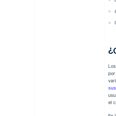
¿
Los
por
var
sus
usu
el c
En 