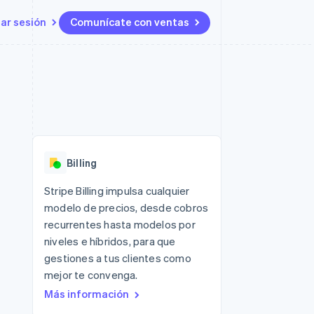
iar sesión
Comunícate con ventas
Recursos
Ecosistema
Contacto
 marketplaces
Más
Integraciones de aplicaciones
Socios
Contacta con ventas
Product roadmap
s
Ejemplos de código
Stripe App Marketplace
Conviértete en socio
Ver lo que viene
ataformas
Blog de desarrolladores
Estado de la API
Radar
Prevención de fraude
Billing
Atlas
Constitución de una startup
 lucro
Stripe Billing impulsa cualquier
modelo de precios, desde cobros
Climate
Eliminación de dióxido de
recurrentes hasta modelos por
carbono
niveles e híbridos, para que
gestiones a tus clientes como
mejor te convenga.
Más información