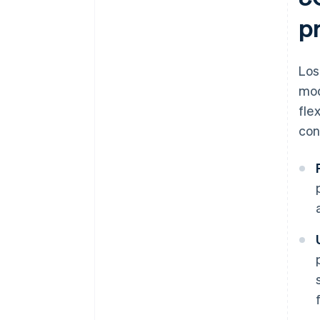
p
Los
mod
fle
con