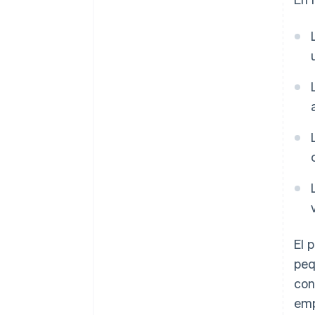
El 
peq
con
emp