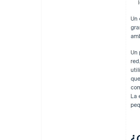
Un 
gra
amb
Un 
red
uti
que
com
La 
peq
¿