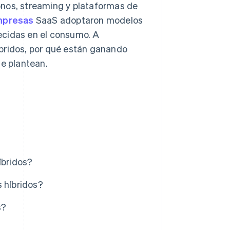
onos, streaming y plataformas de
mpresas
SaaS adoptaron modelos
ecidas en el consumo. A
íbridos, por qué están ganando
ue plantean.
íbridos?
 híbridos?
s?