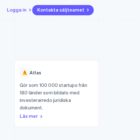
Logga in
Kontakta säljteamet
Resurser
Ecosystem
Kontakt
ch
Mer
er
Appintegrationer
Partner
Kontakta säljteamet
Product roadmap
Kodexempel
Stripe App Marketplace
Bli partner
Se vad som kommer härnäst
Utvecklarblogg
r plattformar
tid
API-status
Radar
Bedrägeribekämpning
Atlas
Atlas
Bolagsbildning för startups
Gör som 100 000 startups från
180 länder som bildats med
Climate
Koldioxidinfångning
investerarredo juridiska
dokument.
Identity
Identitetsverifiering online
Läs mer