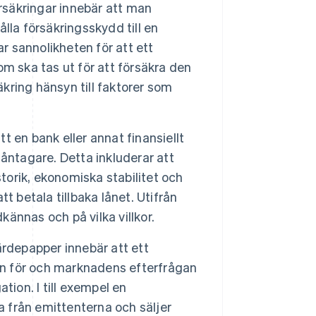
säkringar innebär att man
lla försäkringsskydd till en
r sannolikheten för att ett
m ska tas ut för att försäkra den
äkring hänsyn till faktorer som
 en bank eller annat finansiellt
 låntagare. Detta inkluderar att
storik, ekonomiska stabilitet och
t betala tillbaka lånet. Utifrån
ännas och på vilka villkor.
depapper innebär att ett
ken för och marknadens efterfrågan
ation. I till exempel en
a från emittenterna och säljer