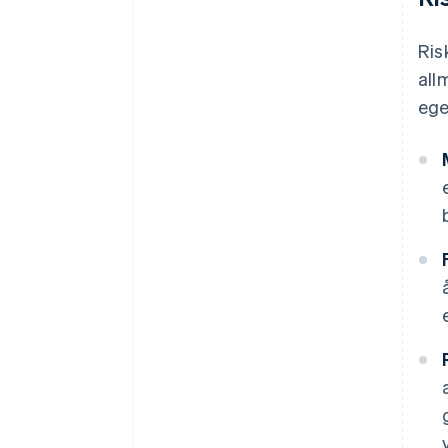
Ris
all
ege