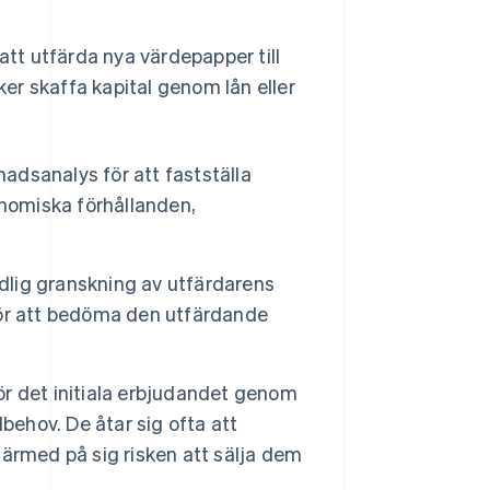
tt utfärda nya värdepapper till
er skaffa kapital genom lån eller
dsanalys för att fastställa
onomiska förhållanden,
dlig granskning av utfärdarens
ör att bedöma den utfärdande
för det initiala erbjudandet genom
behov. De åtar sig ofta att
 därmed på sig risken att sälja dem