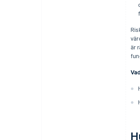
Ris
vär
är 
fun
Vad
H