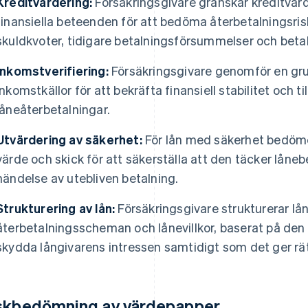
Kreditvärdering:
Försäkringsgivare granskar kreditvärdi
finansiella beteenden för att bedöma återbetalningsrisk
skuldkvoter, tidigare betalningsförsummelser och betal
Inkomstverifiering:
Försäkringsgivare genomför en grun
inkomstkällor för att bekräfta finansiell stabilitet och t
låneåterbetalningar.
Utvärdering av säkerhet:
För lån med säkerhet bedöme
värde och skick för att säkerställa att den täcker låneb
händelse av utebliven betalning.
Strukturering av lån:
Försäkringsgivare strukturerar lånet
återbetalningsscheman och lånevillkor, baserat på den 
skydda långivarens intressen samtidigt som det ger rättv
skbedömning av värdepapper