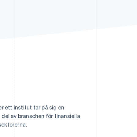
Stripe Sessions 2026
Se hur Stripe bygger den
ekonomiska
infrastrukturen för AI.
Titta nu
 ett institut tar på sig en
l del av branschen för finansiella
ssektorerna.