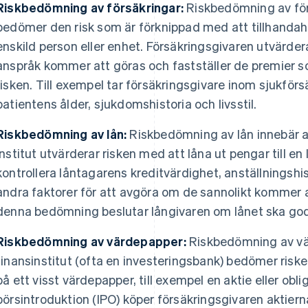
Riskbedömning av försäkringar:
Riskbedömning av för
bedömer den risk som är förknippad med att tillhandahå
enskild person eller enhet. Försäkringsgivaren utvärdera
anspråk kommer att göras och fastställer de premier so
risken. Till exempel tar försäkringsgivare inom sjukförs
patientens ålder, sjukdomshistoria och livsstil.
Riskbedömning av lån:
Riskbedömning av lån innebär att
institut utvärderar risken med att låna ut pengar till en
kontrollera låntagarens kreditvärdighet, anställningshi
andra faktorer för att avgöra om de sannolikt kommer at
denna bedömning beslutar långivaren om lånet ska godk
Riskbedömning av värdepapper:
Riskbedömning av vär
finansinstitut (ofta en investeringsbank) bedömer ris
på ett visst värdepapper, till exempel en aktie eller oblig
börsintroduktion (IPO) köper försäkringsgivaren aktiern