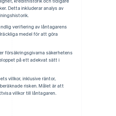
ghet, kredithistorik och tidigare
er. Detta inkluderar analys av
ningshistorik.
dlig verifiering av låntagarens
illräckliga medel för att göra
r försäkringsgivarna säkerhetens
eloppet på ett adekvat sätt i
s villkor, inklusive räntor,
beräknade risken. Målet är att
isa villkor till låntagaren.