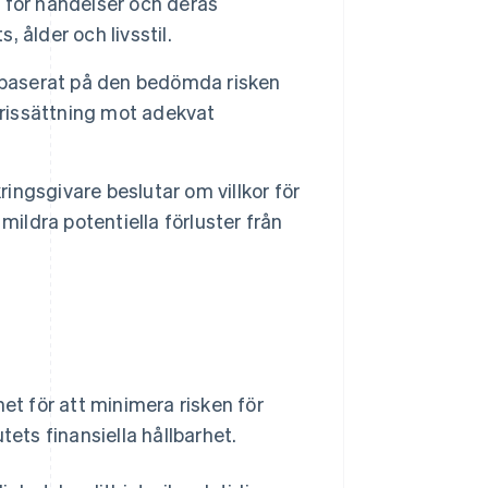
 för händelser och deras
, ålder och livsstil.
r baserat på den bedömda risken
prissättning mot adekvat
ingsgivare beslutar om villkor för
mildra potentiella förluster från
t för att minimera risken för
tets finansiella hållbarhet.