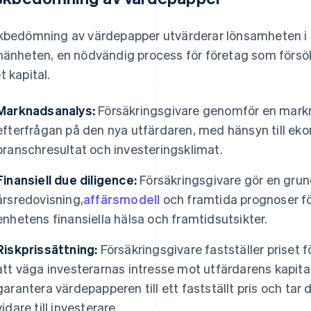
kbedömning av värdepapper utvärderar lönsamheten i a
mänheten, en nödvändig process för företag som försök
t kapital.
Marknadsanalys:
Försäkringsgivare genomför en markna
efterfrågan på den nya utfärdaren, med hänsyn till ek
branschresultat och investeringsklimat.
Finansiell due diligence:
Försäkringsgivare gör en grun
årsredovisning,
affärsmodell
och framtida prognoser f
enhetens finansiella hälsa och framtidsutsikter.
Riskprissättning:
Försäkringsgivare fastställer priset 
att väga investerarnas intresse mot utfärdarens kapital
garantera värdepapperen till ett fastställt pris och tar
vidare till investerare.