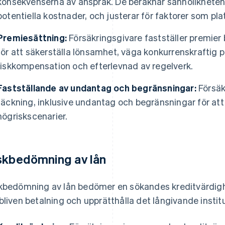
konsekvenserna av anspråk. De beräknar sannolikheten
potentiella kostnader, och justerar för faktorer som plats
Premiesättning:
Försäkringsgivare fastställer premie
för att säkerställa lönsamhet, väga konkurrenskraftig 
riskkompensation och efterlevnad av regelverk.
Fastställande av undantag och begränsningar:
Försäkr
täckning, inklusive undantag och begränsningar för att 
högriskscenarier.
skbedömning av lån
kbedömning av lån bedömer en sökandes kreditvärdighe
bliven betalning och upprätthålla det långivande institu