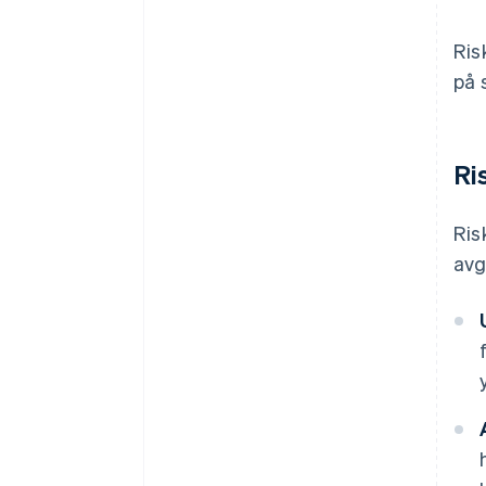
Ris
på 
Ri
Ris
avg