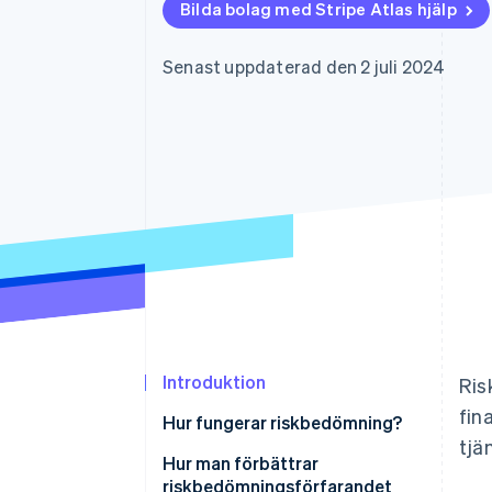
Bilda bolag med Stripe Atlas hjälp
Accelererad kassaprocess
Financial Connections
Länkade finanskontodata
Senast uppdaterad den 2 juli 2024
Introduktion
Ris
fin
Hur fungerar riskbedömning?
tjä
Riskbedömning av försäkringar
Hur man förbättrar
riskbedömningsförfarandet