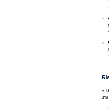
Ri
Ris
ute