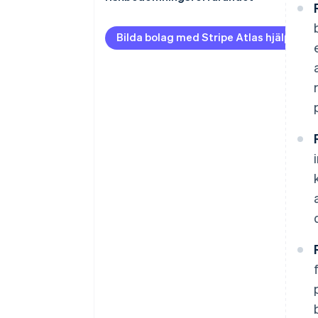
Riskbedömning av lån
Förenkla hanteringen
Riskbedömning av värdepapper
Bilda bolag med Stripe Atlas hjälp
Prioritera dataintegritet
Tvärsektoriella tekniker
Inkorporera globala datainsikter
Förhindra bedrägerier
Utför kvalitetskontroller av
riskbedömning
Standardisera och
automatisera processer