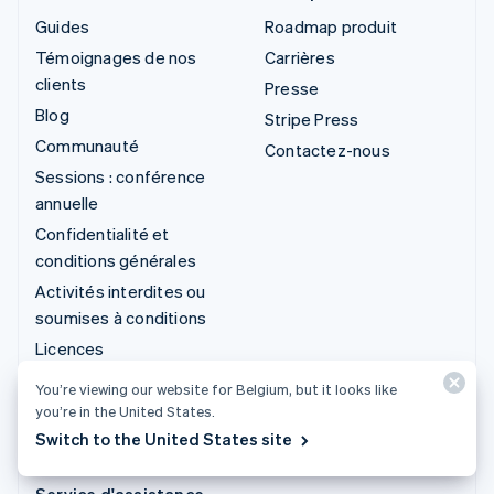
Guides
Roadmap produit
Témoignages de nos
Carrières
clients
Presse
Blog
Stripe Press
Communauté
Contactez-nous
Sessions : conférence
annuelle
Confidentialité et
conditions générales
Activités interdites ou
soumises à conditions
Licences
Plan du site
You’re viewing our website for Belgium, but it looks like
Paramètres des cookies
you’re in the United States.
Switch to the United States site
Plus de ressources
Service d'assistance