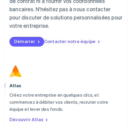
de contrat ni à fournir vos coordonnées
Deutsch
English
Lituanie
bancaires. N'hésitez pas à nous contacter
English
pour discuter de solutions personnalisées pour
Luxembourg
votre entreprise.
Français
Deutsch
English
Malaisie
English
简体中文
Démarrer
Contacter notre équipe
Malte
English
Mexique
Español
English
Norvège
English
Nouvelle-Zélande
English
Atlas
Pays-Bas
Créez votre entreprise en quelques clics, et
Nederlands
English
commencez à débiter vos clients, recruter votre
Pologne
English
équipe et lever des fonds.
Portugal
Découvrir Atlas
Português
English
R.A.S. de Hong Kong, Chine