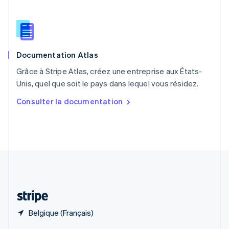
English
简体中文
République tchèque
English
Roumanie
English
Documentation Atlas
Royaume-Uni
English
Grâce à Stripe Atlas, créez une entreprise aux États-
Singapour
Unis, quel que soit le pays dans lequel vous résidez.
English
简体中文
Slovaquie
Consulter la documentation
English
Slovénie
English
Italiano
Suède
Svenska
English
Suisse
Deutsch
Français
Italiano
English
Thaïlande
ไทย
English
Belgique (Français)