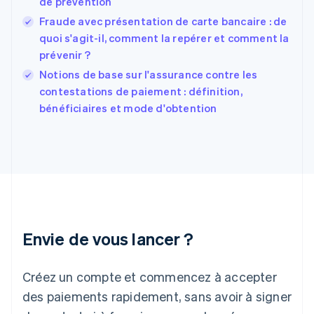
de prévention
English
Español
简体中文
Finlande
Fraude avec présentation de carte bancaire : de
English
Svenska
quoi s'agit-il, comment la repérer et comment la
France
prévenir ?
Français
English
Notions de base sur l'assurance contre les
Gibraltar
English
contestations de paiement : définition,
Grèce
bénéficiaires et mode d'obtention
English
Hongrie
English
Inde
English
Irlande
English
Italie
Italiano
English
Envie de vous lancer ?
Japon
日本語
English
Créez un compte et commencez à accepter
Lettonie
English
des paiements rapidement, sans avoir à signer
Liechtenstein