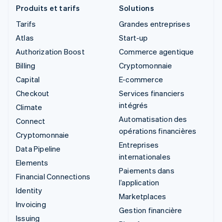
Produits et tarifs
Solutions
Tarifs
Grandes entreprises
Atlas
Start-up
Authorization Boost
Commerce agentique
Billing
Cryptomonnaie
Capital
E-commerce
Checkout
Services financiers
intégrés
Climate
Automatisation des
Connect
opérations financières
Cryptomonnaie
Entreprises
Data Pipeline
internationales
Elements
Paiements dans
Financial Connections
l’application
Identity
Marketplaces
Invoicing
Gestion financière
Issuing