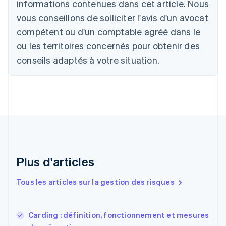
informations contenues dans cet article. Nous
Nederlands
Français
Deutsch
English
Brésil
vous conseillons de solliciter l'avis d'un avocat
Português
English
compétent ou d'un comptable agréé dans le
Bulgarie
ou les territoires concernés pour obtenir des
English
Canada
conseils adaptés à votre situation.
English
Français
Chine continentale
简体中文
English
Chypre
English
Croatie
English
Italiano
Danemark
English
Émirats arabes unis
Plus d'articles
English
Espagne
Tous les articles sur la gestion des risques
Español
English
Estonie
English
Carding : définition, fonctionnement et mesures
États-Unis