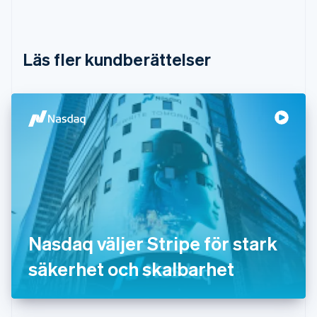
English
Danmark
English
Estland
Läs fler kundberättelser
English
Fastlandskina
简体中文
English
Finland
English
Svenska
Frankrike
Français
English
Förenade Arabemiraten
English
Gibraltar
English
Grekland
English
Nasdaq väljer Stripe för stark
Hongkong SAR, Kina
säkerhet och skalbarhet
English
简体中文
Indien
English
Irland