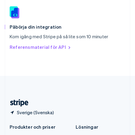
Español
English
Storbritannien
English
Sverige
Svenska
English
Påbörja din integration
Thailand
Kom igång med Stripe på så lite som 10 minuter
ไทย
English
Tjeckien
Referensmaterial för API
English
Tyskland
Deutsch
English
Ungern
English
USA
English
Español
简体中文
Österrike
Deutsch
English
Sverige (Svenska)
Produkter och priser
Lösningar