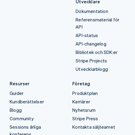
Utvecklare
Dokumentation
Referensmaterial för
API
API-status
API-changelog
Bibliotek och SDK:er
Stripe Projects
Utvecklarblogg
Resurser
Företag
Guider
Produktplan
Kundberättelser
Karriärer
Blogg
Nyhetsrum
Community
Stripe Press
Sessions årliga
Kontakta säljteamet
konferens