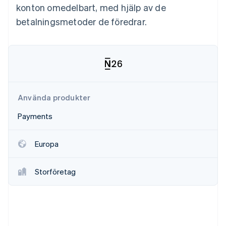
Identitetsverifiering online
konton omedelbart, med hjälp av de
Partner
Stripe App Marketplace
betalningsmetoder de föredrar.
Stripe Sessions 2026
Se hur Stripe bygger den ekonomiska inf
Titta nu
Använda produkter
Payments
Europa
Storföretag