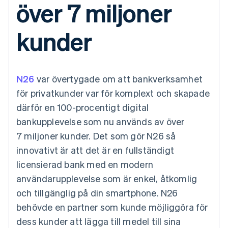
över 7 miljoner
Godkännandeoptimeringar
Recognition
Företag
Plattformar
Erbjud
Link
Automatiserad
SaaS
användningsbaserad
Accelererad kassaprocess
redovisning
Produktplan
fakturering
kunder
Financial Connections
Stripe Sigma
Sessions årliga
Utfärda stablecoin-
Länkade finanskontodata
Anpassade
konferens
stödda kort
rapporter
Karriärer
Tillhandahåll och
Efter bransch
Data Pipeline
Nyhetsrum
hantera tjänster med
Datasynkronisering
Stripe Press
agenter
N26
var övertygade om att bankverksamhet
AI-företag
Kreatörsekonomi
för privatkunder var för komplext och skapade
Spel
därför en 100-procentigt digital
Besöksnäring, resor
Kontakt
Mer
Resurser
och fritid
bankupplevelse som nu används av över
Product roadmap
Försäkringsbolag
Kontakta säljteamet
Se vad som kommer härnäst
Media och
Appintegrationer
7 miljoner kunder. Det som gör N26 så
Bli partner
underhållning
Kodexempel
Radar
innovativt är att det är en fullständigt
Ideella organisationer
Utvecklarblogg
Bedrägeribekämpning
Professionella tjänster
API-status
licensierad bank med en modern
Offentlig sektor
Atlas
användarupplevelse som är enkel, åtkomlig
Detaljhandel
Bolagsbildning för startups
och tillgänglig på din smartphone. N26
Climate
behövde en partner som kunde möjliggöra för
Koldioxidinfångning
Ecosystem
dess kunder att lägga till medel till sina
Identity