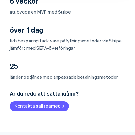
6 veckor
att bygga en MVP med Stripe
över 1 dag
tidsbesparing tack vare påfyllningsmetoder via Stripe
jämfört med SEPA-överföringar
25
länder betjänas med anpassade betalningsmetoder
Australien
English
Är du redo att sätta igång?
Belgien
Nederlands
Français
Deutsch
English
Kontakta säljteamet
Brasilien
Português
English
Bulgarien
English
Cypern