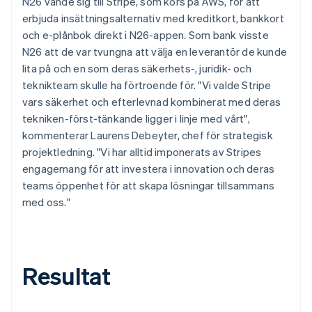
N26 vände sig till Stripe, som körs på AWS, för att
erbjuda insättningsalternativ med kreditkort, bankkort
och e-plånbok direkt i N26-appen. Som bank visste
N26 att de var tvungna att välja en leverantör de kunde
lita på och en som deras säkerhets-, juridik- och
teknikteam skulle ha förtroende för. "Vi valde Stripe
vars säkerhet och efterlevnad kombinerat med deras
tekniken-först-tänkande ligger i linje med vårt",
kommenterar Laurens Debeyter, chef för strategisk
projektledning. "Vi har alltid imponerats av Stripes
engagemang för att investera i innovation och deras
teams öppenhet för att skapa lösningar tillsammans
med oss."
Resultat