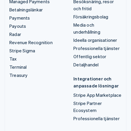
Managed Payments
Besöksnäring, resor
och fritid
Betalningslänkar
Försäkringsbolag
Payments
Media och
Payouts
underhållning
Radar
Ideella organisationer
Revenue Recognition
Professionella tjänster
Stripe Sigma
Offentlig sektor
Tax
Detaljhandel
Terminal
Treasury
Integrationer och
anpassade lösningar
Stripe App Marketplace
Stripe Partner
Ecosystem
Professionella tjänster