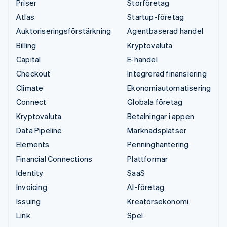
Priser
Storföretag
Atlas
Startup-företag
Auktoriseringsförstärkning
Agentbaserad handel
Billing
Kryptovaluta
Capital
E-handel
Checkout
Integrerad finansiering
Climate
Ekonomiautomatisering
Connect
Globala företag
Kryptovaluta
Betalningar i appen
Data Pipeline
Marknadsplatser
Elements
Penninghantering
Financial Connections
Plattformar
Identity
SaaS
Invoicing
AI-företag
Issuing
Kreatörsekonomi
Link
Spel