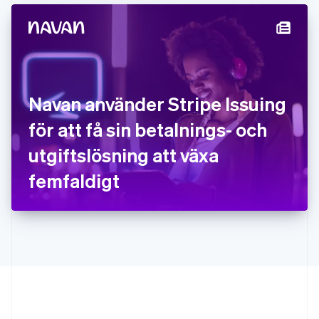
English
Italien
Italiano
English
Japan
日本語
English
Kanada
English
Français
Navan använder Stripe Issuing
Kroatien
English
Italiano
för att få sin betalnings- och
Lettland
English
utgiftslösning att växa
Liechtenstein
femfaldigt
Deutsch
English
Litauen
English
Luxemburg
Français
Deutsch
English
Malaysia
English
简体中文
Malta
English
Mexiko