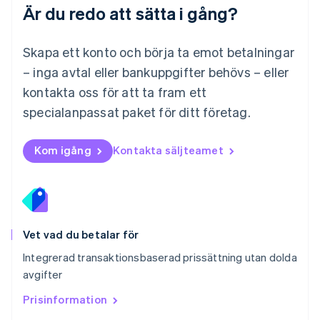
Español
English
Är du redo att sätta i gång?
Nederländerna
Nederlands
English
Norge
Skapa ett konto och börja ta emot betalningar
English
– inga avtal eller bankuppgifter behövs – eller
Nya Zeeland
kontakta oss för att ta fram ett
English
Polen
specialanpassat paket för ditt företag.
English
Portugal
Português
English
Kom igång
Kontakta säljteamet
Rumänien
English
Schweiz
Deutsch
Français
Italiano
English
Singapore
English
简体中文
Vet vad du betalar för
Slovakien
Integrerad transaktionsbaserad prissättning utan dolda
English
avgifter
Slovenien
English
Italiano
Prisinformation
Spanien