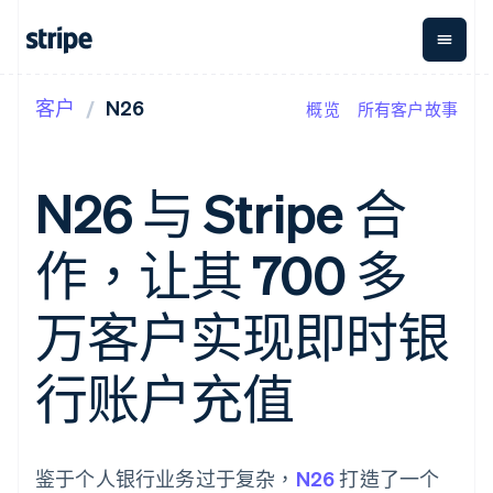
客户
N26
概览
所有客户故事
按企业阶段
文档
学习
支付
营收
资金管
平台
理
易市
大型企业
Stripe 文档
博客
Payments
Billing
初创企业
API 参考文档
客户案例
N26 与 Stripe 合
在线支付
经常性收入
Global
Conn
库与 SDK
指南
Managed
Metronome
Payouts
Stripe Apps
Payments
按用量计费
平台
作，让其 700 多
备案商家解决
Subscriptions
向第三
按应用场景
方案
方打款
支持
订阅管理
Payment links
Crypto
指南
智能体商务
万客户实现即时银
Invoicing
钱包、
加密货币
获取支持
无代码支付
一次性或定期
稳定币
电子商务
接受线上付款
托管支持方案
Checkout
账单
发行和
嵌入式金融
实施预置结账流程
专业服务
行账户充值
预构建支付界
Tax
发卡基
财务自动化
构建平台或交易市场
面
销售税和增值
础设施
全球化企业
管理订阅
Elements
税自动化
应用内支付
提供按用量计费
灵活的 UI 组件
Revenue
交易市场
发行稳定币支持的支付卡
支付方式
Recognition
公司
资金管理
通过智能体配置和管理服
鉴于个人银行业务过于复杂，
支持 125 种以
会计自动化
N26
打造了一个
平台
务