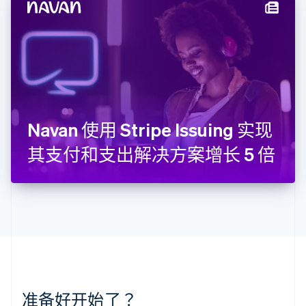
English
立陶宛
English
列支敦士登
Deutsch
English
卢森堡
Français
Deutsch
English
罗马尼亚
English
Navan 使用 Stripe Issuing 实现
马尔他
English
其支付和支出解决方案增长 5 倍
马来西亚
English
简体中文
美国
English
Español
简体中文
墨西哥
Español
English
挪威
English
葡萄牙
Português
English
准备好开始了？
日本