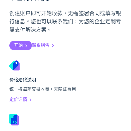
日本語
English
瑞典
创建账户即可开始收款，无需签署合同或填写银
Svenska
English
瑞士
行信息。您也可以联系我们，为您的企业定制专
Deutsch
Français
Italiano
English
属支付解决方案。
塞浦路斯
English
斯洛伐克
开始
联系销售
English
斯洛文尼亚
English
Italiano
泰国
ไทย
English
希腊
价格始终透明
English
统一按每笔交易收费，无隐藏费用
西班牙
Español
English
定价详情
新加坡
English
简体中文
新西兰
English
匈牙利