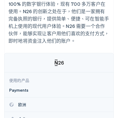
上
Stripe Sigma
产品路线图
100% 的数字银行体验，现有 700 多万客户在
SaaS
自定义报告
Authorization
Sessions 年度大会
使用。N26 的创新之处在于，他们是一家拥有
Boost
Data Pipeline
招聘
支付成功率优
数据同步
资讯中心
完备执照的银行，提供简单、便捷、可在智能手
化
资源
Stripe Press
机上使用的现代用户体验。N26 需要一个合作
Link
按行业
加速结账
应用集成
伙伴，能够实现让客户用他们喜欢的支付方式，
AI 企业
代码示例
即时地将资金注入他们的账户。
创作者经济
开发者博客
联系
游戏
API 状态
酒店、旅游与休闲
联系销售
更多
保险
成为合作伙伴
Product roadmap
媒体与娱乐
了解未来规划
非营利组织
专业服务
Radar
公共部门
欺诈防范
零售
使用的产品
Atlas
初创企业注册
Payments
Climate
生态系统
碳移除
欧洲
合作伙伴
Stripe App Marketplace