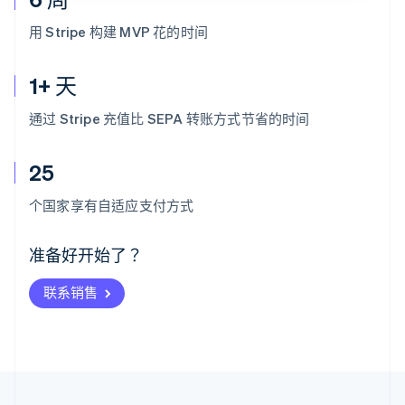
用 Stripe 构建 MVP 花的时间
1+ 天
通过 Stripe 充值比 SEPA 转账方式节省的时间
25
阿联酋
English
个国家享有自适应支付方式
爱尔兰
English
爱沙尼亚
准备好开始了？
English
奥地利
联系销售
Deutsch
English
澳大利亚
English
巴西
Português
English
保加利亚