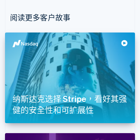
English
比利时
Nederlands
Français
Deutsch
English
阅读更多客户故事
波兰
English
丹麦
English
德国
Deutsch
English
法国
Français
English
芬兰
English
Svenska
荷兰
Nederlands
English
纳斯达克选择 Stripe，看好其强
加拿大
English
Français
健的安全性和可扩展性
捷克
English
克罗地亚
English
Italiano
拉脱维亚