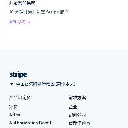
English
开始您的集成
意大利
10 分钟开通并运营 Stripe 账户
Italiano
English
印度
API 参考
English
英国
English
直布罗陀
English
中国内地
简体中文
English
中国香港特别行政区
English
简体中文
中国香港特别行政区 (简体中文)
产品和定价
解决方案
定价
企业
Atlas
初创公司
Authorization Boost
智能体商务