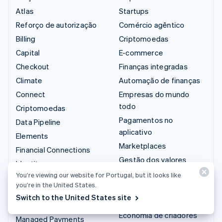
Atlas
Startups
Reforço de autorização
Comércio agêntico
Billing
Criptomoedas
Capital
E-commerce
Checkout
Finanças integradas
Climate
Automação de finanças
Connect
Empresas do mundo
todo
Criptomoedas
Pagamentos no
Data Pipeline
aplicativo
Elements
Marketplaces
Financial Connections
Gestão dos valores
Identity
Plataformas
You’re viewing our website for Portugal, but it looks like
Invoicing
you’re in the United States.
SaaS
Issuing
Switch to the United States site
Empresas de IA
Link
Economia de criadores
Managed Payments