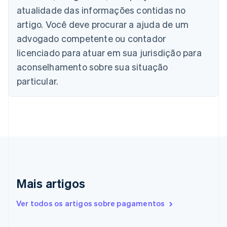
Bulgária
atualidade das informações contidas no
English
artigo. Você deve procurar a ajuda de um
Canadá
advogado competente ou contador
English
Français
China continental
licenciado para atuar em sua jurisdição para
简体中文
English
aconselhamento sobre sua situação
Chipre
English
particular.
Croácia
English
Italiano
Dinamarca
English
Emirados Árabes Unidos
English
Eslováquia
English
Eslovênia
Mais artigos
English
Italiano
Espanha
Ver todos os artigos sobre pagamentos
Español
English
Estados Unidos
English
Español
简体中文