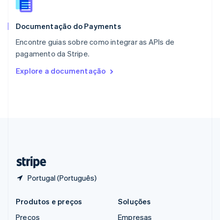
RAE de Hong Kong, China
English
简体中文
Documentação do Payments
Reino Unido
English
Encontre guias sobre como integrar as APIs de
República Tcheca
pagamento da Stripe.
English
Romênia
Explore a documentação
English
Singapura
English
简体中文
Suécia
Svenska
English
Suíça
Deutsch
Français
Italiano
English
Tailândia
ไทย
English
Portugal (Português)
Produtos e preços
Soluções
Preços
Empresas