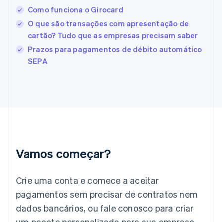
Estônia
Como funciona o Girocard
English
O que são transações com apresentação de
Finlândia
cartão? Tudo que as empresas precisam saber
English
Svenska
França
Prazos para pagamentos de débito automático
Français
English
SEPA
Gibraltar
English
Grécia
English
Hungria
English
Índia
English
Irlanda
Vamos começar?
English
Itália
Crie uma conta e comece a aceitar
Italiano
English
Japão
pagamentos sem precisar de contratos nem
日本語
English
dados bancários, ou fale conosco para criar
Letônia
English
um pacote personalizado para sua empresa.