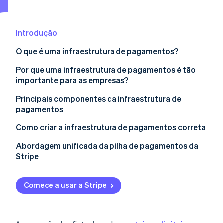
Veja o que está chegando
Radar
Ecossistema
Prevenção de fraudes
Introdução
Parceiros
Atlas
O que é uma infraestrutura de pagamentos?
Stripe App Marketplace
Incorporação de startups
Por que uma infraestrutura de pagamentos é tão
Climate
Remoção de carbono
importante para as empresas?
Identity
Principais componentes da infraestrutura de
Verificação de identidade
pagamentos
Como criar a infraestrutura de pagamentos correta
Abordagem unificada da pilha de pagamentos da
Stripe
Stripe Sessions 2026
Veja como a Stripe está construindo a infraestrutura econ
Assista agora
Comece a usar a Stripe