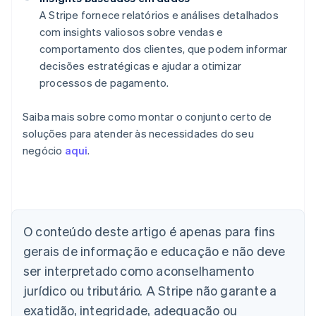
A Stripe fornece relatórios e análises detalhados
com insights valiosos sobre vendas e
comportamento dos clientes, que podem informar
decisões estratégicas e ajudar a otimizar
processos de pagamento.
Saiba mais sobre como montar o conjunto certo de
soluções para atender às necessidades do seu
negócio
aqui
.
Alemanha
Deutsch
English
Austrália
English
O conteúdo deste artigo é apenas para fins
Áustria
gerais de informação e educação e não deve
Deutsch
English
Bélgica
ser interpretado como aconselhamento
Nederlands
Français
Deutsch
English
jurídico ou tributário. A Stripe não garante a
Brasil
exatidão, integridade, adequação ou
Português
English