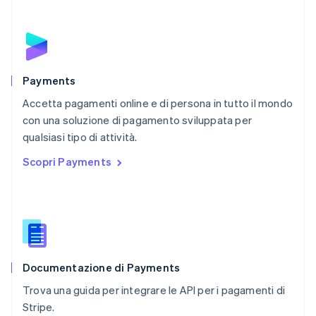
Paesi Bassi
Nederlands
English
Polonia
English
Portogallo
Português
English
Payments
RAS di Hong Kong, Cina
Accetta pagamenti online e di persona in tutto il mondo
English
简体中文
con una soluzione di pagamento sviluppata per
Regno Unito
English
qualsiasi tipo di attività.
Repubblica Ceca
Scopri Payments
English
Romania
English
Singapore
English
简体中文
Slovacchia
English
Documentazione di Payments
Slovenia
English
Italiano
Trova una guida per integrare le API per i pagamenti di
Spagna
Stripe.
Español
English