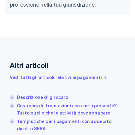
Croazia
professione nella tua giurisdizione.
English
Italiano
Danimarca
English
Emirati Arabi Uniti
English
Estonia
English
Finlandia
English
Svenska
Altri articoli
Francia
Français
English
Vedi tutti gli articoli relativi ai pagamenti
Germania
Deutsch
English
Giappone
日本語
English
Descrizione di girocard
Gibilterra
Cosa sono le transazioni con carta presente?
English
Tutto quello che le attività devono sapere
Grecia
English
Tempistiche per i pagamenti con addebito
India
diretto SEPA
English