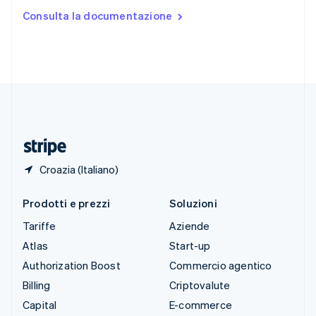
Stati Uniti
Consulta la documentazione
English
Español
简体中文
Svezia
Svenska
English
Svizzera
Deutsch
Français
Italiano
English
Thailandia
ไทย
English
Ungheria
English
Croazia (Italiano)
Prodotti e prezzi
Soluzioni
Tariffe
Aziende
Atlas
Start-up
Authorization Boost
Commercio agentico
Billing
Criptovalute
Capital
E-commerce