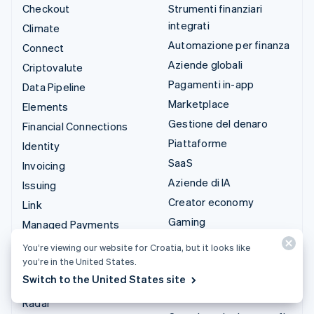
Checkout
Strumenti finanziari
integrati
Climate
Automazione per finanza
Connect
Aziende globali
Criptovalute
Pagamenti in-app
Data Pipeline
Marketplace
Elements
Gestione del denaro
Financial Connections
Piattaforme
Identity
SaaS
Invoicing
Aziende di IA
Issuing
Creator economy
Link
Gaming
Managed Payments
Ospitalità, viaggi e
Link di pagamento
You’re viewing our website for Croatia, but it looks like
tempo libero
you’re in the United States.
Payments
Assicurazione
Switch to the United States site
Payouts
Media e intrattenimento
Radar