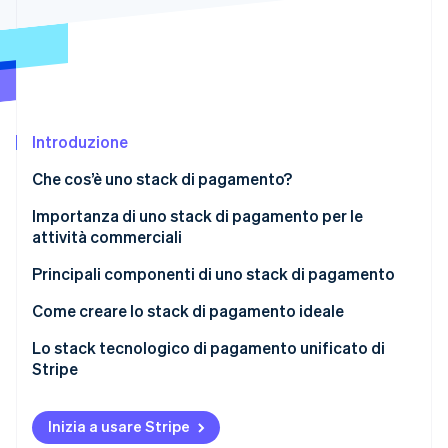
Scopri cosa ti aspetta
Radar
Ecosistema
Prevenzione delle frodi
Partner
Atlas
Stripe App Marketplace
Costituzione di start-up
Introduzione
Climate
Rimozione del carbonio
Che cos’è uno stack di pagamento?
Identity
Verifica online dell'identità
Importanza di uno stack di pagamento per le
attività commerciali
Principali componenti di uno stack di pagamento
Come creare lo stack di pagamento ideale
Stripe Sessions 2026
Scopri come Stripe sta costruendo l'infrastruttura economi
Lo stack tecnologico di pagamento unificato di
Guarda ora
Stripe
Inizia a usare Stripe