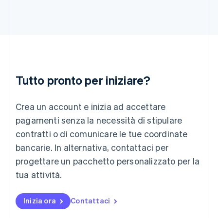
Irlanda
English
Italia
Italiano
English
Lettonia
English
Liechtenstein
Deutsch
English
Tutto pronto per iniziare?
Lituania
English
Crea un account e inizia ad accettare
Lussemburgo
Français
Deutsch
English
pagamenti senza la necessità di stipulare
Malaysia
contratti o di comunicare le tue coordinate
English
简体中文
Malta
bancarie. In alternativa, contattaci per
English
progettare un pacchetto personalizzato per la
Messico
tua attività.
Español
English
Norvegia
English
Inizia ora
Contattaci
Nuova Zelanda
English