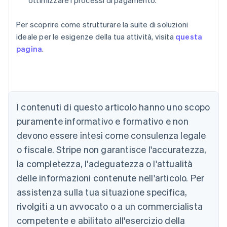
ottimizzare i processi di pagamento.
Per scoprire come strutturare la suite di soluzioni
ideale per le esigenze della tua attività, visita
questa
pagina
.
Australia
English
Austria
Deutsch
English
I contenuti di questo articolo hanno uno scopo
Belgio
puramente informativo e formativo e non
Nederlands
Français
Deutsch
English
Brasile
devono essere intesi come consulenza legale
Português
English
o fiscale. Stripe non garantisce l'accuratezza,
Bulgaria
la completezza, l'adeguatezza o l'attualità
English
Canada
delle informazioni contenute nell'articolo. Per
English
Français
assistenza sulla tua situazione specifica,
Cina continentale
简体中文
English
rivolgiti a un avvocato o a un commercialista
Cipro
competente e abilitato all'esercizio della
English