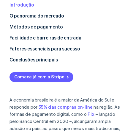
Veja o que está chegando
Introdução
Radar
Ecossistema
O panorama do mercado
Prevenção de fraudes
Métodos de pagamento
Parceiros
Atlas
Stripe App Marketplace
Incorporação de startups
Uso atual
Facilidade e barreiras de entrada
Climate
Remoção de carbono
Novas tendências
Impostos
Fatores essenciais para sucesso
Identity
Estornos e contestações
Conclusões principais
Verificação de identidade
Pagamentos internacionais
Permitir os pagamentos em dinheiro e digitais
Comece já com a Stripe
Segurança e privacidade
Monitorar atentamente a conformidade regulatória
Traduzir e adaptar as interfaces de pagamento
Stripe Sessions 2026
A economia brasileira é a maior da América do Sul e
Veja como a Stripe está construindo a infraestrutura econ
responde por
55% das compras on-line
na região. As
Assista agora
formas de pagamento digital, como o
Pix
– lançado
pelo Banco Central em 2020 –, alcançaram ampla
adesão no país, ao passo que meios mais tradicionais,