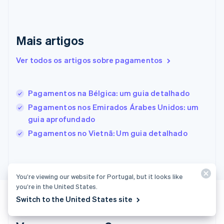
English
Eslovênia
English
Italiano
Mais artigos
Espanha
Español
English
Estados Unidos
Ver todos os artigos sobre pagamentos
English
Español
简体中文
Estônia
English
Pagamentos na Bélgica: um guia detalhado
Finlândia
Pagamentos nos Emirados Árabes Unidos: um
English
Svenska
França
guia aprofundado
Français
English
Pagamentos no Vietnã: Um guia detalhado
Gibraltar
English
Grécia
English
You’re viewing our website for Portugal, but it looks like
Hungria
you’re in the United States.
English
Índia
Switch to the United States site
English
Irlanda