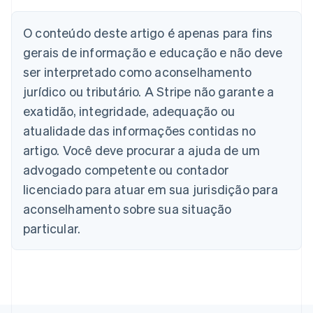
English
Áustria
O conteúdo deste artigo é apenas para fins
Deutsch
English
gerais de informação e educação e não deve
Bélgica
Nederlands
Français
Deutsch
English
ser interpretado como aconselhamento
Brasil
jurídico ou tributário. A Stripe não garante a
Português
English
Bulgária
exatidão, integridade, adequação ou
English
atualidade das informações contidas no
Canadá
artigo. Você deve procurar a ajuda de um
English
Français
China continental
advogado competente ou contador
简体中文
English
licenciado para atuar em sua jurisdição para
Chipre
aconselhamento sobre sua situação
English
Croácia
particular.
English
Italiano
Dinamarca
English
Emirados Árabes Unidos
English
Eslováquia