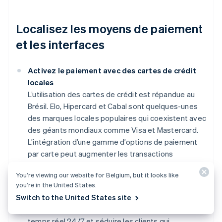
Localisez les moyens de paiement
et les interfaces
Activez le paiement avec des cartes de crédit
locales
L’utilisation des cartes de crédit est répandue au
Brésil. Elo, Hipercard et Cabal sont quelques-unes
des marques locales populaires qui coexistent avec
des géants mondiaux comme Visa et Mastercard.
L’intégration d’une gamme d’options de paiement
par carte peut augmenter les transactions
terminées.
You’re viewing our website for Belgium, but it looks like
you’re in the United States.
Envisagez d’intégrer le système Pix
Switch to the United States site
En intégrant Pix à leurs passerelles de paiement, les
entreprises peuvent faciliter les transactions en
temps réel 24/7 et séduire les clients qui