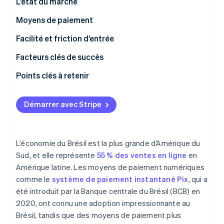
L’état du marché
Découvrez les prochaines évolutions
Commerce en ligne
Moyens de paiement
Radar
Prévention de la fraude
Utilisation actuelle
Facilité et friction d’entrée
Écosystème
Atlas
Constitution de start-up
Tendances émergentes
Taxes
Facteurs clés de succès
Partenaires
Climate
Stripe App Marketplace
Rétrofacturations et litiges
Points clés à retenir
Élimination du carbone
Paiements internationaux
Activez à la fois les paiements en espèces et
Identity
numériques
Démarrer avec Stripe
Vérification de l'identité
Sécurité et confidentialité
Surveillez de près la conformité aux
réglementations
L’économie du Brésil est la plus grande d’Amérique du
Localisez les moyens de paiement et les interfaces
Sud, et elle représente
55 % des ventes en ligne
en
Stripe Sessions 2026
Amérique latine. Les moyens de paiement numériques
Découvrez comment Stripe construit l’infrastructure écono
comme le
système de paiement instantané Pix
, qui a
Regarder la vidéo
été introduit par la Banque centrale du Brésil (BCB) en
2020, ont connu une adoption impressionnante au
Brésil, tandis que des moyens de paiement plus