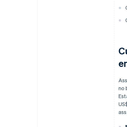
Envio automático da eleição
fiscal 83(b)
Documentos legais
empresariais de padrão
internacional
C
Um ano gratuito de Stripe
Payments, além de 50 mil
e
dólares em créditos e
descontos de parceiros
Ass
no 
Est
US$
ass