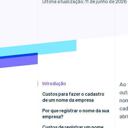
Authorization Boost
Última atualização: 11 de junho de 2026
Otimizações de aceitação
Link
Checkout acelerado
Financial Connections
Dados de contas vinculadas
Introdução
Ao 
out
Custos para fazer o cadastro
de um nome da empresa
nom
cad
Por que registrar o nome da sua
abr
empresa?
Custos de registrar um nome