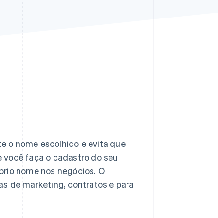
Stripe Sessions 2026
Veja como a Stripe está
construindo a
infraestrutura
econômica da IA.
Assista agora
e o nome escolhido e evita que
 você faça o cadastro do seu
prio nome nos negócios. O
as de marketing, contratos e para