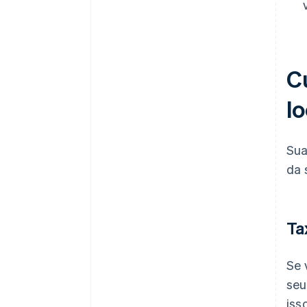
C
l
Sua
da 
Ta
Se 
seu
iss