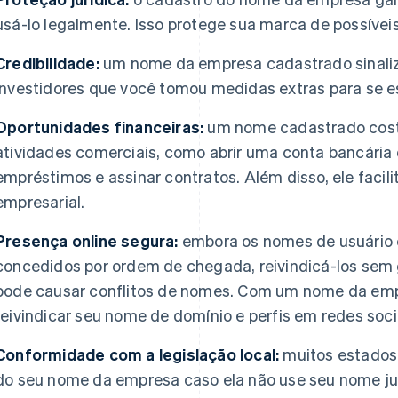
usá-lo legalmente. Isso protege sua marca de possíveis
Credibilidade:
um nome da empresa cadastrado sinaliza 
investidores que você tomou medidas extras para se es
Oportunidades financeiras:
um nome cadastrado cost
atividades comerciais, como abrir uma conta bancária de
empréstimos e assinar contratos. Além disso, ele facil
empresarial.
Presença online segura:
embora os nomes de usuário 
concedidos por ordem de chegada, reivindicá-los sem
pode causar conflitos de nomes. Com um nome da emp
reivindicar seu nome de domínio e perfis em redes soc
Conformidade com a legislação local:
muitos estados
do seu nome da empresa caso ela não use seu nome ju