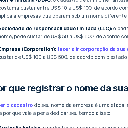
costuma custar entre US$ 10 e US$ 100, de acordo com
aplica a empresas que operam sob um nome diferente d
Sociedade de responsabilidade limitada (LLC):
o cada
nome, pode custar de US$ 50 a US$ 500, de acordo co
Empresa (Corporation):
fazer a incorporação da su
custar de US$ 100 a US$ 500, de acordo com o estado.
or que registrar o nome da su
er o cadastro
do seu nome da empresa é uma etapa im
a por que vale a pena dedicar seu tempo a isso:
Proteção jurídica:
o cadastro do nome da empresa ga