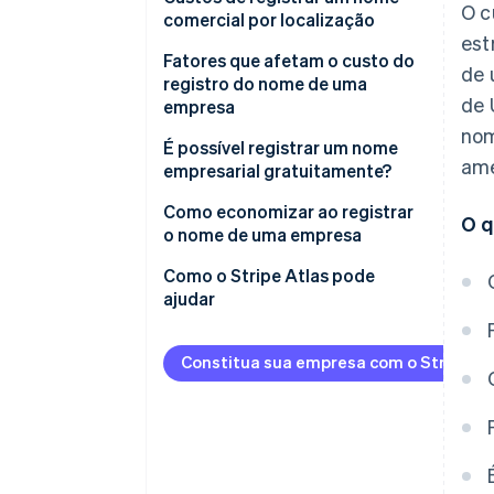
O c
comercial por localização
est
Taxas de registro do nome
Fatores que afetam o custo do
de 
fantasia
registro do nome de uma
de 
empresa
Tarifas de registro da LLC
nom
É possível registrar um nome
Tarifas de cadastro de pessoa
ame
empresarial gratuitamente?
jurídica
Como economizar ao registrar
O q
o nome de uma empresa
Como o Stripe Atlas pode
ajudar
Como se inscrever no Atlas
Constitua sua empresa com o Stripe At
Aceitar pagamentos e operar
financeiramente antes da
chegada do EIN
Compra de ações de fundador
sem dinheiro em espécie