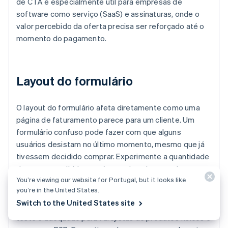
de CTA é especialmente útil para empresas de
software como serviço (SaaS) e assinaturas, onde o
valor percebido da oferta precisa ser reforçado até o
momento do pagamento.
Layout do formulário
O layout do formulário afeta diretamente como uma
página de faturamento parece para um cliente. Um
formulário confuso pode fazer com que alguns
usuários desistam no último momento, mesmo que já
tivessem decidido comprar. Experimente a quantidade
de campos exibidos, o número de colunas no layout e a
You’re viewing our website for Portugal, but it looks like
ordem dos campos no formulário. Teste se dividir o
you’re in the United States.
formulário em várias etapas reduz a desistência em
Switch to the United States site
comparação a mostrar tudo de uma vez. Esse tipo de
teste é adequado para varejistas de produtos físicos e