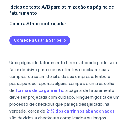
Crie confiança com sinais de segurança e
Campos de pagamento personalizáveis
Ideias de teste A/B para otimização da página de
privacidade
faturamento
Garanta o tratamento seguro do pagamento
Torne o formulário de checkout simples de usar
CTAs
Como a Stripe pode ajudar
Aceite formas de pagamento alternativas
Ofereça várias opções de pagamento
Layout do formulário
Gerenciar assinaturas e cobrança recorrente
Comece a usar a Stripe
Use botões de chamada para ação (CTA) claros e
Sinais de confiança
atraentes
Prevenção a fraudes
Otimização para dispositivos móveis
Trate erros de forma construtiva
Acompanhe o desempenho com análises e insights
Uma página de faturamento bem elaborada pode ser o
fator decisivo para que os clientes concluam suas
Forneça uma revisão clara do pedido
compras ou saiam do site da sua empresa. Embora
possa parecer apenas alguns campos e uma escolha
de
formas de pagamento
, a página de faturamento
deve ser projetada com cuidado. Ninguém gosta de um
processo de checkout que pareça desajeitado; na
verdade, cerca de
21% dos carrinhos abandonados
são devidos a checkouts complicados ou longos.