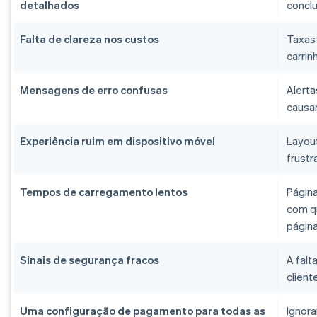
detalhados
concl
Falta de clareza nos custos
Taxas 
carri
Mensagens de erro confusas
Alerta
causar
Experiência ruim em dispositivo móvel
Layou
frustr
Tempos de carregamento lentos
Página
com q
págin
Sinais de segurança fracos
A falt
clien
Uma configuração de pagamento para todas as
Ignora