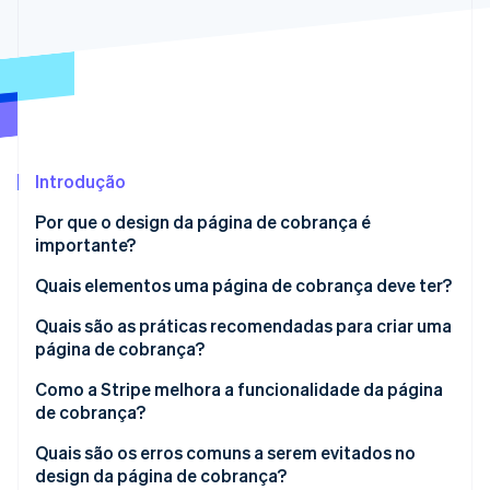
Veja o que está chegando
Radar
Ecossistema
Prevenção de fraudes
Parceiros
Atlas
Stripe App Marketplace
Incorporação de startups
Climate
Remoção de carbono
Introdução
Identity
Por que o design da página de cobrança é
Verificação de identidade
importante?
Quais elementos uma página de cobrança deve ter?
Quais são as práticas recomendadas para criar uma
página de cobrança?
Stripe Sessions 2026
Veja como a Stripe está construindo a infraestrutura econ
Mantenha o design simples e focado
Como a Stripe melhora a funcionalidade da página
Assista agora
de cobrança?
Seja transparente sobre os custos e a moeda
Use páginas de pagamento hospedadas para
Quais são os erros comuns a serem evitados no
Otimize para dispositivos móveis
configuração rápida
design da página de cobrança?