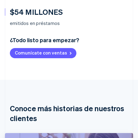
$54 MILLONES
emitidos en préstamos
¿Todo listo para empezar?
Alemania
Comunícate con ventas
Deutsch
English
Australia
English
Austria
Deutsch
English
Bélgica
Nederlands
Français
Deutsch
English
Brasil
Português
English
Conoce más historias de nuestros
Bulgaria
English
clientes
Canadá
English
Français
China continental