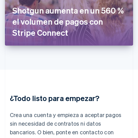
Français
English
Gibraltar
Shotgun aumenta en un 560 %
English
el volumen de pagos con
Grecia
English
Stripe Connect
Hungría
English
India
English
Irlanda
English
Italia
Italiano
English
Japón
日本語
English
¿Todo listo para empezar?
Letonia
English
Liechtenstein
Crea una cuenta y empieza a aceptar pagos
Deutsch
English
Lituania
sin necesidad de contratos ni datos
English
bancarios. O bien, ponte en contacto con
Luxemburgo