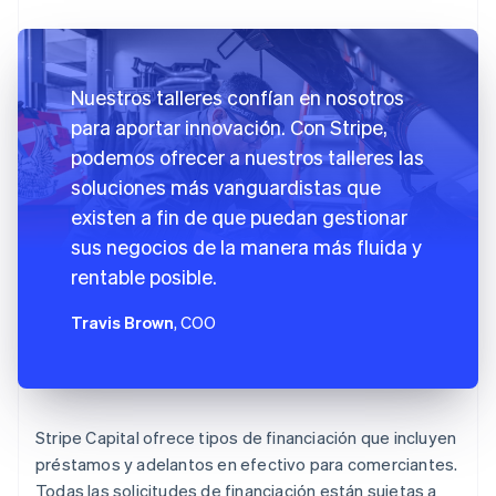
Nuestros talleres confían en nosotros
para aportar innovación. Con Stripe,
podemos ofrecer a nuestros talleres las
soluciones más vanguardistas que
existen a fin de que puedan gestionar
sus negocios de la manera más fluida y
rentable posible.
Travis Brown
, COO
Stripe Capital ofrece tipos de financiación que incluyen
préstamos y adelantos en efectivo para comerciantes.
Todas las solicitudes de financiación están sujetas a