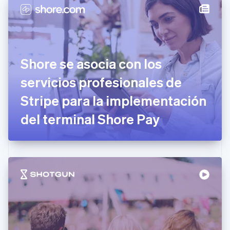
简体中文
English
Chipre
English
Croacia
English
Italiano
Dinamarca
Shore se asocia con los
English
Emiratos Árabes Unidos
servicios profesionales de
English
Stripe para la implementación
Eslovaquia
English
del terminal Shore Pay
Eslovenia
English
Italiano
España
Español
English
Estados Unidos
English
Español
简体中文
Estonia
English
Finlandia
English
Svenska
Francia