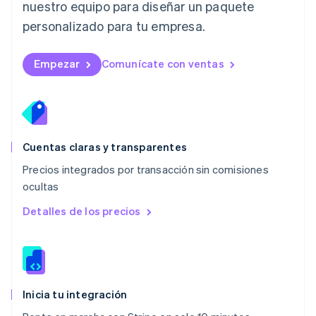
nuestro equipo para diseñar un paquete
Français
Deutsch
English
Malasia
personalizado para tu empresa.
English
简体中文
Malta
English
Empezar
Comunícate con ventas
México
Español
English
Noruega
English
Nueva Zelandia
English
Cuentas claras y transparentes
Países Bajos
Precios integrados por transacción sin comisiones
Nederlands
English
ocultas
Polonia
English
Detalles de los precios
Portugal
Português
English
RAE de Hong Kong, China
English
简体中文
Reino Unido
English
Inicia tu integración
República Checa