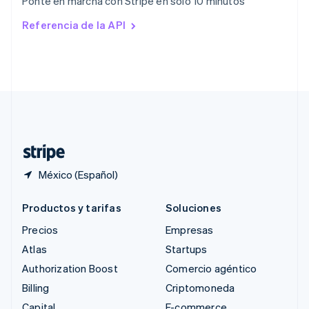
Ponte en marcha con Stripe en solo 10 minutos
English
Rumania
Referencia de la API
English
Singapur
English
简体中文
Suecia
Svenska
English
Suiza
Deutsch
Français
Italiano
English
Tailandia
ไทย
English
México (Español)
Productos y tarifas
Soluciones
Precios
Empresas
Atlas
Startups
Authorization Boost
Comercio agéntico
Billing
Criptomoneda
Capital
E-commerce