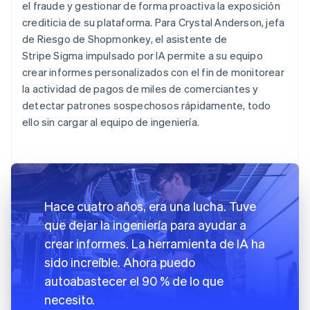
el fraude y gestionar de forma proactiva la exposición
crediticia de su plataforma. Para Crystal Anderson, jefa
de Riesgo de Shopmonkey, el asistente de
Stripe Sigma impulsado por IA permite a su equipo
crear informes personalizados con el fin de monitorear
la actividad de pagos de miles de comerciantes y
detectar patrones sospechosos rápidamente, todo
ello sin cargar al equipo de ingeniería.
Hace cuatro años, era una lucha. Tuve
que dejar la ingeniería para ayudar a
crear informes. La herramienta de IA ha
sido increíble. Ahora puedo
autoabastecer el 90 % de lo que
necesito.