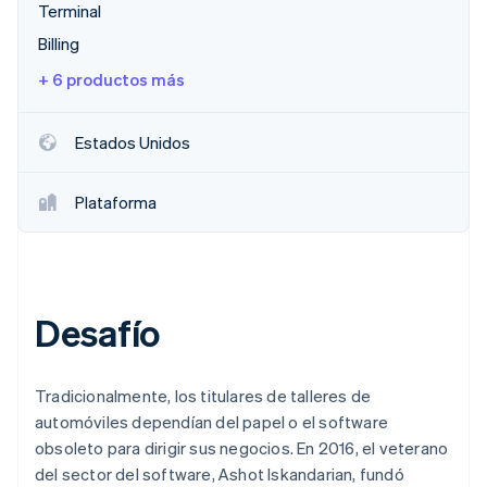
Terminal
Billing
Ecosistema
+ 6 productos más
Sesiones de Stripe 2026
Socios
Descubre cómo Stripe construye la infraestructura económi
Stripe App Marketplace
Mirar ahora
Estados Unidos
Plataforma
Desafío
Tradicionalmente, los titulares de talleres de
automóviles dependían del papel o el software
obsoleto para dirigir sus negocios. En 2016, el veterano
del sector del software, Ashot Iskandarian, fundó