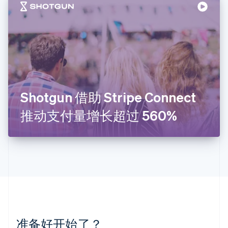
English
立陶宛
English
列支敦士登
Deutsch
English
卢森堡
Français
Deutsch
English
罗马尼亚
English
Shotgun 借助 Stripe Connect
马尔他
English
推动支付量增长超过 560%
马来西亚
English
简体中文
美国
English
Español
简体中文
墨西哥
Español
English
挪威
English
葡萄牙
Português
English
准备好开始了？
日本