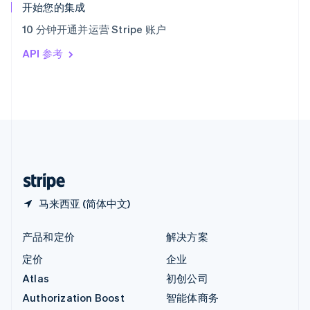
English
开始您的集成
意大利
10 分钟开通并运营 Stripe 账户
Italiano
English
印度
API 参考
English
英国
English
直布罗陀
English
中国内地
简体中文
English
中国香港特别行政区
English
简体中文
马来西亚 (简体中文)
产品和定价
解决方案
定价
企业
Atlas
初创公司
Authorization Boost
智能体商务