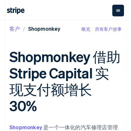
客户
Shopmonkey
概览
所有客户故事
按企业阶段
文档
学习
支付
营收
资金管
平台
理
易市
大型企业
Stripe 文档
博客
Payments
Billing
初创企业
API 参考文档
客户案例
Shopmonkey 借助
在线支付
经常性收入
Global
Conn
库与 SDK
指南
Payment links
Metronome
Payouts
Stripe Apps
按用量计费
平台
Stripe Capital 实
无代码支付
Subscriptions
向第三
按应用场景
Checkout
方打款
支持
预构建支付界
订阅管理
Crypto
指南
智能体商务
现支付额增长
面
Invoicing
钱包、
加密货币
获取支持
一次性或定期
Elements
稳定币
电子商务
接受线上付款
托管支持方案
灵活的 UI 组件
账单
发行和
嵌入式金融
实施预置结账流程
专业服务
30%
支付方式
Tax
发卡基
财务自动化
构建平台或交易市场
支持 125 种以
销售税和增值
础设施
全球化企业
管理订阅
上
税自动化
应用内支付
提供按用量计费
Terminal
Revenue
交易市场
发行稳定币支持的支付卡
线下支付
Recognition
公司
资金管理
通过智能体配置和管理服
Shopmonkey
是一个一体化的汽车修理店管理
会计自动化
Authorization
平台
务