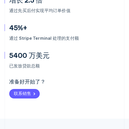
通过先买后付实现平均订单价值
45%+
通过 Stripe Terminal 处理的支付额
5400 万美元
阿联酋
English
已发放贷款总额
爱尔兰
English
爱沙尼亚
准备好开始了？
English
奥地利
联系销售
Deutsch
English
澳大利亚
English
巴西
Português
English
保加利亚