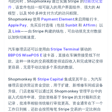
与此同时，Shopmonkey 通过实施 Stripe 的
结账优化套
件
，该套件包括一组可嵌入的用户界面组件、强大的 AI
模型，以及 100 多种支付方式的访问权限。
Shopmonkey 使用
Payment Element
来启用银行卡、
Apple Pay
、先买后付选项（包括
Sunbit
和
Affirm
）以
及
Link
——由 Stripe 构建的钱包，可自动填充支付数据
以加快结账速度。
汽车修理店还可以使用由
Stripe Terminal
驱动的
BBPOS WisePOS E
读卡器，直接在车辆旁接受线下付
款。这种一体化的交易视图使得追踪收入和完成簿记变得
更容易，无需手动比较多个系统的数据。
Shopmonkey 将
Stripe Capital
集成至其平台，为汽车
修理店提供营运资金贷款，用于扩建、新维修车间或设备
升级。门店老板可以通过其 Shopmonkey 管理平台中的
嵌入式组件申请。贷款资格基于 Stripe 的支付额和历史
记录，批准率相较传统银行审批更高。资金通常在下一个
工作日到账，还款会按照每笔 Stripe 交易的一定比例自