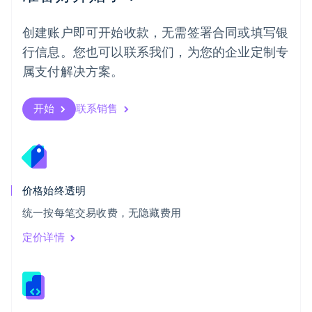
日本語
English
瑞典
创建账户即可开始收款，无需签署合同或填写银
Svenska
English
瑞士
行信息。您也可以联系我们，为您的企业定制专
Deutsch
Français
Italiano
English
属支付解决方案。
塞浦路斯
English
斯洛伐克
开始
联系销售
English
斯洛文尼亚
English
Italiano
泰国
ไทย
English
希腊
价格始终透明
English
统一按每笔交易收费，无隐藏费用
西班牙
Español
English
定价详情
新加坡
English
简体中文
新西兰
English
匈牙利