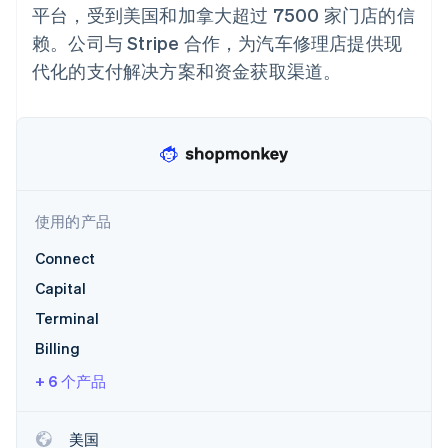
Boost
Stripe Sigma
产品路线图
平台，受到美国和加拿大超过 7500 家门店的信
SaaS
支付成功率优
自定义报告
Sessions 年度大会
赖。公司与 Stripe 合作，为汽车修理店提供现
化
Data Pipeline
招聘
数据同步
Link
资讯中心
代化的支付解决方案和资金获取渠道。
加速结账
资源
Stripe Press
按行业
应用集成
AI 企业
代码示例
创作者经济
开发者博客
联系
更多
游戏
API 状态
Product roadmap
酒店、旅游与休闲
联系销售
了解未来规划
保险
成为合作伙伴
使用的产品
媒体与娱乐
Radar
非营利组织
欺诈防范
Connect
专业服务
Atlas
公共部门
Capital
初创企业注册
零售
Terminal
Climate
碳移除
Billing
生态系统
+ 6 个产品
合作伙伴
Stripe App Marketplace
美国