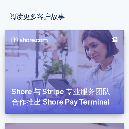
English
比利时
Nederlands
Français
Deutsch
English
阅读更多客户故事
波兰
English
丹麦
English
德国
Deutsch
English
法国
Français
English
芬兰
English
Svenska
荷兰
Nederlands
English
Shore 与 Stripe 专业服务团队
加拿大
English
Français
合作推出 Shore Pay Terminal
捷克
English
克罗地亚
English
Italiano
拉脱维亚