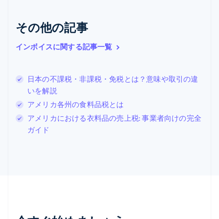
ギリシア
English
その他の記事
クロアチア
English
Italiano
ジブラルタル
インボイスに関する記事一覧
English
シンガポール
English
简体中文
日本の不課税・非課税・免税とは？意味や取引の違
スイス
いを解説
Deutsch
Français
Italiano
English
アメリカ各州の食料品税とは
スウェーデン
Svenska
English
アメリカにおける衣料品の売上税: 事業者向けの完全
スペイン
ガイド
Español
English
スロバキア
English
スロベニア
English
Italiano
タイ
ไทย
English
チェコ共和国
English