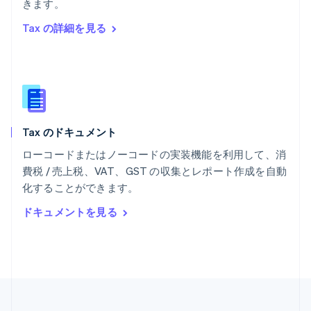
きます。
ポルトガル
Português
English
Tax の詳細を見る
マルタ
English
マレーシア
English
简体中文
メキシコ
Español
English
ラトビア
Tax のドキュメント
English
リトアニア
ローコードまたはノーコードの実装機能を利用して、消
English
費税 / 売上税、VAT、GST の収集とレポート作成を自動
リヒテンシュタイン
化することができます。
Deutsch
English
ルーマニア
ドキュメントを見る
English
ルクセンブルグ
Français
Deutsch
English
中国香港特別行政区
English
简体中文
中国本土
简体中文
English