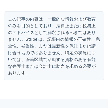
アメリカ
English
Español
简体中文
アラブ首長国連邦
この記事の内容は、一般的な情報および教育
English
イギリス
のみを目的としており、法律上または税務上
English
のアドバイスとして解釈されるべきではあり
イタリア
Italiano
English
ません。Stripe は、記事内の情報の正確性、完
インド
全性、妥当性、または最新性を保証または請
English
エストニア
け合うものではありません。特定の状況につ
English
いては、管轄区域で活動する資格のある有能
オーストラリア
な弁護士または会計士に助言を求める必要が
English
オーストリア
あります。
Deutsch
English
オランダ
Nederlands
English
カナダ
English
Français
キプロス
English