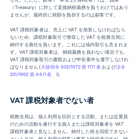
（Treasury）に対して直接納税義務を負うわけではあり
ませんが、最終的に税額を負担するのは顧客です。
VAT 課税対象者は、売上に VAT を加算しなければなら
ないため、課税対象取引で徴収した VAT を税務当局に
納付する責任を負います。これには域内取引も含まれま
す。VAT 課税対象者は、納税義務を負わない場合でも、
VAT 課税対象取引の書類および申告要件を遵守しなけれ
ばなりません (
大統領令 633/1972 第 17/1 条
および
法令
331/1992 第 44/1 条、I
)。
VAT 課税対象者でない者
税務当局は、個人利用を目的とする活動、または従業員
のための活動を遂行する個人または課税対象者を VAT
課税対象者と見なしません。納付した税を回収できない
という点で、個人利用の顧客は事実上納税者ですが、納