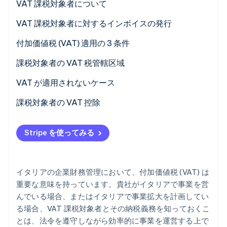
VAT 課税対象者について
パートナー
Climate
Stripe App Marketplace
欧州法に基づく VAT 課税対象者
VAT 課税対象者に対するインボイスの発行
カーボンリムーバル
Identity
イタリアの法律に基づく VAT 課税対象者
付加価値税 (VAT) 適用の 3 条件
オンライン本人確認
VAT 課税対象者でない者
課税対象者の VAT 税管轄区域
「属地主義」とは
VAT が適用されないケース
非課税取引
課税対象者の VAT 控除
Stripe Sessions 2026
Stripe が AI の経済インフラをどのように構築しているかを
免税取引
ご覧ください。
Stripe を使ってみる
こちらをご覧ください
無課税取引
イタリアの企業財務管理において、付加価値税 (VAT) は
重要な意味を持っています。貴社がイタリアで事業を営
んでいる場合、またはイタリアで事業拡大を計画してい
る場合、VAT 課税対象者とその納税義務を知っておくこ
とは、法令を遵守しながら効率的に事業を運営する上で