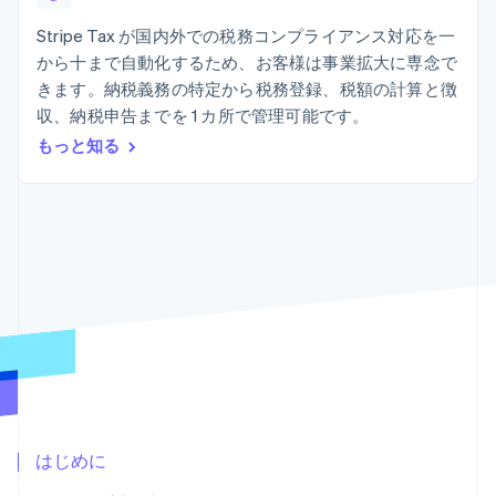
Recognition
ポーネント
SaaS
従量課金請求を提供
決済手段
製品ロードマップ
Stripe Tax が国内外での税務コンプライアンス対応を一
ステーブルコイン担保型
会計管理の
125 以上の決
Sessions 年次カンファ
のカードを発行
から十まで自動化するため、お客様は事業拡大に専念で
自動化
済手段を利用
レンス
エージェントによるサー
Stripe
きます。納税義務の特定から税務登録、税額の計算と徴
可能
Terminal
採用情報
ビスのプロビジョニング
Sigma
業種別
対面支払い
ニュースルーム
収、納税申告までを 1 カ所で管理可能です。
と管理
カスタムレ
Authorization
Stripe Press
もっと知る
ポート
Boost
AI 企業
Data
決済成功率の
クリエイターエコノミ―
Pipeline
最適化
ゲーム
リソース
データの同
Link
ホスピタリティ、旅行、
お問い合わせ
期
スピーディー
レジャー
な決済
保険
アプリへの導入
営業にお問い合わせ
メディアおよびエンター
コードサンプル
パートナーになる
テインメント
開発者のブログ
非営利団体
API ステータス
プロフェッショナルサー
その他
ビス
Product roadmap
パブリックセクター
今後の予定を確認
小売業
Radar
不正防止
はじめに
エコシステム
Atlas
スタートアップの企業設立