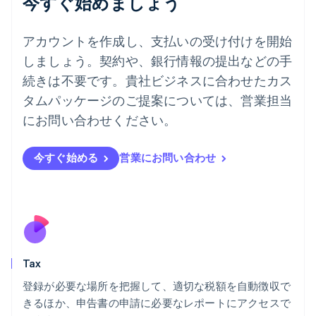
今すぐ始めましょう
デンマーク
English
ドイツ
アカウントを作成し、支払いの受け付けを開始
Deutsch
English
しましょう。契約や、銀行情報の提出などの手
ニュージーランド
続きは不要です。貴社ビジネスに合わせたカス
English
ノルウェー
タムパッケージのご提案については、営業担当
English
にお問い合わせください。
ハンガリー
English
フィンランド
今すぐ始める
営業にお問い合わせ
English
Svenska
ブラジル
Português
English
フランス
Français
English
ブルガリア
English
Tax
ベルギー
Nederlands
Français
Deutsch
English
登録が必要な場所を把握して、適切な税額を自動徴収で
ポーランド
きるほか、申告書の申請に必要なレポートにアクセスで
English