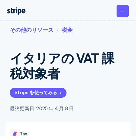
その他のリソース
税金
企業規模別
ドキュメント
学ぶ
支払い
収益
資金管
プラッ
理
フォー
大企業向け
Stripe のドキュメント
ブログ
とマー
Payments
Billing
スタートアップ向け
API リファレンス
導入事例
イタリアの VAT 課
オンライン決
経常収益
ットプ
Global
ライブラリと SDK
ガイド
済
Metronome
Payouts
イス
Stripe Apps
Managed
税対象者
従量課金
Payments
第三者
Connec
ユースケース別
マーチャント
サブスクリ
への入
サポート
プション
オブレコード
金
プラッ
ガイド
エージェンティックコマ
サブスクリ
ソリューショ
Payment links
フォー
ース
サポートに問い合わせる
プションの
Stripe を使ってみる
ン
決済の
E コマース / ECサイト
オンライン決済を受け付
管理サポートプラン
コーディング
管理
Invoicing
築
埋込型金融
け
プロフェッショナルサー
1 回限りまた
不要の決済ペ
請求・財務関連
構築済みの決済を実装
ビス
最終更新日: 2025 年 4 月 8 日
は継続
ージ
Checkout
グローバルビジネス
プラットフォームまたは
構築済み決済
Tax
アプリ内決済
マーケットプレイスを構
消費税と
UI
マーケットプレイス
築する
VAT の自動
Elements
資金管理
サブスクリプションを管
柔軟な UI コン
計算
Revenue
会社
Tax
プラットフォーム
理