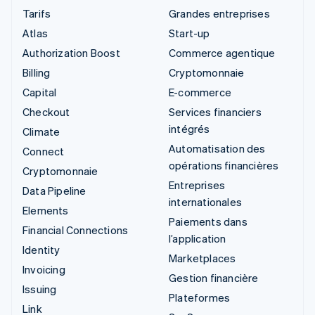
Tarifs
Grandes entreprises
Atlas
Start-up
Authorization Boost
Commerce agentique
Billing
Cryptomonnaie
Capital
E-commerce
Checkout
Services financiers
intégrés
Climate
Automatisation des
Connect
opérations financières
Cryptomonnaie
Entreprises
Data Pipeline
internationales
Elements
Paiements dans
Financial Connections
l’application
Identity
Marketplaces
Invoicing
Gestion financière
Issuing
Plateformes
Link