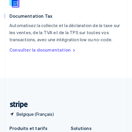
English
Roumanie
Documentation Tax
English
Royaume-Uni
Automatisez la collecte et la déclaration de la taxe sur
English
les ventes, de la TVA et de la TPS sur toutes vos
Singapour
transactions, avec une intégration low ou no-code.
English
简体中文
Slovaquie
Consulter la documentation
English
Slovénie
English
Italiano
Suède
Svenska
English
Suisse
Deutsch
Français
Italiano
English
Thaïlande
ไทย
English
Belgique (Français)
Produits et tarifs
Solutions