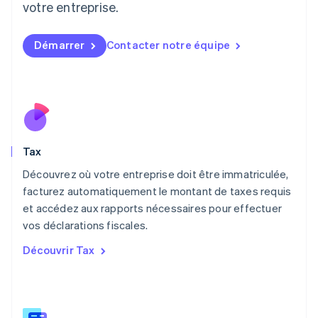
votre entreprise.
English
Luxembourg
Français
Deutsch
English
Démarrer
Contacter notre équipe
Malaisie
English
简体中文
Malte
English
Mexique
Español
English
Norvège
Tax
English
Nouvelle-Zélande
Découvrez où votre entreprise doit être immatriculée,
English
facturez automatiquement le montant de taxes requis
Pays-Bas
et accédez aux rapports nécessaires pour effectuer
Nederlands
English
vos déclarations fiscales.
Pologne
English
Découvrir Tax
Portugal
Português
English
R.A.S. de Hong Kong, Chine
English
简体中文
République tchèque