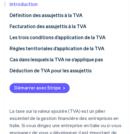
Découvrez les prochaines évolutions
Introduction
Commerce en ligne
Radar
Définition des assujettis à la TVA
Prévention de la fraude
Écosystème
Assujettis à la TVA selon le droit européen
Facturation des assujettis à la TVA
Atlas
Constitution de start-up
Assujettis à la TVA en droit italien
Les trois conditions d’application de la TVA
Partenaires
Climate
Stripe App Marketplace
Élimination du carbone
Quelles personnes ne sont pas assujetties à la TVA ?
Règles territoriales d’application de la TVA
Identity
Qu’est-ce que le « principe de territorialité » ?
Cas dans lesquels la TVA ne s’applique pas
Vérification de l'identité
Transactions non taxables
Déduction de TVA pour les assujettis
Transactions exonérées
Démarrer avec Stripe
Transactions exclues
Stripe Sessions 2026
Découvrez comment Stripe construit l’infrastructure écono
Regarder la vidéo
La taxe sur la valeur ajoutée (TVA) est un pilier
essentiel de la gestion financière des entreprises en
Italie. Si vous dirigez une entreprise en Italie ou si vous
envisagez de vous y développer, il est important de