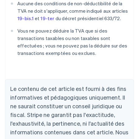
Aucune des conditions de non-déductibilité de la
TVA ne doit s'appliquer, comme indiqué aux articles
19-bis.1
et
19-ter
du décret présidentiel 633/72.
Vous ne pouvez déduire la TVA que si des
transactions taxables ou non taxables sont
effectuées ; vous ne pouvez pas la déduire sur des
transactions exemptées ou exclues.
Le contenu de cet article est fourni à des fins
Allemagne
Deutsch
English
informatives et pédagogiques uniquement. Il
Australie
ne saurait constituer un conseil juridique ou
English
Autriche
fiscal. Stripe ne garantit pas l'exactitude,
Deutsch
English
l'exhaustivité, la pertinence, ni l'actualité des
Belgique
informations contenues dans cet article. Nous
Nederlands
Français
Deutsch
English
Brésil