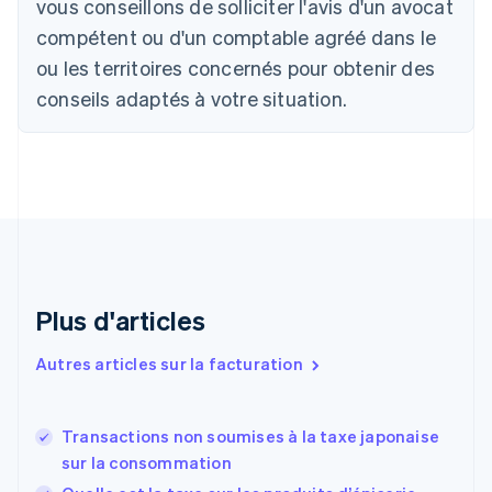
vous conseillons de solliciter l'avis d'un avocat
Português
English
compétent ou d'un comptable agréé dans le
Bulgarie
ou les territoires concernés pour obtenir des
English
Canada
conseils adaptés à votre situation.
English
Français
Chine continentale
简体中文
English
Chypre
English
Croatie
English
Italiano
Danemark
English
Émirats arabes unis
Plus d'articles
English
Espagne
Autres articles sur la facturation
Español
English
Estonie
English
Transactions non soumises à la taxe japonaise
États-Unis
sur la consommation
English
Español
简体中文
Finlande