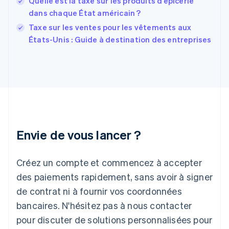
Quelle est la taxe sur les produits d’épicerie
English
Svenska
dans chaque État américain ?
France
Taxe sur les ventes pour les vêtements aux
Français
English
États-Unis : Guide à destination des entreprises
Gibraltar
English
Grèce
English
Hongrie
English
Inde
English
Irlande
Envie de vous lancer ?
English
Italie
Italiano
English
Créez un compte et commencez à accepter
Japon
日本語
English
des paiements rapidement, sans avoir à signer
Lettonie
de contrat ni à fournir vos coordonnées
English
bancaires. N'hésitez pas à nous contacter
Liechtenstein
pour discuter de solutions personnalisées pour
Deutsch
English
Lituanie