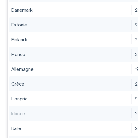
Danemark
2
Estonie
2
Finlande
2
France
2
Allemagne
1
Grèce
2
Hongrie
2
Irlande
2
Italie
2