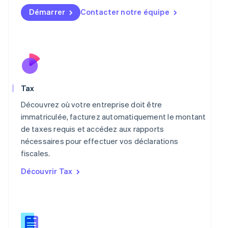
Luxembourg
Démarrer
Contacter notre équipe
Français
Deutsch
English
Malaisie
English
简体中文
Malte
English
Mexique
Español
English
Tax
Norvège
English
Découvrez où votre entreprise doit être
Nouvelle-Zélande
immatriculée, facturez automatiquement le montant
English
de taxes requis et accédez aux rapports
Pays-Bas
nécessaires pour effectuer vos déclarations
Nederlands
English
Pologne
fiscales.
English
Découvrir Tax
Portugal
Português
English
R.A.S. de Hong Kong, Chine
English
简体中文
République tchèque
English