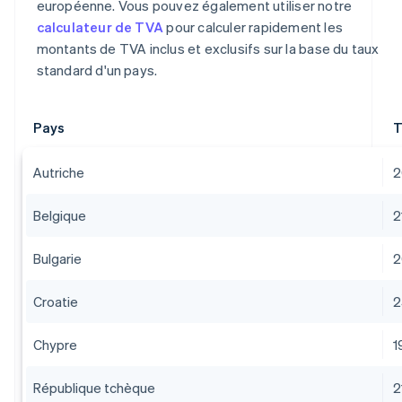
européenne. Vous pouvez également utiliser notre
calculateur de TVA
pour calculer rapidement les
montants de TVA inclus et exclusifs sur la base du taux
standard d'un pays.
Pays
T
Autriche
2
Belgique
2
Bulgarie
2
Croatie
2
Chypre
1
République tchèque
2