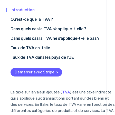
Découvrez les prochaines évolutions
Commerce en ligne
Introduction
Radar
Prévention de la fraude
Qu’est-ce que la TVA ?
Écosystème
Atlas
Dans quels cas la TVA s’applique-t-elle ?
Constitution de start-up
Partenaires
Climate
Stripe App
Dans quels cas la TVA ne s’applique-t-elle pas ?
Élimination du carbone
Marketplace
Transactions non taxables
Taux de TVA en Italie
Identity
Vérification de l'identité
Transactions exonérées
Changements récents du taux de TVA en Italie
Taux de TVA dans les pays de l’UE
Transactions exclues
Démarrer avec Stripe
Stripe Sessions 2026
Découvrez comment Stripe construit l’infrastructure écon
La taxe sur la valeur ajoutée (
TVA
) est une taxe indirecte
Regarder la vidéo
qui s'applique aux transactions portant sur des biens et
des services. En Italie, le taux de TVA varie en fonction des
différentes catégories de produits et de services. La TVA