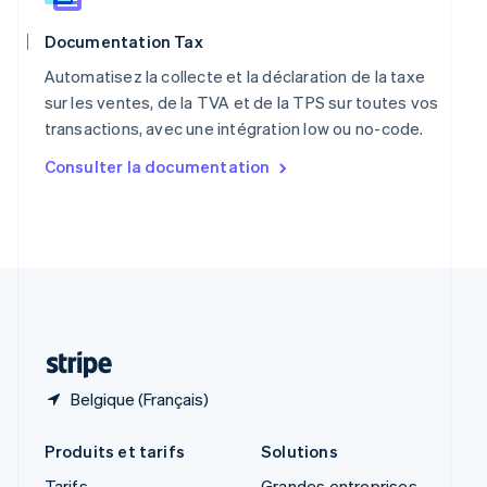
Roumanie
Documentation Tax
English
Royaume-Uni
Automatisez la collecte et la déclaration de la taxe
English
sur les ventes, de la TVA et de la TPS sur toutes vos
Singapour
transactions, avec une intégration low ou no-code.
English
简体中文
Slovaquie
Consulter la documentation
English
Slovénie
English
Italiano
Suède
Svenska
English
Suisse
Deutsch
Français
Italiano
English
Thaïlande
ไทย
English
Belgique (Français)
Produits et tarifs
Solutions
Tarifs
Grandes entreprises