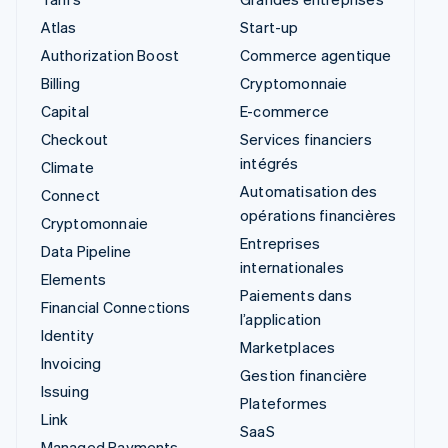
Atlas
Start-up
Authorization Boost
Commerce agentique
Billing
Cryptomonnaie
Capital
E-commerce
Checkout
Services financiers
intégrés
Climate
Automatisation des
Connect
opérations financières
Cryptomonnaie
Entreprises
Data Pipeline
internationales
Elements
Paiements dans
Financial Connections
l’application
Identity
Marketplaces
Invoicing
Gestion financière
Issuing
Plateformes
Link
SaaS
Managed Payments