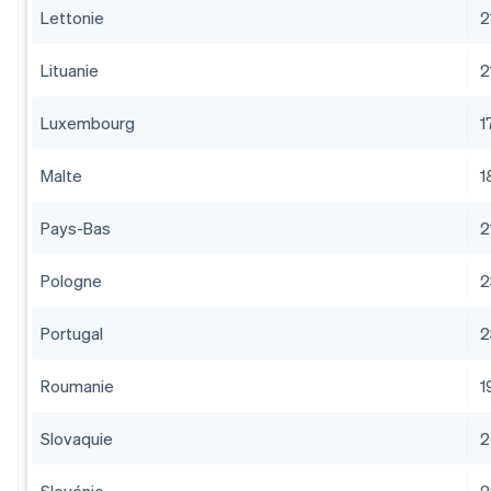
Lettonie
2
Lituanie
2
Luxembourg
1
Malte
1
Pays-Bas
2
Pologne
2
Portugal
2
Roumanie
1
Slovaquie
2
Slovénie
2