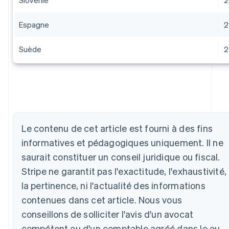
Espagne
2
Suède
2
Le contenu de cet article est fourni à des fins
Allemagne
informatives et pédagogiques uniquement. Il ne
Deutsch
English
saurait constituer un conseil juridique ou fiscal.
Australie
English
Stripe ne garantit pas l'exactitude, l'exhaustivité,
Autriche
la pertinence, ni l'actualité des informations
Deutsch
English
Belgique
contenues dans cet article. Nous vous
Nederlands
Français
Deutsch
English
conseillons de solliciter l'avis d'un avocat
Brésil
compétent ou d'un comptable agréé dans le ou
Português
English