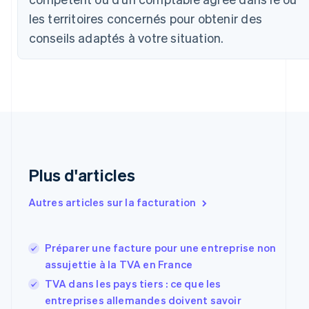
Bulgarie
les territoires concernés pour obtenir des
English
conseils adaptés à votre situation.
Canada
English
Français
Chine continentale
简体中文
English
Chypre
English
Croatie
English
Italiano
Danemark
English
Plus d'articles
Émirats arabes unis
English
Autres articles sur la facturation
Espagne
Español
English
Estonie
Préparer une facture pour une entreprise non
English
assujettie à la TVA en France
États-Unis
English
Español
简体中文
TVA dans les pays tiers : ce que les
Finlande
entreprises allemandes doivent savoir
English
Svenska