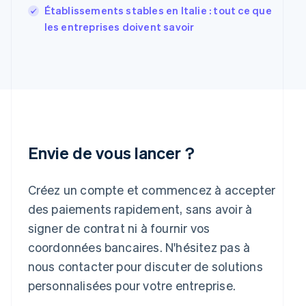
Établissements stables en Italie : tout ce que
France
les entreprises doivent savoir
Français
English
Gibraltar
English
Grèce
English
Hongrie
English
Inde
English
Envie de vous lancer ?
Irlande
English
Italie
Créez un compte et commencez à accepter
Italiano
English
Japon
des paiements rapidement, sans avoir à
日本語
English
signer de contrat ni à fournir vos
Lettonie
coordonnées bancaires. N'hésitez pas à
English
Liechtenstein
nous contacter pour discuter de solutions
Deutsch
English
personnalisées pour votre entreprise.
Lituanie
English